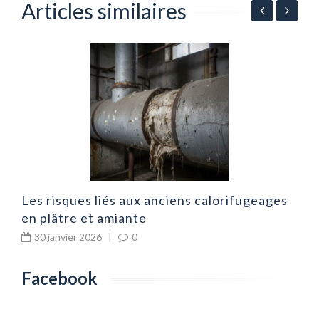
Articles similaires
s
Les risques liés aux anciens calorifugeages
L
en plâtre et amiante
e
30 janvier 2026
|
0
Facebook