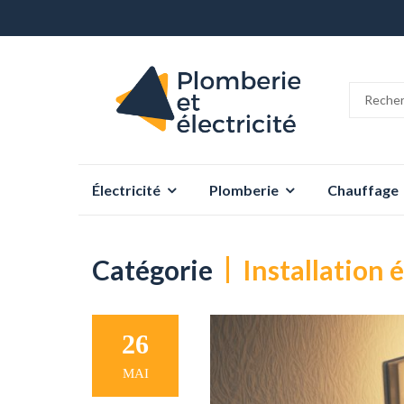
Aller
Électricité
Plomberie
Chauffage
au
contenu
Catégorie
Installation 
26
MAI