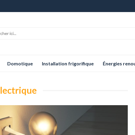
Domotique
Installation frigorifique
Énergies reno
électrique