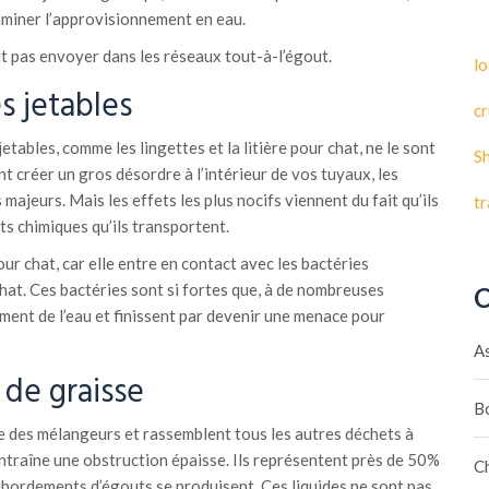
aminer l’approvisionnement en eau.
aut pas envoyer dans les réseaux tout-à-l’égout.
lo
s jetables
cr
etables, comme les lingettes et la litière pour chat, ne le sont
S
nt créer un gros désordre à l’intérieur de vos tuyaux, les
ajeurs. Mais les effets les plus nocifs viennent du fait qu’ils
t
ts chimiques qu’ils transportent.
pour chat, car elle entre en contact avec les bactéries
hat. Ces bactéries sont si fortes que, à de nombreuses
C
ement de l’eau et finissent par devenir une menace pour
A
 de graisse
B
 des mélangeurs et rassemblent tous les autres déchets à
 entraîne une obstruction épaisse. Ils représentent près de 50%
C
ébordements d’égouts se produisent. Ces liquides ne sont pas