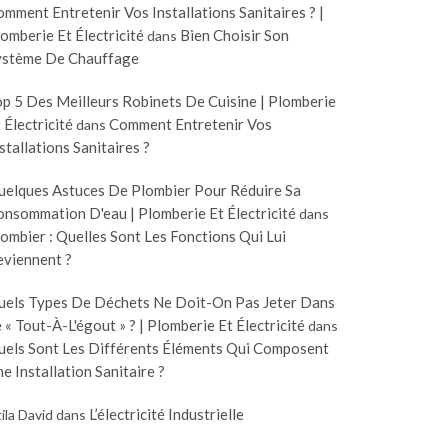
mment Entretenir Vos Installations Sanitaires ? |
omberie Et Électricité
Bien Choisir Son
dans
ystème De Chauffage
p 5 Des Meilleurs Robinets De Cuisine | Plomberie
 Électricité
Comment Entretenir Vos
dans
stallations Sanitaires ?
uelques Astuces De Plombier Pour Réduire Sa
nsommation D'eau | Plomberie Et Électricité
dans
ombier : Quelles Sont Les Fonctions Qui Lui
eviennent ?
uels Types De Déchets Ne Doit-On Pas Jeter Dans
 « Tout-À-L'égout » ? | Plomberie Et Électricité
dans
uels Sont Les Différents Éléments Qui Composent
e Installation Sanitaire ?
L’électricité Industrielle
ila David
dans