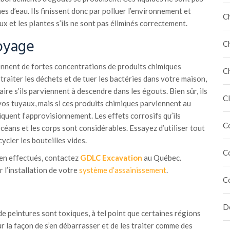
es d’eau. Ils finissent donc par polluer l’environnement et
C
x et les plantes s’ils ne sont pas éliminés correctement.
oyage
C
nnent de fortes concentrations de produits chimiques
C
traiter les déchets et de tuer les bactéries dans votre maison,
aire s’ils parviennent à descendre dans les égouts. Bien sûr, ils
Cl
os tuyaux, mais si ces produits chimiques parviennent au
xiquent l’approvisionnement. Les effets corrosifs qu’ils
C
océans et les corps sont considérables. Essayez d’utiliser tout
ycler les bouteilles vides.
C
en effectués, contactez
GDLC Excavation
au Québec.
 l’installation de votre
système d’assainissement
.
C
Dé
de peintures sont toxiques, à tel point que certaines régions
 la façon de s’en débarrasser et de les traiter comme des