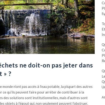
Co
Pl
S
To
Et
In
Q
Co
Pl
R
chets ne doit-on pas jeter dans
Q
t » ?
Le
Q
 monde n’ont pas accès à l’eau potable, la plupart des autres
Un
ce qu’ils peuvent faire pour arrêter de contribuer à la
At
es des solutions sont institutionnelles, mais d’autres sont
des objets à l’égout qui, non seulement peuvent l’obstruer,