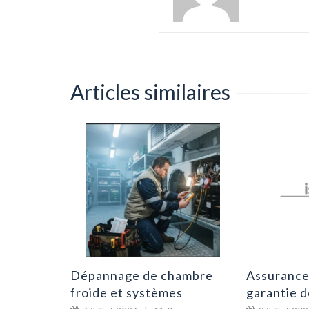
Articles similaires
pensable
 une
0
Dépannage de chambre
Assurance 
froide et systèmes
garantie 