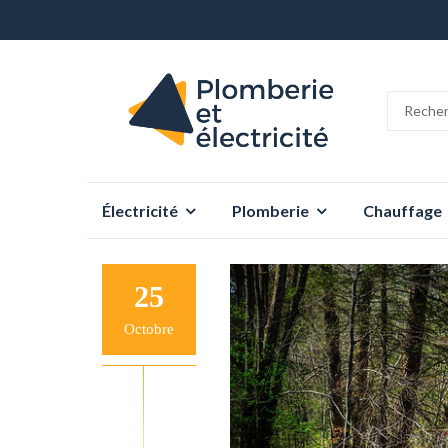
Aller
Électricité
Plomberie
Chauffage
au
contenu
25
Octobre