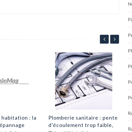
N
Pâ
P
P
Tra
P
cho
cer
8
P
dur
Pr
R
habitation : la
Plomberie sanitaire : pente
dépannage
d’écoulement trop faible,
R