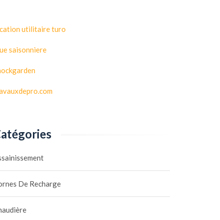
cation utilitaire turo
ue saisonniere
hockgarden
ravauxdepro.com
atégories
ssainissement
ornes De Recharge
haudière