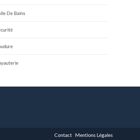
lle De Bains
curité
oudure
uyauterie
Contact
Mentions Légales