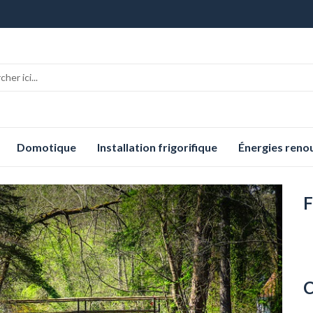
Domotique
Installation frigorifique
Énergies reno
F
C