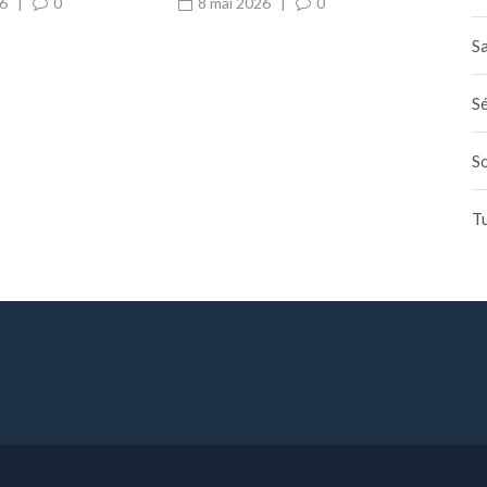
couvre-t-elle le
risques de bouchons à
26
|
0
8 mai 2026
|
0
ge
répétition
Sa
Sé
S
T