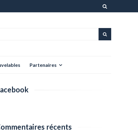
Aller
au
contenu
uvelables
Partenaires
acebook
ommentaires récents