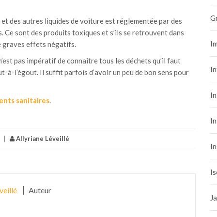
G
e et des autres liquides de voiture est réglementée par des
s. Ce sont des produits toxiques et s’ils se retrouvent dans
Im
e graves effets négatifs.
 n’est pas impératif de connaître tous les déchets qu’il faut
I
t-à-l’égout. Il suffit parfois d’avoir un peu de bon sens pour
In
ents sanitaires
.
In
|
Allyriane Léveillé
In
Is
veillé
Auteur
Ja