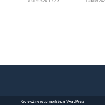
frigorifiques en cuisine
d’urgence 
6 juillet 2026
|
0
3 juillet 20
professionnelle
déboucha
ReviewZine
est propulsé par
WordPress