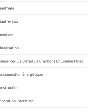
hauffage
hauffe-Eau
heminée
imatisation
ommerces De Détail De Charbons Et Combustibles
onsommation Énergétique
onstruction
coration Interieure