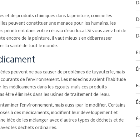
D
es et de produits chimiques dans la peinture, comme les
D
elles peuvent constituer une menace pour les humains, les
s pénètrent dans votre réseau d’eau local. Si vous avez fini de
D
ste encore de la peinture, il vaut mieux s’en débarrasser
r la santé de tout le monde.
Él
dicament
É
emèdes peuvent ne pas causer de problèmes de tuyauterie, mais
us courants de l’environnement. Les médecins avaient l’habitude
E
er les médicaments dans les égouts, mais ces produits
s être éliminés dans les usines de traitement de l’eau.
É
ontaminer l’environnement, mais aussi par le modifier. Certains
osés à des médicaments, modifient leur développement et
É
ne idée de les mélanger avec d’autres types de déchets et de
 avec les déchets ordinaires.
F