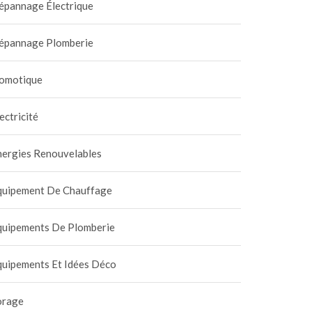
épannage Électrique
épannage Plomberie
omotique
ectricité
nergies Renouvelables
quipement De Chauffage
quipements De Plomberie
quipements Et Idées Déco
orage