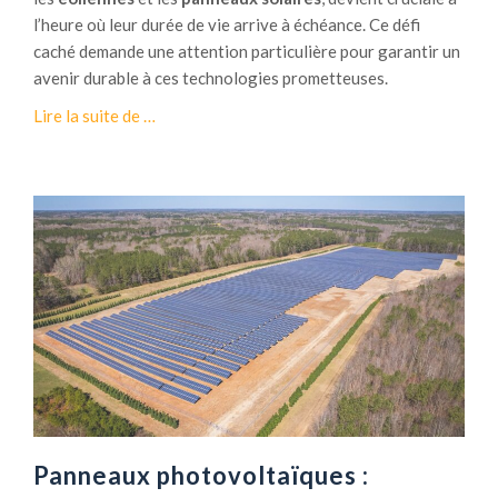
l
l’heure où leur durée de vie arrive à échéance. Ce défi
a
caché demande une attention particulière pour garantir un
p
avenir durable à ces technologies prometteuses.
r
à
Lire la suite de
…
o
p
d
r
u
o
c
p
t
o
i
s
o
É
n
o
é
l
l
i
e
e
c
n
t
n
r
Panneaux photovoltaïques :
e
i