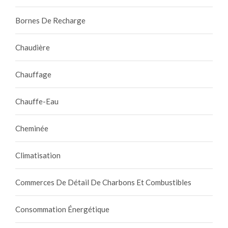
e
s
Bornes De Recharge
s
o
Chaudière
l
u
Chauffage
t
i
Chauffe-Eau
o
n
s
Cheminée
p
o
Climatisation
u
r
Commerces De Détail De Charbons Et Combustibles
v
o
Consommation Énergétique
t
r