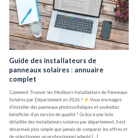
s
P
o
u
r
q
u
o
Guide des installateurs de
i
panneaux solaires : annuaire
l
complet
e
s
Comment Trouver les Meilleurs Installateurs de Panneaux
o
Solaires par Département en 2026 ?
Vous envisagez
l
d’installer des panneaux photovoltaïques et souhaitez
a
bénéficier d’un service de qualité ? Grâce à une liste
i
détaillée des installateurs solaires par département, il est
r
désormais plus simple que jamais de comparer les offres et
e
de sélectionner un professionnel adapté […]