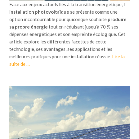
n
Face aux enjeux actuels liés à la transition énergétique, l’
e
t
installation photovoltaïque
se présente comme une
r
r
option incontournable pour quiconque souhaite
produire
e
é
sa propre énergie
tout en réduisant jusqu’à 70 % ses
c
s
dépenses énergétiques et son empreinte écologique. Cet
h
i
article explore les différentes facettes de cette
a
d
technologie, ses avantages, ses applications et les
r
e
meilleures pratiques pour une installation réussie.
Lire la
g
n
à
suite de
…
e
t
p
:
i
r
q
e
o
u
l
p
e
:
o
l
l
s
l
e
I
e
s
n
s
n
s
s
o
t