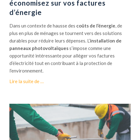
économisez sur vos factures
s
c
d’énergie
&
i
P
t
Dans un contexte de hausse des
coûts de l’énergie
, de
a
é
plus en plus de ménages se tournent vers des solutions
n
d
durables pour réduire leurs dépenses. L’
installation de
n
e
panneaux photovoltaïques
s’impose comme une
e
v
opportunité intéressante pour alléger vos factures
a
o
d’électricité tout en contribuant à la protection de
u
s
l’environnement.
x
p
S
a
à
Lire la suite de
…
o
n
p
l
n
r
a
e
o
i
a
p
r
u
o
e
x
s
s
P
: