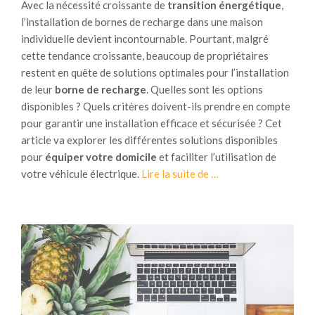
Avec la nécessité croissante de
transition énergétique
,
n
s
l’installation de bornes de recharge dans une maison
d
f
individuelle devient incontournable. Pourtant, malgré
e
a
cette tendance croissante, beaucoup de propriétaires
p
c
restent en quête de solutions optimales pour l’installation
a
t
de leur
borne de recharge
. Quelles sont les options
n
u
disponibles ? Quels critères doivent-ils prendre en compte
n
r
pour garantir une installation efficace et sécurisée ? Cet
e
e
article va explorer les différentes solutions disponibles
a
s
pour
équiper votre domicile
et faciliter l’utilisation de
u
d
à
votre véhicule électrique.
Lire la suite de
…
x
’
p
p
é
r
h
n
o
o
e
p
t
r
o
o
g
s
v
i
I
o
e
n
l