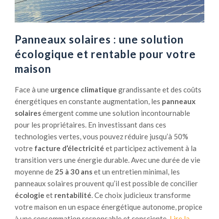
o
r
a
l
m
l
u
e
l
Panneaux solaires : une solution
t
s
a
i
écologique et rentable pour votre
à
t
o
r
maison
i
n
e
o
s
s
Face à une
urgence climatique
grandissante et des coûts
n
p
p
énergétiques en constante augmentation, les
panneaux
p
o
e
solaires
émergent comme une solution incontournable
h
u
c
pour les propriétaires. En investissant dans ces
o
r
t
technologies vertes, vous pouvez réduire jusqu’à 50%
t
u
e
votre
facture d’électricité
et participez activement à la
o
n
r
transition vers une énergie durable. Avec une durée de vie
v
e
moyenne de
25 à 30 ans
et un entretien minimal, les
o
m
panneaux solaires prouvent qu’il est possible de concilier
l
a
écologie
et
rentabilité
. Ce choix judicieux transforme
t
i
votre maison en un espace énergétique autonome, propice
a
s
à une consommation responsable et consciente.
Lire la