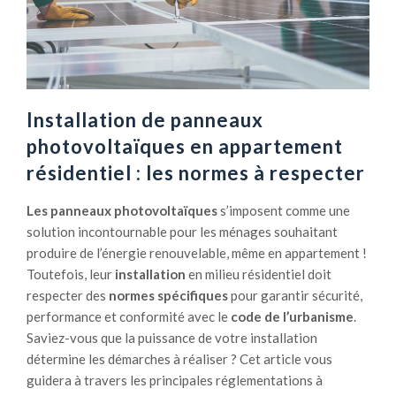
a
L
n
e
n
d
e
é
a
f
u
Installation de panneaux
i
x
photovoltaïques en appartement
c
p
résidentiel : les normes à respecter
a
h
c
o
Les panneaux photovoltaïques
s’imposent comme une
h
t
solution incontournable pour les ménages souhaitant
é
o
produire de l’énergie renouvelable, même en appartement !
d
v
Toutefois, leur
installation
en milieu résidentiel doit
e
o
respecter des
normes spécifiques
pour garantir sécurité,
l
l
performance et conformité avec le
code de l’urbanisme
.
e
t
Saviez-vous que la puissance de votre installation
u
a
détermine les démarches à réaliser ? Cet article vous
r
ï
guidera à travers les principales réglementations à
r
q