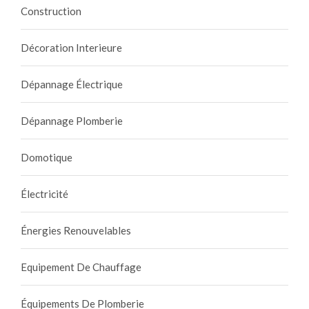
Construction
e
m
a
Décoration Interieure
i
s
Dépannage Électrique
o
n
Dépannage Plomberie
?
Domotique
Électricité
Énergies Renouvelables
Equipement De Chauffage
Équipements De Plomberie