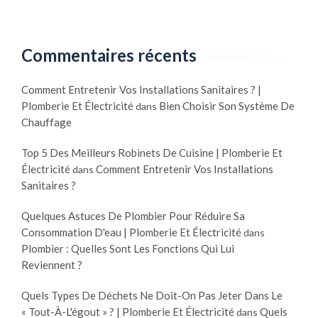
o
n
e
l
e
v
o
r
o
Commentaires récents
g
g
t
i
i
r
Comment Entretenir Vos Installations Sanitaires ? |
q
e
e
Plomberie Et Électricité
Bien Choisir Son Système De
dans
u
s
p
Chauffage
e
r
r
e
e
o
Top 5 Des Meilleurs Robinets De Cuisine | Plomberie Et
t
n
p
Électricité
Comment Entretenir Vos Installations
dans
r
o
r
Sanitaires ?
e
u
e
n
Quelques Astuces De Plombier Pour Réduire Sa
v
é
t
Consommation D'eau | Plomberie Et Électricité
dans
e
n
Plombier : Quelles Sont Les Fonctions Qui Lui
a
l
e
Reviennent ?
b
a
r
l
b
g
Quels Types De Déchets Ne Doit-On Pas Jeter Dans Le
e
l
i
« Tout-À-L'égout » ? | Plomberie Et Électricité
Quels
dans
p