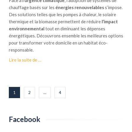
Face à
l’urgence climatique
, l’adoption de systèmes de
a
e
chauffage basés sur les
énergies renouvelables
s’impose.
i
r
Des solutions telles que les pompes à chaleur, le solaire
r
n
thermique et la biomasse permettent de réduire
l’impact
e
a
environnemental
tout en diminuant les dépenses
s
t
énergétiques. Découvrons ensemble les meilleures options
:
i
pour transformer votre domicile en un habitat éco-
u
v
responsable.
n
e
e
à
Lire la suite de
…
p
s
p
o
o
r
u
l
o
r
u
p
Pagination
p
1
2
…
4
t
o
des
r
i
s
publications
o
o
L
d
n
e
u
Facebook
é
s
i
c
é
r