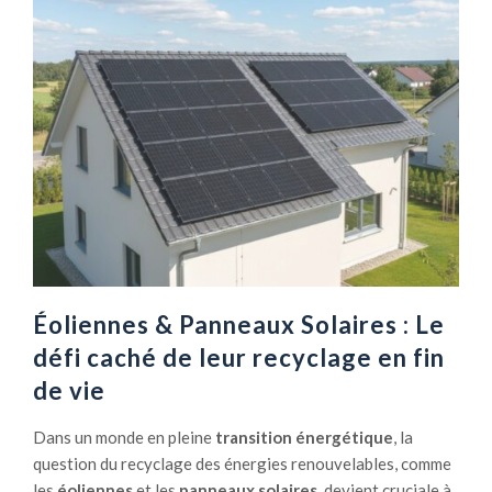
F
c
a
i
c
e
t
n
e
?
u
r
s
i
n
f
l
u
Éoliennes & Panneaux Solaires : Le
e
défi caché de leur recyclage en fin
n
de vie
ç
a
Dans un monde en pleine
transition énergétique
, la
n
question du recyclage des énergies renouvelables, comme
t
les
éoliennes
et les
panneaux solaires
, devient cruciale à