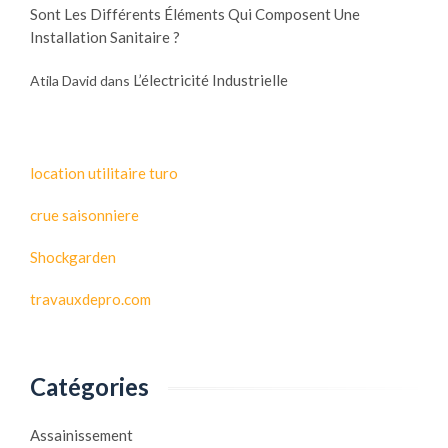
e
e
Sont Les Différents Éléments Qui Composent Une
o
s
s
Installation Sanitaire ?
u
e
o
r
n
l
L’électricité Industrielle
Atila David
dans
v
c
a
o
h
i
t
a
r
r
u
e
location utilitaire turo
e
f
m
crue saisonniere
f
a
a
Shockgarden
i
g
s
e
travauxdepro.com
o
:
n
q
u
Catégories
e
l
l
Assainissement