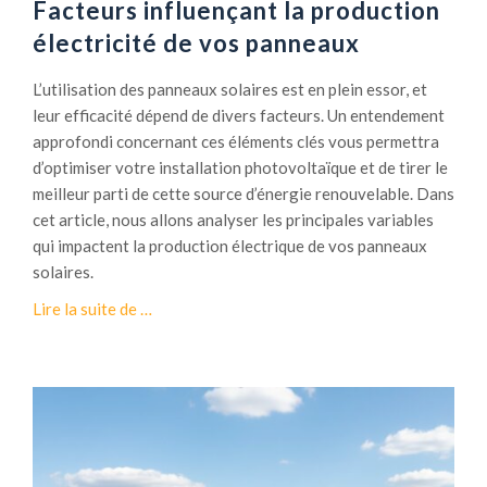
Facteurs influençant la production
o
n
électricité de vos panneaux
f
a
L’utilisation des panneaux solaires est en plein essor, et
c
leur efficacité dépend de divers facteurs. Un entendement
i
approfondi concernant ces éléments clés vous permettra
l
d’optimiser votre installation photovoltaïque et de tirer le
e
meilleur parti de cette source d’énergie renouvelable. Dans
s
cet article, nous allons analyser les principales variables
a
qui impactent la production électrique de vos panneaux
n
solaires.
s
à
Lire la suite de
…
é
p
l
r
e
o
c
p
t
o
r
s
i