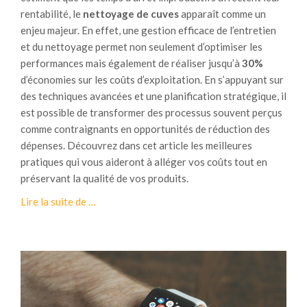
o
o
rentabilité, le
nettoyage de cuves
apparaît comme un
s
g
enjeu majeur. En effet, une gestion efficace de l’entretien
t
i
et du nettoyage permet non seulement d’optimiser les
a
q
performances mais également de réaliser jusqu’à
30%
g
u
d’économies sur les coûts d’exploitation. En s’appuyant sur
e
e
des techniques avancées et une planification stratégique, il
est possible de transformer des processus souvent perçus
:
comme contraignants en opportunités de réduction des
p
dépenses. Découvrez dans cet article les meilleures
o
pratiques qui vous aideront à alléger vos coûts tout en
u
préservant la qualité de vos produits.
r
à
Lire la suite de
…
t
p
r
r
a
o
i
p
t
o
e
s
r