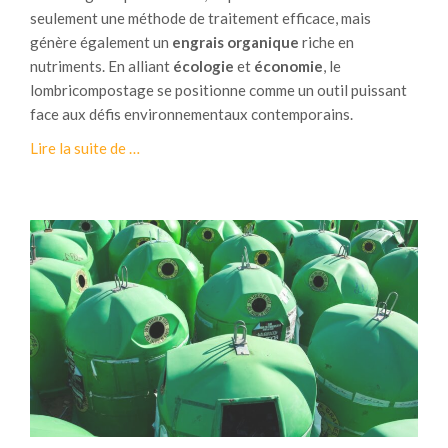
g
a
seulement une méthode de traitement efficace, mais
è
r
génère également un
engrais organique
riche en
n
l
nutriments. En alliant
écologie
et
économie
, le
e
e
lombricompostage se positionne comme un outil puissant
:
s
face aux défis environnementaux contemporains.
l
h
à
Lire la suite de
…
e
y
p
s
d
r
p
r
o
é
o
p
r
c
o
i
a
s
m
r
I
è
b
n
t
u
n
r
r
o
e
e
v
s
s
a
d