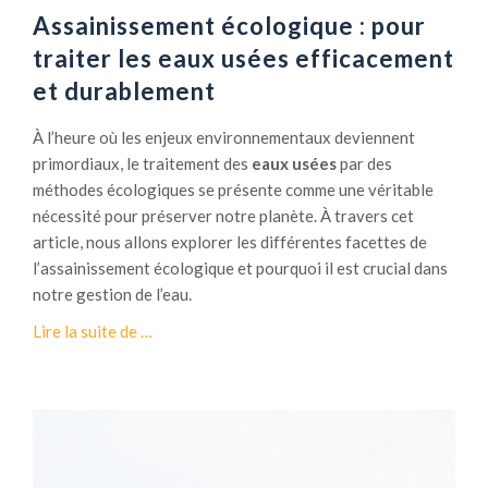
t
e
Assainissement écologique : pour
i
s
traiter les eaux usées efficacement
o
é
et durablement
n
c
:
u
À l’heure où les enjeux environnementaux deviennent
t
r
primordiaux, le traitement des
eaux usées
par des
r
i
méthodes écologiques se présente comme une véritable
a
t
nécessité pour préserver notre planète. À travers cet
i
é
article, nous allons explorer les différentes facettes de
t
i
l’assainissement écologique et pourquoi il est crucial dans
e
n
notre gestion de l’eau.
m
c
e
à
Lire la suite de
…
e
n
p
n
t
r
d
e
o
i
a
p
e
u
o
x
s