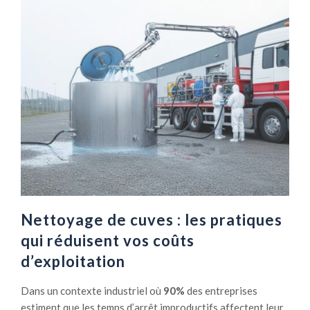
u
A
s
s
é
s
e
a
s
i
p
n
a
i
r
s
l
s
o
e
m
m
b
e
r
n
Nettoyage de cuves : les pratiques
i
t
qui réduisent vos coûts
c
é
d’exploitation
o
c
m
o
Dans un contexte industriel où
90%
des entreprises
p
l
estiment que les temps d’arrêt improductifs affectent leur