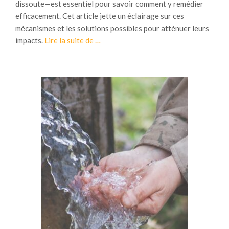
dissoute—est essentiel pour savoir comment y remédier
efficacement. Cet article jette un éclairage sur ces
mécanismes et les solutions possibles pour atténuer leurs
à
impacts.
Lire la suite de
…
p
r
o
p
o
s
P
h
a
s
e
l
i
b
r