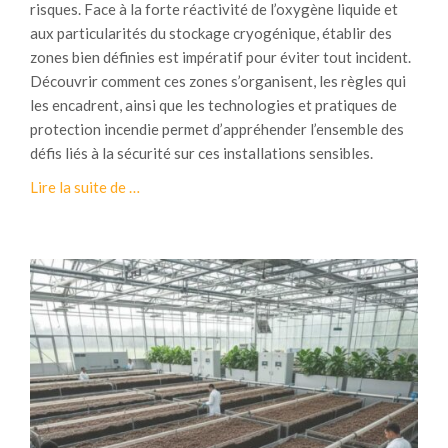
risques. Face à la forte réactivité de l’oxygène liquide et
v
aux particularités du stockage cryogénique, établir des
i
zones bien définies est impératif pour éviter tout incident.
r
Découvrir comment ces zones s’organisent, les règles qui
o
les encadrent, ainsi que les technologies et pratiques de
n
protection incendie permet d’appréhender l’ensemble des
n
défis liés à la sécurité sur ces installations sensibles.
e
à
Lire la suite de
…
m
p
e
r
n
o
t
p
:
o
é
s
v
C
i
i
t
t
e
e
r