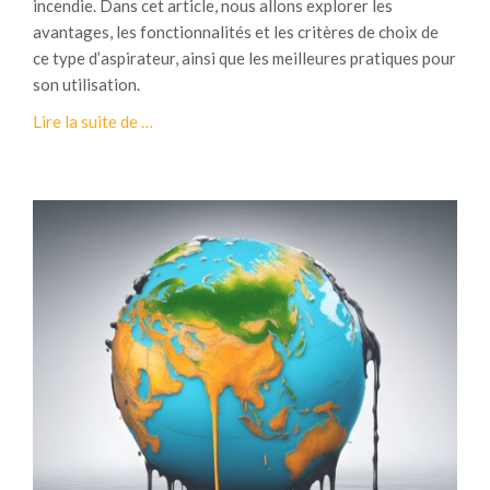
incendie. Dans cet article, nous allons explorer les
n
avantages, les fonctionnalités et les critères de choix de
d
ce type d’aspirateur, ainsi que les meilleures pratiques pour
son utilisation.
à
Lire la suite de
…
p
r
o
p
o
s
A
s
p
i
r
a
t
e