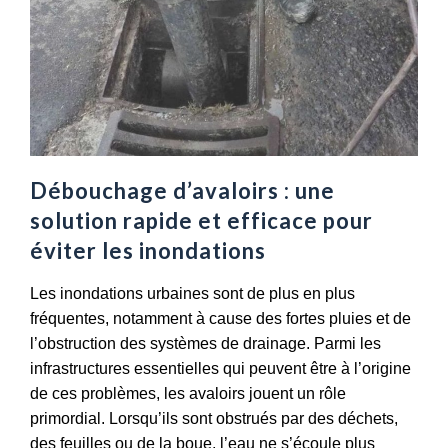
s
s
e
À
n
q
t
u
v
i
o
f
s
a
c
i
Débouchage d’avaloirs : une
o
r
solution rapide et efficace pour
û
e
t
éviter les inondations
a
s
p
d
Les inondations urbaines sont de plus en plus
p
’
fréquentes, notamment à cause des fortes pluies et de
e
e
l’obstruction des systèmes de drainage. Parmi les
l
x
infrastructures essentielles qui peuvent être à l’origine
p
p
de ces problèmes, les avaloirs jouent un rôle
o
l
u
primordial. Lorsqu’ils sont obstrués par des déchets,
o
r
des feuilles ou de la boue, l’eau ne s’écoule plus