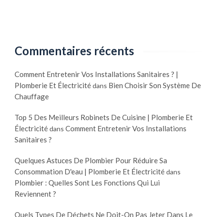
’
o
a
u
s
c
s
h
a
Commentaires récents
a
i
g
n
Comment Entretenir Vos Installations Sanitaires ? |
e
i
Plomberie Et Électricité
Bien Choisir Son Système De
dans
d
s
Chauffage
’
s
a
Top 5 Des Meilleurs Robinets De Cuisine | Plomberie Et
e
v
Électricité
Comment Entretenir Vos Installations
dans
m
a
Sanitaires ?
e
l
n
Quelques Astuces De Plombier Pour Réduire Sa
o
t
Consommation D'eau | Plomberie Et Électricité
dans
i
a
Plombier : Quelles Sont Les Fonctions Qui Lui
r
u
Reviennent ?
s
t
:
o
Quels Types De Déchets Ne Doit-On Pas Jeter Dans Le