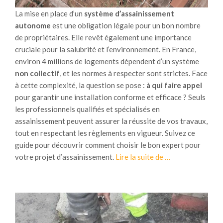
s
e
La mise en place d’un
système d’assainissement
p
m
autonome
est une obligation légale pour un bon nombre
r
e
de propriétaires. Elle revêt également une importance
a
n
cruciale pour la salubrité et l’environnement. En France,
t
t
environ 4 millions de logements dépendent d’un système
i
e
non collectif
, et les normes à respecter sont strictes. Face
q
t
à cette complexité, la question se pose :
à qui faire appel
u
d
pour garantir une installation conforme et efficace ? Seuls
e
u
les professionnels qualifiés et spécialisés en
s
r
assainissement peuvent assurer la réussite de vos travaux,
q
a
tout en respectant les règlements en vigueur. Suivez ce
u
b
guide pour découvrir comment choisir le bon expert pour
i
l
à
votre projet d’assainissement.
Lire la suite de
…
r
e
p
é
m
r
d
e
o
u
n
p
i
t
o