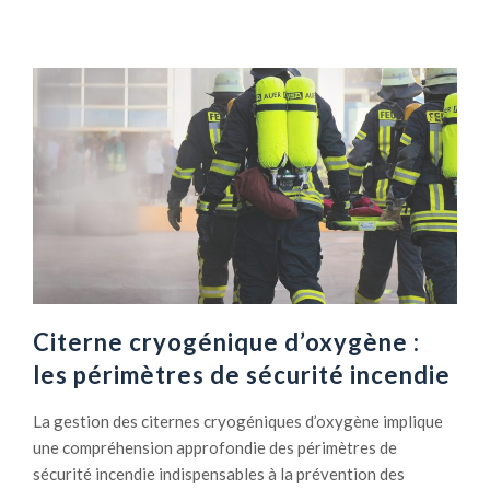
a
p
t
r
i
o
o
p
n
o
a
s
b
R
s
e
o
s
l
p
u
e
e
c
t
Citerne cryogénique d’oxygène :
d
les périmètres de sécurité incendie
e
l
La gestion des citernes cryogéniques d’oxygène implique
’
une compréhension approfondie des périmètres de
e
sécurité incendie indispensables à la prévention des
n