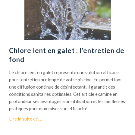
e
o
u
d
i
s
s
Chlore lent en galet : l’entretien de
o
fond
u
t
Le chlore lent en galet représente une solution efficace
e
pour l’entretien prolongé de votre piscine. En permettant
:
une diffusion continue de désinfectant, il garantit des
c
conditions sanitaires optimales. Cet article examine en
o
profondeur ses avantages, son utilisation et les meilleures
m
pratiques pour maximiser son efficacité.
p
à
Lire la suite de
…
r
p
e
r
n