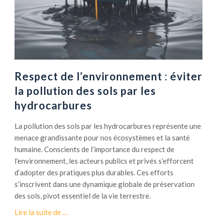
u
r
d
e
r
a
Respect de l’environnement : éviter
m
la pollution des sols par les
o
hydrocarbures
n
e
La pollution des sols par les hydrocarbures représente une
u
menace grandissante pour nos écosystèmes et la santé
r
humaine. Conscients de l’importance du respect de
:
l’environnement, les acteurs publics et privés s’efforcent
f
d’adopter des pratiques plus durables. Ces efforts
i
s’inscrivent dans une dynamique globale de préservation
l
des sols, pivot essentiel de la vie terrestre.
t
r
à
Lire la suite de
…