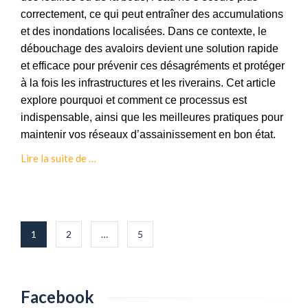
i
l
correctement, ce qui peut entraîner des accumulations
t
a
et des inondations localisées. Dans ce contexte, le
a
p
débouchage des avaloirs devient une solution rapide
t
o
et efficace pour prévenir ces désagréments et protéger
i
s
à la fois les infrastructures et les riverains. Cet article
o
e
explore pourquoi et comment ce processus est
n
d
indispensable, ainsi que les meilleures pratiques pour
’
maintenir vos réseaux d’assainissement en bon état.
u
à
Lire la suite de
…
n
p
s
r
y
o
s
p
Pagination
t
1
2
…
5
o
des
è
s
publications
m
D
e
é
Facebook
d
b