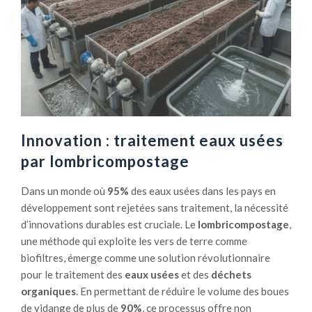
r
l
n
a
e
p
c
o
r
l
y
l
o
u
g
t
é
i
Innovation : traitement eaux usées
n
o
par lombricompostage
i
n
q
d
Dans un monde où
95%
des eaux usées dans les pays en
u
e
développement sont rejetées sans traitement, la nécessité
e
s
d’innovations durables est cruciale. Le
lombricompostage
,
d
s
une méthode qui exploite les vers de terre comme
’
o
biofiltres, émerge comme une solution révolutionnaire
o
l
pour le traitement des
eaux usées
et des
déchets
x
s
organiques
. En permettant de réduire le volume des boues
y
p
de vidange de plus de
90%
, ce processus offre non