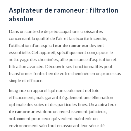
l
o
e
Aspirateur de ramoneur : filtration
c
t
a
absolue
:
r
l
b
Dans un contexte de préoccupations croissantes
’
u
concernant la qualité de l’air et la sécurité incendie,
e
r
l’utilisation d’un
aspirateur de ramoneur
devient
n
e
essentielle. Cet appareil, spécifiquement conçu pour le
t
nettoyage des cheminées, allie puissance d’aspiration et
r
filtration avancée. Découvrir ses fonctionnalités peut
e
transformer l’entretien de votre cheminée en un processus
t
simple et efficace.
i
Imaginez un appareil qui non seulement nettoie
e
efficacement, mais garantit également une élimination
n
optimale des suies et des particules fines. Un
aspirateur
d
de ramoneur
est donc un investissement judicieux,
e
notamment pour ceux qui veulent maintenir un
f
environnement sain tout en assurant leur sécurité
o