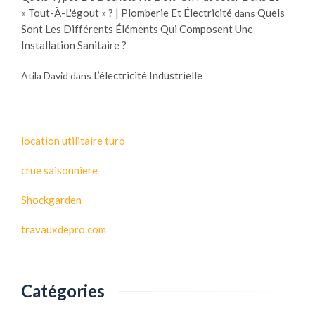
u
n
« Tout-À-L'égout » ? | Plomberie Et Électricité
Quels
dans
n
o
Sont Les Différents Éléments Qui Composent Une
e
m
Installation Sanitaire ?
s
e
o
?
L’électricité Industrielle
Atila David
dans
l
u
t
i
location utilitaire turo
o
crue saisonniere
n
r
Shockgarden
a
p
travauxdepro.com
i
d
e
Catégories
e
t