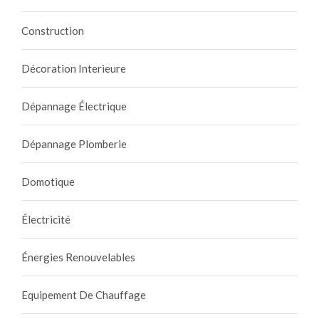
e
Construction
s
i
n
Décoration Interieure
o
n
Dépannage Électrique
d
a
Dépannage Plomberie
t
i
Domotique
o
n
Électricité
s
Énergies Renouvelables
Equipement De Chauffage