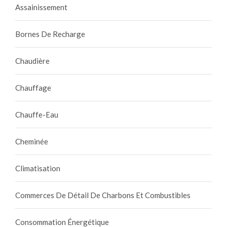
e
Assainissement
f
f
Bornes De Recharge
i
c
Chaudière
a
c
Chauffage
e
p
Chauffe-Eau
o
u
r
Cheminée
é
v
Climatisation
i
t
Commerces De Détail De Charbons Et Combustibles
e
r
Consommation Énergétique
l