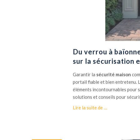
u
r
i
t
é
i
n
Du verrou à baïonne
c
sur la sécurisation e
e
n
Garantir la
sécurité maison
comm
d
portail fiable et bien entretenu. 
i
éléments incontournables pour s
e
solutions et conseils pour sécuri
:
v
à
Lire la suite de
…
é
p
r
r
i
o
f
p