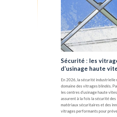
o
i
u
s
d
a
e
t
c
i
o
o
n
n
d
:
a
t
m
o
Sécurité : les vitra
n
u
d’usinage haute vite
a
t
t
s
En 2026, la sécurité industriell
i
u
domaine des vitrages blindés. Pa
o
r
les centres d’usinage haute vites
n
l
assurent à la fois la sécurité des
p
a
matériaux sécuritaires et des in
o
s
vitrages performants pour préven
u
é