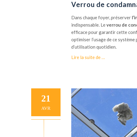
Verrou de condamna
d
t
e
e
Dans chaque foyer, préserver
l’
d
a
indispensable. Le
verrou de co
é
u
efficace pour garantir cette conf
s
d
optimiser l’usage de ce système
e
é
d’utilisation quotidien.
n
p
à
Lire la suite de
…
f
a
p
u
n
r
m
n
o
a
a
p
g
g
o
e
e
21
s
m
V
AVR
o
e
t
r
o
r
r