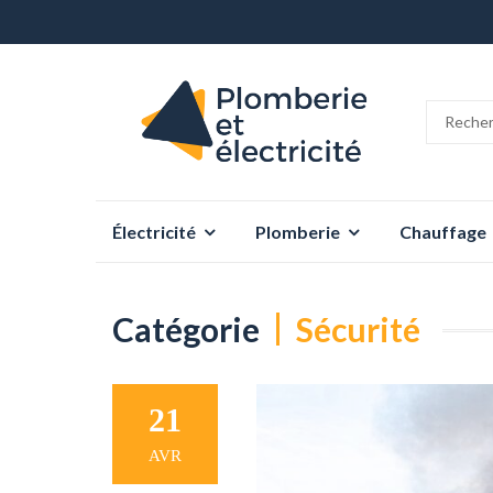
Aller
Électricité
Plomberie
Chauffage
au
contenu
Catégorie
Sécurité
21
AVR