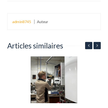
admin8745
Auteur
Articles similaires
me
S
à