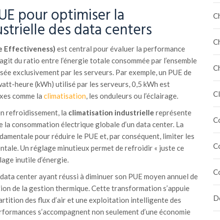
E pour optimiser la
C
ustrielle des data centers
C
 Effectiveness)
est central pour évaluer la performance
s’agit du ratio entre l’énergie totale consommée par l’ensemble
C
ilisée exclusivement par les serveurs. Par exemple, un PUE de
watt-heure (kWh) utilisé par les serveurs, 0,5 kWh est
Cl
exes comme la
climatisation
, les onduleurs ou l’éclairage.
n refroidissement, la
climatisation industrielle
représente
C
 la consommation électrique globale d’un data center. La
damentale pour réduire le PUE et, par conséquent, limiter les
C
tale. Un réglage minutieux permet de refroidir « juste ce
llage inutile d’énergie.
C
n data center ayant réussi à diminuer son PUE moyen annuel de
tion de la gestion thermique. Cette transformation s’appuie
Dé
tition des flux d’air et une exploitation intelligente des
erformances s’accompagnent non seulement d’une économie