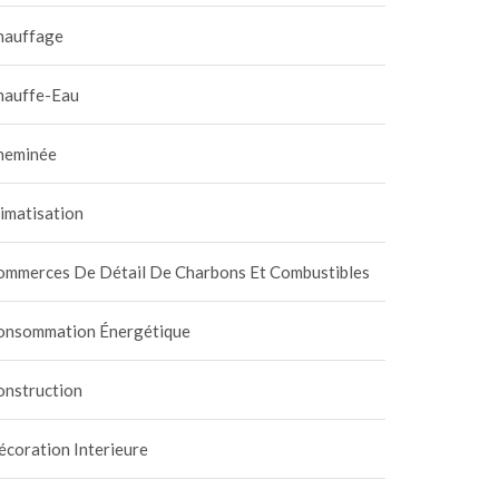
hauffage
hauffe-Eau
heminée
imatisation
ommerces De Détail De Charbons Et Combustibles
onsommation Énergétique
onstruction
coration Interieure