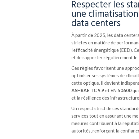
Respecter les st
une climatisatio
data centers
À partir de 2025, les data center
strictes en matière de performanc
l’efficacité énergétique (EED). 
et de rapporter régulièrement le
Ces règles favorisent une appro
optimiser ses systèmes de climati
cette optique, il devient indispe
ASHRAE TC 9.9
et
EN 50600
qui
et la résilience des infrastructure
Un respect strict de ces standard
services tout en assurant une mei
mesures contribuent à la réputati
autorités, renforçant la confianc