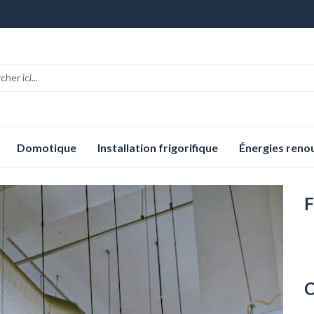
Domotique
Installation frigorifique
Énergies reno
F
C