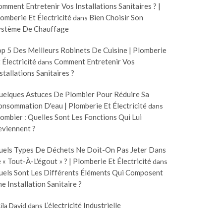
mment Entretenir Vos Installations Sanitaires ? |
omberie Et Électricité
Bien Choisir Son
dans
ystème De Chauffage
p 5 Des Meilleurs Robinets De Cuisine | Plomberie
 Électricité
Comment Entretenir Vos
dans
stallations Sanitaires ?
uelques Astuces De Plombier Pour Réduire Sa
nsommation D'eau | Plomberie Et Électricité
dans
ombier : Quelles Sont Les Fonctions Qui Lui
eviennent ?
uels Types De Déchets Ne Doit-On Pas Jeter Dans
 « Tout-À-L'égout » ? | Plomberie Et Électricité
dans
uels Sont Les Différents Éléments Qui Composent
e Installation Sanitaire ?
L’électricité Industrielle
ila David
dans