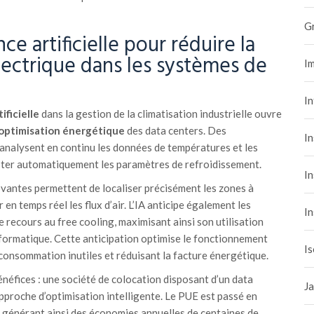
G
ence artificielle pour réduire la
ctrique dans les systèmes de
Im
I
ificielle
dans la gestion de la climatisation industrielle ouvre
optimisation énergétique
des data centers. Des
In
analysent en continu les données de températures et les
ter automatiquement les paramètres de refroidissement.
In
ovantes permettent de localiser précisément les zones à
 en temps réel les flux d’air. L’IA anticipe également les
In
e recours au free cooling, maximisant ainsi son utilisation
formatique. Cette anticipation optimise le fonctionnement
Is
 consommation inutiles et réduisant la facture énergétique.
bénéfices : une société de colocation disposant d’un data
Ja
proche d’optimisation intelligente. Le PUE est passé en
 générant ainsi des économies annuelles de centaines de