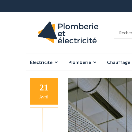
Aller
Électricité
Plomberie
Chauffage
au
contenu
21
Avril