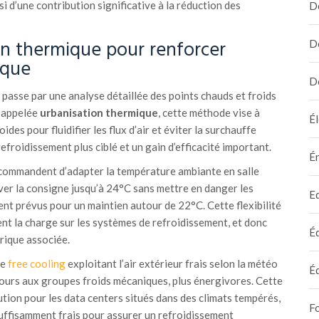
si d’une contribution significative à la réduction des
D
on thermique pour renforcer
D
ique
D
passe par une analyse détaillée des points chauds et froids
t appelée
urbanisation thermique
, cette méthode vise à
Él
ides pour fluidifier les flux d’air et éviter la surchauffe
refroidissement plus ciblé et un gain d’efficacité important.
É
ommandent d’adapter la température ambiante en salle
ver la consigne jusqu’à 24°C sans mettre en danger les
E
nt prévus pour un maintien autour de 22°C. Cette flexibilité
nt la charge sur les systèmes de refroidissement, et donc
É
rique associée.
de
free cooling
exploitant l’air extérieur frais selon la météo
É
cours aux groupes froids mécaniques, plus énergivores. Cette
ution pour les data centers situés dans des climats tempérés,
F
suffisamment frais pour assurer un refroidissement