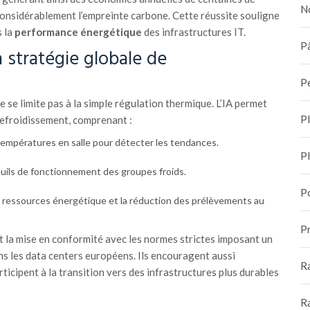
N
t considérablement l’empreinte carbone. Cette réussite souligne
s la
performance énergétique
des infrastructures IT.
Pâ
la stratégie globale de
P
e se limite pas à la simple régulation thermique. L’IA permet
P
refroidissement, comprenant :
températures en salle pour détecter les tendances.
P
uils de fonctionnement des groupes froids.
P
es ressources énergétique et la réduction des prélèvements au
Pr
t la mise en conformité avec les normes strictes imposant un
s les data centers européens. Ils encouragent aussi
R
rticipent à la transition vers des infrastructures plus durables
R