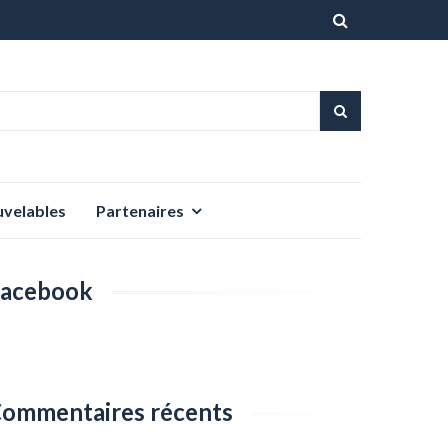
Aller
au
contenu
uvelables
Partenaires
acebook
ommentaires récents