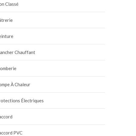
on Classé
trerie
einture
lancher Chauffant
lomberie
ompe À Chaleur
otections Électriques
accord
accord PVC