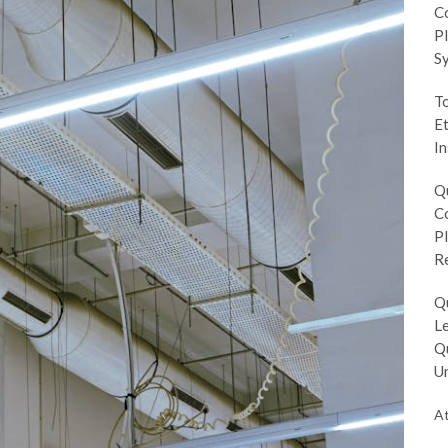
Co
Pl
S
To
Et
In
Q
Co
Pl
R
Q
Le
Q
Un
At