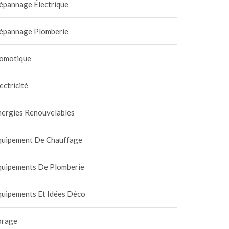
épannage Électrique
épannage Plomberie
omotique
ectricité
nergies Renouvelables
quipement De Chauffage
quipements De Plomberie
quipements Et Idées Déco
orage