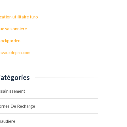
cation utilitaire turo
ue saisonniere
hockgarden
ravauxdepro.com
atégories
ssainissement
ornes De Recharge
haudière