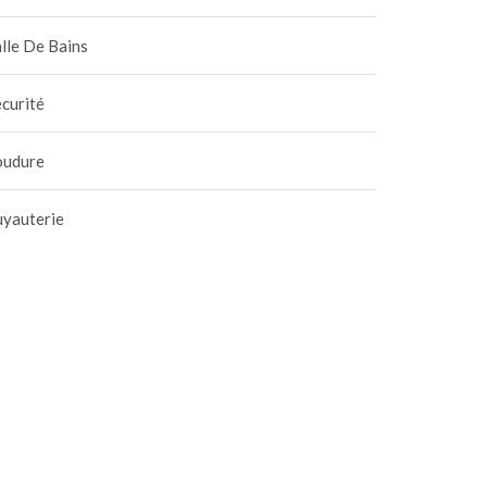
lle De Bains
curité
oudure
uyauterie