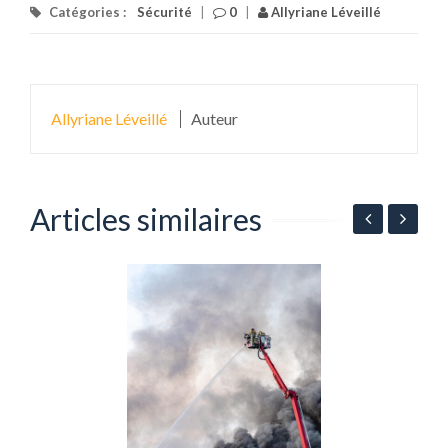
Catégories :
Sécurité
|
0
|
Allyriane Léveillé
Allyriane Léveillé
Auteur
Articles similaires
D
m
l