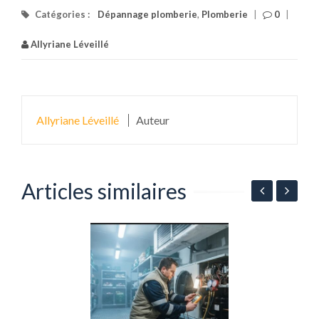
Catégories :
Dépannage plomberie
,
Plomberie
|
0
|
Allyriane Léveillé
Allyriane Léveillé
Auteur
Articles similaires
A
d
d