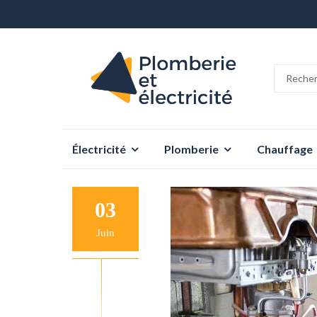
Aller
Électricité
Plomberie
Chauffage
au
contenu
03
Juin