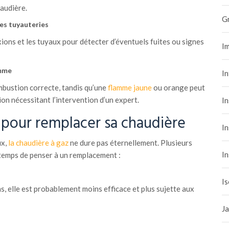
haudière.
G
les tuyauteries
ions et les tuyaux pour détecter d’éventuels fuites ou signes
Im
amme
I
bustion correcte, tandis qu’une
flamme jaune
ou orange peut
on nécessitant l’intervention d’un expert.
In
pour remplacer sa chaudière
In
ux,
la chaudière à gaz
ne dure pas éternellement. Plusieurs
In
 temps de penser à un remplacement :
Is
ns, elle est probablement moins efficace et plus sujette aux
Ja