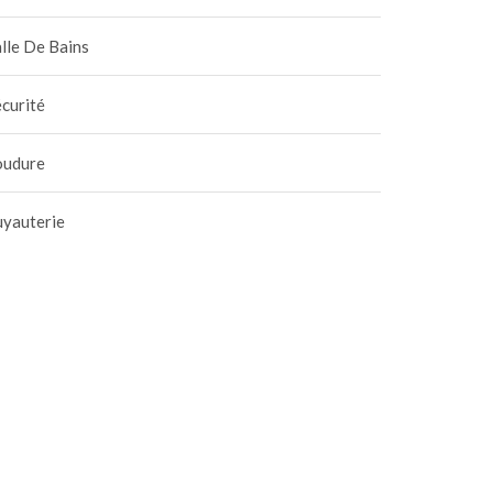
lle De Bains
curité
oudure
uyauterie
udière condensation et
Entretien chaudière : le
ncher basse
technicien confirme le ga
mpérature : rendement
de durée de vie
8 janvier 2026
|
0
23 janvier 2026
|
0
x
électroménager