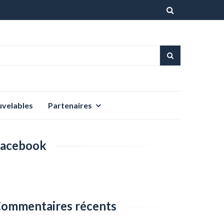
Aller
au
contenu
uvelables
Partenaires
acebook
ommentaires récents