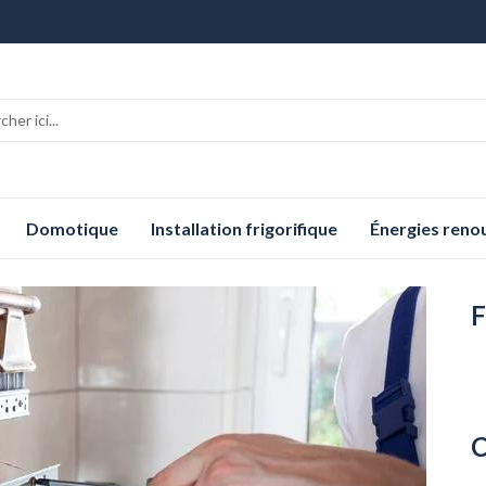
Domotique
Installation frigorifique
Énergies reno
F
C