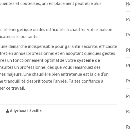
équentes et coûteuses, un remplacement peut être plus
N
Pâ
acité énergétique ou des difficultés à chauffer votre maison
P
icateurs importants.
 une démarche indispensable pour garantir sécurité, efficacité
P
ntretien annuel professionnel et en adoptant quelques gestes
erez un fonctionnement optimal de votre
système de
P
consultez un professionnel dès que vous remarquez des
es majeurs. Une chaudière bien entretenue est la clé d’un
P
 tranquillité d’esprit toute l’année. Faites confiance à
er ce travail.
Pr
|
Allyriane Léveillé
R
R