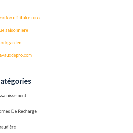
cation utilitaire turo
ue saisonniere
hockgarden
ravauxdepro.com
atégories
ssainissement
ornes De Recharge
haudière