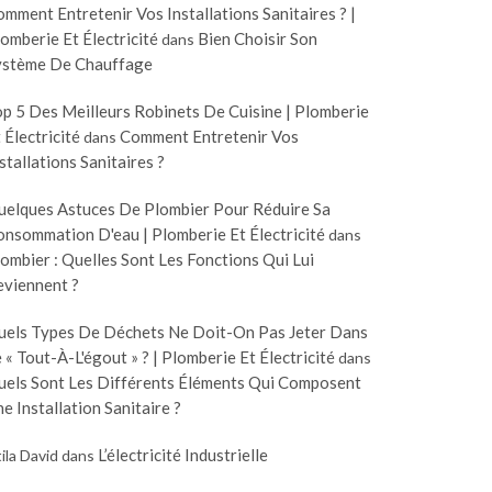
mment Entretenir Vos Installations Sanitaires ? |
omberie Et Électricité
Bien Choisir Son
dans
ystème De Chauffage
p 5 Des Meilleurs Robinets De Cuisine | Plomberie
 Électricité
Comment Entretenir Vos
dans
stallations Sanitaires ?
uelques Astuces De Plombier Pour Réduire Sa
nsommation D'eau | Plomberie Et Électricité
dans
ombier : Quelles Sont Les Fonctions Qui Lui
eviennent ?
uels Types De Déchets Ne Doit-On Pas Jeter Dans
 « Tout-À-L'égout » ? | Plomberie Et Électricité
dans
uels Sont Les Différents Éléments Qui Composent
e Installation Sanitaire ?
L’électricité Industrielle
ila David
dans