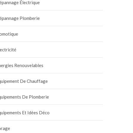
épannage Électrique
épannage Plomberie
omotique
ectricité
nergies Renouvelables
quipement De Chauffage
quipements De Plomberie
quipements Et Idées Déco
orage