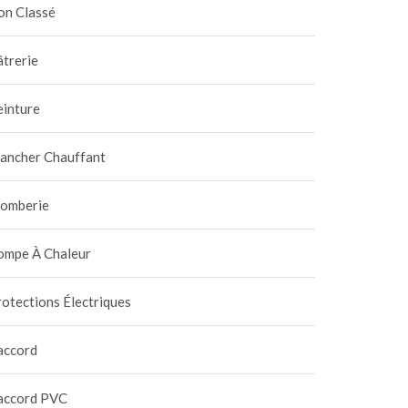
on Classé
trerie
einture
lancher Chauffant
lomberie
ompe À Chaleur
otections Électriques
accord
accord PVC