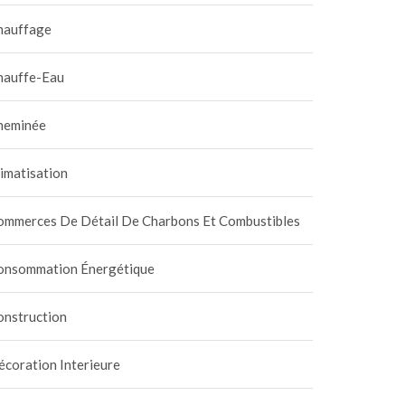
hauffage
hauffe-Eau
heminée
imatisation
ommerces De Détail De Charbons Et Combustibles
onsommation Énergétique
onstruction
coration Interieure