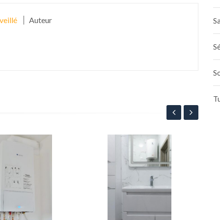
veillé
Auteur
Sa
Sé
S
T
Cha
pla
te
2
ma