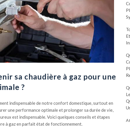
Co
Pl
S
To
Et
In
Q
Co
Pl
ir sa chaudière à gaz pour une
R
imale ?
Q
Le
Q
ément indispensable de notre confort domestique, surtout en
Un
urer une performance optimale et prolonger sa durée de vie,
oureux est indispensable. Voici quelques conseils et étapes
At
re à gaz en parfait état de fonctionnement.