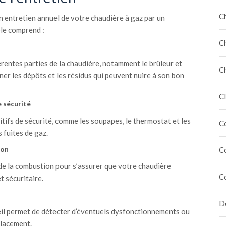
C
n entretien annuel de votre chaudière à gaz par un
ôle comprend :
C
érentes parties de la chaudière, notamment le brûleur et
C
ner les dépôts et les résidus qui peuvent nuire à son bon
Cl
e sécurité
itifs de sécurité, comme les soupapes, le thermostat et les
C
 fuites de gaz.
ion
C
 de la combustion pour s’assurer que votre chaudière
C
 sécuritaire.
Dé
eil permet de détecter d’éventuels dysfonctionnements ou
placement.