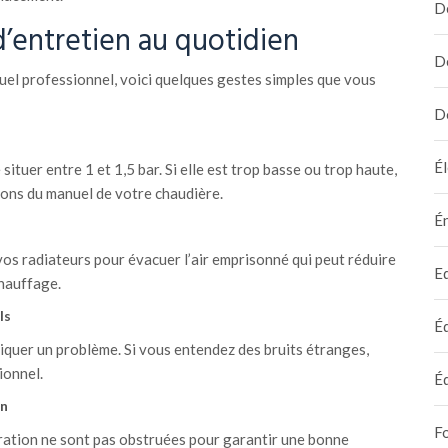
D
d’entretien au quotidien
D
uel professionnel, voici quelques gestes simples que vous
D
Él
ituer entre 1 et 1,5 bar. Si elle est trop basse ou trop haute,
tions du manuel de votre chaudière.
É
vos radiateurs pour évacuer l’air emprisonné qui peut réduire
E
chauffage.
ls
É
quer un problème. Si vous entendez des bruits étranges,
ionnel.
É
on
F
ération ne sont pas obstruées pour garantir une bonne