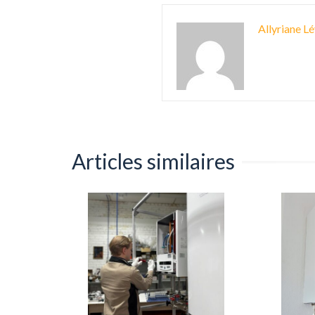
Allyriane Lé
Articles similaires
re : le
me le gain
0