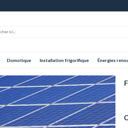
Domotique
Installation frigorifique
Énergies reno
F
C