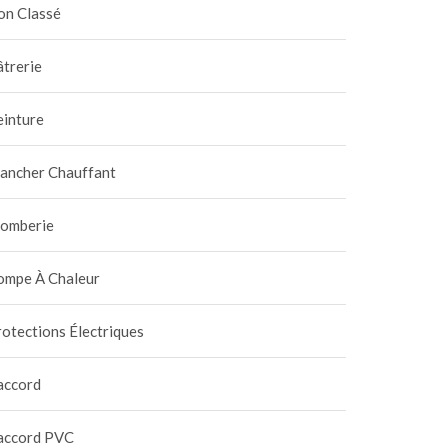
on Classé
trerie
einture
lancher Chauffant
lomberie
ompe À Chaleur
otections Électriques
accord
accord PVC