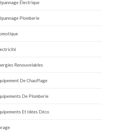
épannage Électrique
épannage Plomberie
omotique
ectricité
nergies Renouvelables
quipement De Chauffage
quipements De Plomberie
quipements Et Idées Déco
orage