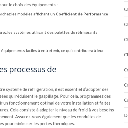
 pour le choix des équipements :
C
rchez les modèles affichant un
Coefficient de Performance
C
érez les systèmes utilisant des palettes de réfrigérants
C
équipements faciles à entretenir, ce qui contribuera à leur
Cl
des processus de
C
C
otre système de réfrigération, il est essentiel d’adopter des
sées qui réduisent le gaspillage. Pour cela, programmez des
C
r un fonctionnement optimal de votre installation et faites
res. Cela consiste à adapter le niveau de froid à vos besoins
Dé
nnement. Assurez-vous également que les conduites de
es pour minimiser les pertes thermiques.