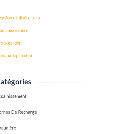
cation utilitaire turo
ue saisonniere
hockgarden
ravauxdepro.com
atégories
ssainissement
ornes De Recharge
haudière