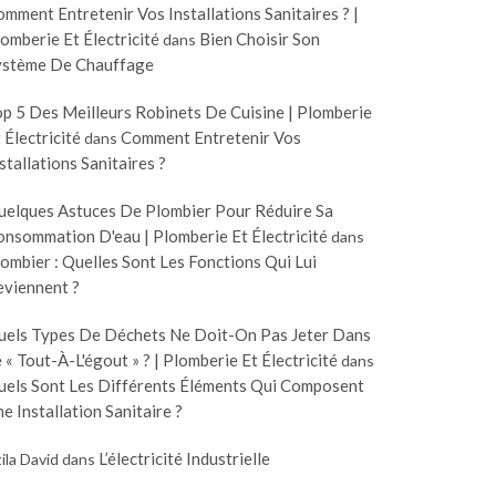
mment Entretenir Vos Installations Sanitaires ? |
omberie Et Électricité
Bien Choisir Son
dans
ystème De Chauffage
p 5 Des Meilleurs Robinets De Cuisine | Plomberie
 Électricité
Comment Entretenir Vos
dans
stallations Sanitaires ?
uelques Astuces De Plombier Pour Réduire Sa
nsommation D'eau | Plomberie Et Électricité
dans
ombier : Quelles Sont Les Fonctions Qui Lui
eviennent ?
uels Types De Déchets Ne Doit-On Pas Jeter Dans
 « Tout-À-L'égout » ? | Plomberie Et Électricité
dans
uels Sont Les Différents Éléments Qui Composent
e Installation Sanitaire ?
L’électricité Industrielle
ila David
dans