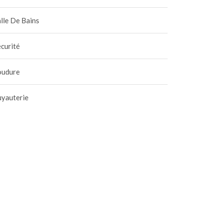
lle De Bains
curité
oudure
lation, éclairage : les
Bilan carbone du PSE dan
tes clés pour une
la construction durable
uyauterie
nomie d’énergie
0 avril 2026
|
0
30 janvier 2026
|
0
ximale