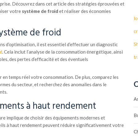
rise. Découvrez dans cet article des stratégies éprouvées et
miser votre
système de froid
et réaliser des économies
lo
système de froid
cr
S
s d’optimisation, il est essentiel d’effectuer un diagnostic
d
. Cela inclut l’analyse de la consommation énergétique, ainsi
t
bles, des pertes d’efficacité et des éventuels
er en temps réel votre consommation. De plus, comparez les
C
mes du secteur, et recherchez des anomalies dans le
nts.
A
ements à haut rendement
B
re implique de choisir des équipements modernes et
eils à haut rendement peuvent réduire significativement votre
C