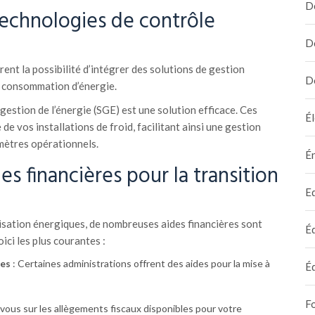
D
 technologies de contrôle
D
nt la possibilité d’intégrer des solutions de gestion
D
e consommation d’énergie.
estion de l’énergie (SGE) est une solution efficace. Ces
Él
de vos installations de froid, facilitant ainsi une gestion
amètres opérationnels.
É
des financières pour la transition
E
misation énergiques, de nombreuses aides financières sont
É
ici les plus courantes :
es
: Certaines administrations offrent des aides pour la mise à
É
F
vous sur les allègements fiscaux disponibles pour votre