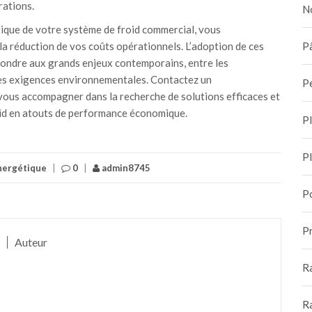
rations.
N
tique de votre système de froid commercial, vous
Pâ
la réduction de vos coûts opérationnels. L’adoption de ces
ondre aux grands enjeux contemporains, entre les
es exigences environnementales. Contactez un
P
ous accompagner dans la recherche de solutions efficaces et
id en atouts de performance économique.
P
P
ergétique
|
0
|
admin8745
P
Pr
Auteur
R
R