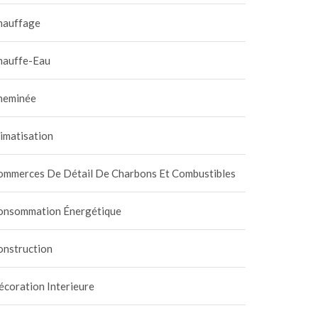
hauffage
hauffe-Eau
heminée
imatisation
ommerces De Détail De Charbons Et Combustibles
onsommation Énergétique
onstruction
coration Interieure