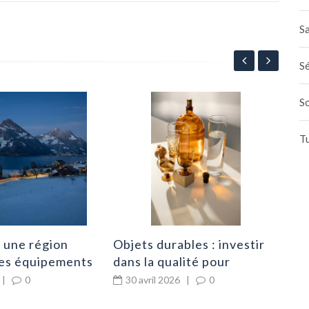
Sa
Sé
S
Iso
pos
T
éco
3
ma
 une région
Objets durables : investir
 les équipements
dans la qualité pour
ables
consommer moins
|
0
30 avril 2026
|
0