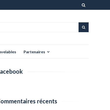
Aller
au
contenu
uvelables
Partenaires
acebook
ommentaires récents