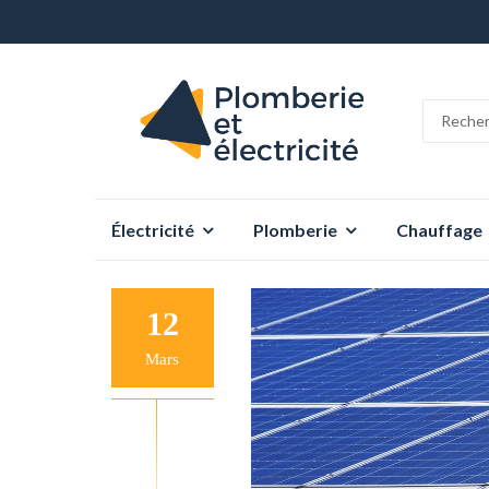
Aller
Électricité
Plomberie
Chauffage
au
contenu
12
Mars