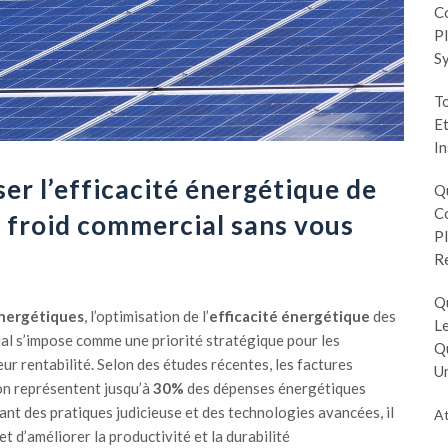
Co
Pl
S
To
Et
In
r l’efficacité énergétique de
Q
Co
 froid commercial sans vous
Pl
R
Q
nergétiques
, l’optimisation de l’
efficacité énergétique
des
Le
al s’impose comme une priorité stratégique pour les
Q
ur rentabilité. Selon des études récentes, les factures
Un
tion représentent jusqu’à
30%
des dépenses énergétiques
ant des pratiques judicieuse et des technologies avancées, il
At
et d’améliorer la productivité et la durabilité