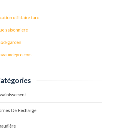
cation utilitaire turo
ue saisonniere
hockgarden
ravauxdepro.com
atégories
ssainissement
ornes De Recharge
haudière