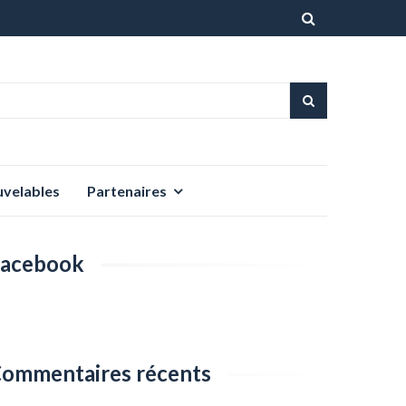
Aller
au
contenu
uvelables
Partenaires
acebook
ommentaires récents