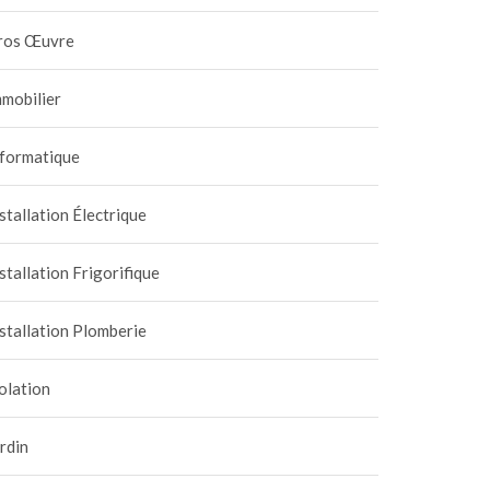
ros Œuvre
mobilier
nformatique
stallation Électrique
stallation Frigorifique
stallation Plomberie
rquoi l’entretien
Choisir sa cheminée : bois
uel par une entreprise
pierre ou métal ?
olation
climatisation est
8 janvier 2025
|
0
25 juillet 2024
|
0
entiel ?
rdin