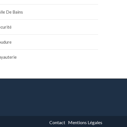
lle De Bains
curité
oudure
uyauterie
Contact
Mentions Légales