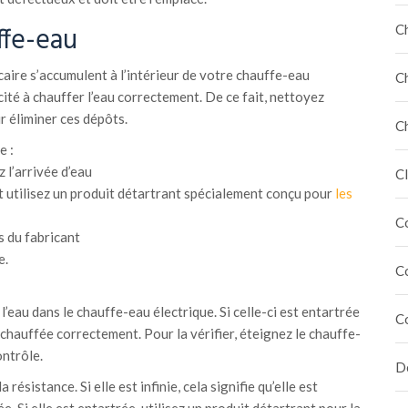
ffe-eau
C
caire s’accumulent à l’intérieur de votre chauffe-eau
C
cité à chauffer l’eau correctement. De ce fait, nettoyez
r éliminer ces dépôts.
C
e :
 l’arrivée d’eau
Cl
t utilisez un produit détartrant spécialement conçu pour
les
C
s du fabricant
e.
C
’eau dans le chauffe-eau électrique. Si celle-ci est entartrée
C
 chauffée correctement. Pour la vérifier, éteignez le chauffe-
ntrôle.
Dé
 résistance. Si elle est infinie, cela signifie qu’elle est