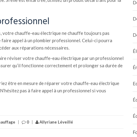
. Si elle est entartrée, utilisez un produit détartrant pour la
D
professionnel
D
s, votre chauffe-eau électrique ne chauffe toujours pas
D
e faire appel à un plombier professionnel. Celui-ci pourra
céder aux réparations nécessaires.
Él
faire réviser votre chauffe-eau électrique par un professionnel
ssurer qu’il fonctionne correctement et prolonger sa durée de
É
riez être en mesure de réparer votre chauffe-eau électrique
E
N’hésitez pas à faire appel à un professionnel si vous
É
É
hauffage
|
0
|
Allyriane Léveillé
F