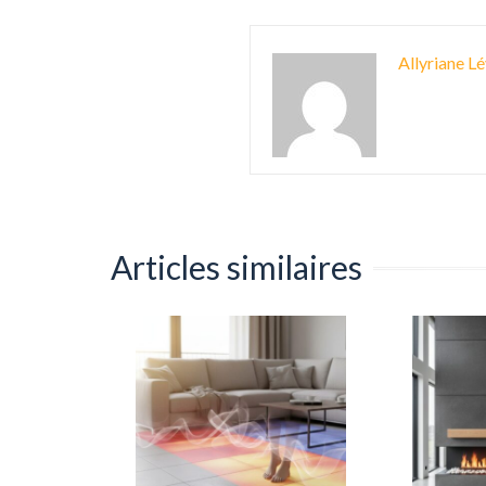
Allyriane Lé
Articles similaires
e : bois,
0