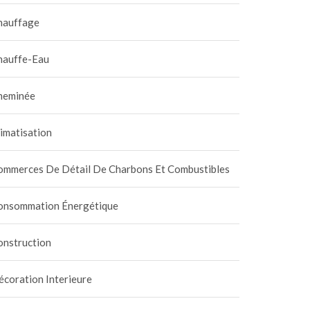
hauffage
hauffe-Eau
heminée
imatisation
ommerces De Détail De Charbons Et Combustibles
onsommation Énergétique
onstruction
coration Interieure