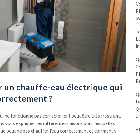
Co
Pl
S
To
Et
In
Q
Co
Pl
R
un chauffe-eau électrique qui
Q
orrectement ?
Le
Q
ui ne fonctionne pas correctement peut être très frustrant.
Un
ons vous expliquer les différentes raisons pour lesquelles
At
que peut ne pas chauffer l’eau correctement et comment y