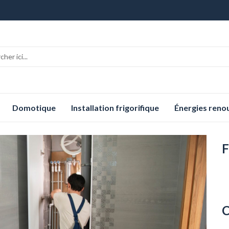
Domotique
Installation frigorifique
Énergies reno
F
C