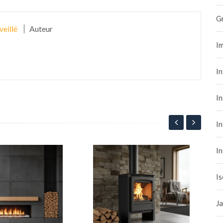
G
veillé
Auteur
Im
I
In
In
In
Pou
ann
Is
de 
2
ess
Ja