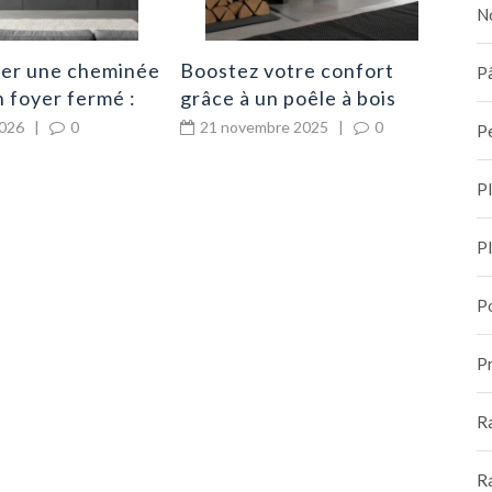
N
er une cheminée
Boostez votre confort
Pâ
 foyer fermé :
grâce à un poêle à bois
performant
2026
|
0
21 novembre 2025
|
0
P
P
P
P
Pr
R
R