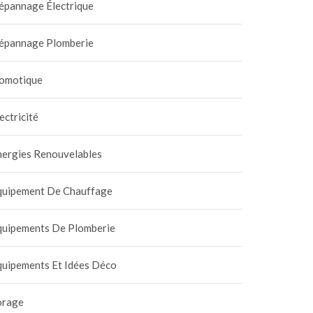
épannage Électrique
épannage Plomberie
omotique
ectricité
nergies Renouvelables
quipement De Chauffage
quipements De Plomberie
quipements Et Idées Déco
orage