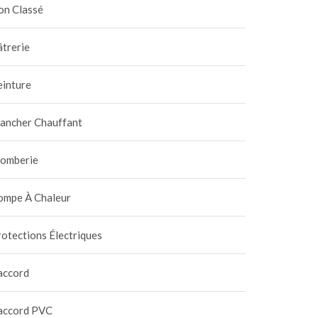
on Classé
trerie
einture
lancher Chauffant
lomberie
ompe À Chaleur
otections Électriques
accord
accord PVC