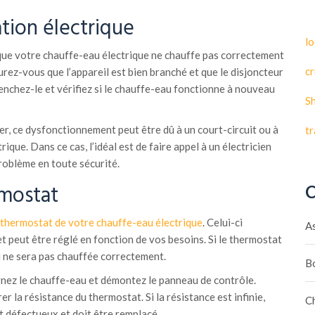
ation électrique
lo
sque votre chauffe-eau électrique ne chauffe pas correctement
cr
urez-vous que l’appareil est bien branché et que le disjoncteur
lenchez-le et vérifiez si le chauffe-eau fonctionne à nouveau
S
ter, ce dysfonctionnement peut être dû à un court-circuit ou à
t
ique. Dans ce cas, l’idéal est de faire appel à un électricien
roblème en toute sécurité.
rmostat
C
e thermostat de votre chauffe-eau électrique
. Celui-ci
A
et peut être réglé en fonction de vos besoins. Si le thermostat
u ne sera pas chauffée correctement.
B
gnez le chauffe-eau et démontez le panneau de contrôle.
r la résistance du thermostat. Si la résistance est infinie,
C
st défectueux et doit être remplacé.