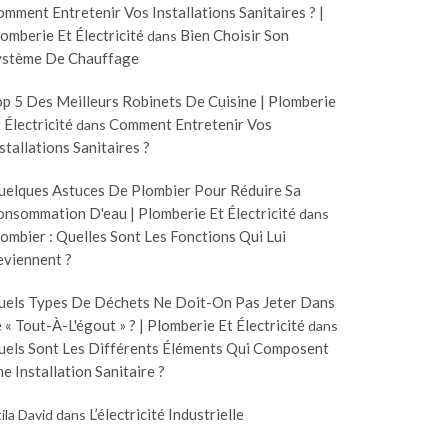
mment Entretenir Vos Installations Sanitaires ? |
omberie Et Électricité
Bien Choisir Son
dans
ystème De Chauffage
p 5 Des Meilleurs Robinets De Cuisine | Plomberie
 Électricité
Comment Entretenir Vos
dans
stallations Sanitaires ?
uelques Astuces De Plombier Pour Réduire Sa
nsommation D'eau | Plomberie Et Électricité
dans
ombier : Quelles Sont Les Fonctions Qui Lui
eviennent ?
uels Types De Déchets Ne Doit-On Pas Jeter Dans
 « Tout-À-L'égout » ? | Plomberie Et Électricité
dans
uels Sont Les Différents Éléments Qui Composent
e Installation Sanitaire ?
L’électricité Industrielle
ila David
dans