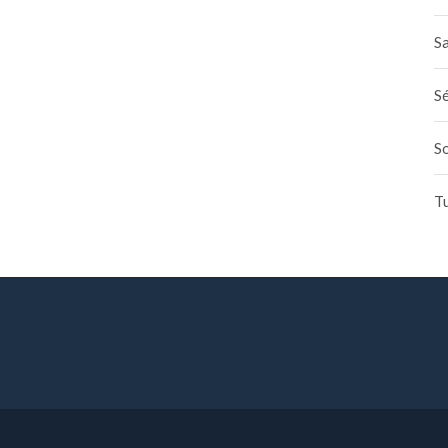
Sa
Sé
S
T