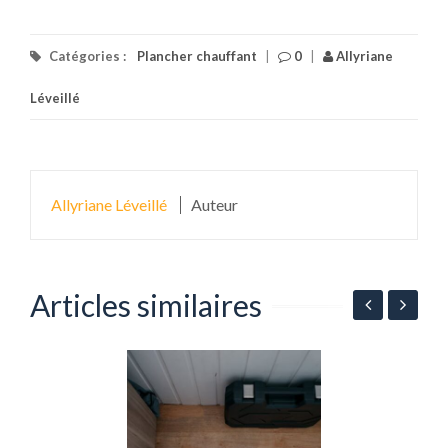
Catégories :
Plancher chauffant
|
0
|
Allyriane
Léveillé
Allyriane Léveillé
Auteur
Articles similaires
L
s