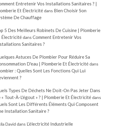
mment Entretenir Vos Installations Sanitaires ? |
omberie Et Électricité
Bien Choisir Son
dans
ystème De Chauffage
p 5 Des Meilleurs Robinets De Cuisine | Plomberie
 Électricité
Comment Entretenir Vos
dans
stallations Sanitaires ?
uelques Astuces De Plombier Pour Réduire Sa
nsommation D'eau | Plomberie Et Électricité
dans
ombier : Quelles Sont Les Fonctions Qui Lui
eviennent ?
uels Types De Déchets Ne Doit-On Pas Jeter Dans
 « Tout-À-L'égout » ? | Plomberie Et Électricité
dans
uels Sont Les Différents Éléments Qui Composent
e Installation Sanitaire ?
L’électricité Industrielle
ila David
dans