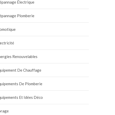
épannage Électrique
épannage Plomberie
omotique
ectricité
nergies Renouvelables
quipement De Chauffage
quipements De Plomberie
quipements Et Idées Déco
orage