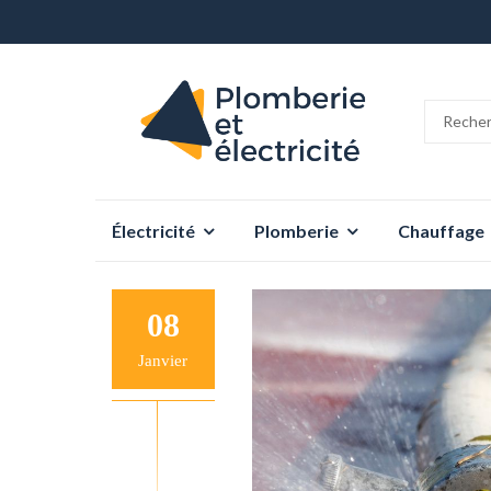
Aller
Électricité
Plomberie
Chauffage
au
contenu
08
Janvier