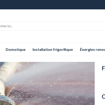
Domotique
Installation frigorifique
Énergies reno
F
C