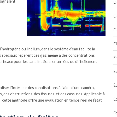
signalent
D
D
D
Él
 l’hydrogène ou l’hélium, dans le système d’eau facilite la
rs spéciaux repèrent ces gaz, même à des concentrations
É
efficace pour les canalisations enterrées ou difficilement
E
É
liser l’intérieur des canalisations à l’aide d’une caméra,
es, des obstructions, des fissures, et des cassures. Applicable à
É
s, cette méthode offre une évaluation en temps réel de l’état
F