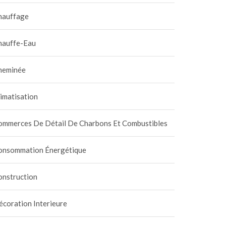
hauffage
hauffe-Eau
heminée
imatisation
ommerces De Détail De Charbons Et Combustibles
onsommation Énergétique
onstruction
coration Interieure