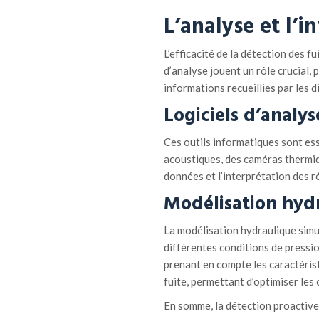
L’a
nalyse et
l’i
n
L’efficacité de la détection des f
d’analyse jouent un rôle crucial, p
informations recueillies par les d
Logiciels d’
a
nalys
Ces outils informatiques sont es
acoustiques, des caméras thermiqu
données et l’interprétation des ré
Modélisation
h
yd
La modélisation hydraulique simu
différentes conditions de pressi
prenant en compte les caractéristi
fuite, permettant d’optimiser les
En somme, la détection proactive 