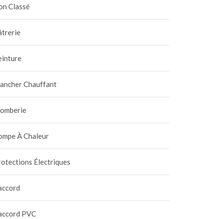
on Classé
trerie
einture
lancher Chauffant
lomberie
ompe À Chaleur
otections Électriques
accord
accord PVC