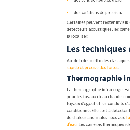
des sons de gouttes d’eau ;
des variations de pression.
Certaines peuvent rester invisible
détecteurs acoustiques, les camér
la localiser.
Les t
echniques
Au-delà des méthodes classiques
rapide et précise des fuites
.
Thermographie
i
n
La thermographie infrarouge est 
pour les tuyaux d’eau chaude, co
tuyaux d’égout et les conduits d’a
conditionné. Elle sert à détecter 
de chaleur anormales liées aux
fu
d’eau
. Les caméras thermiques ide