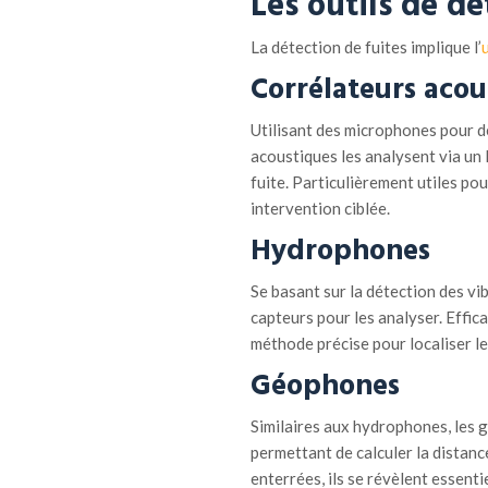
Les o
utils de
d
é
La détection de fuites implique l’
u
Corrélateurs acou
Utilisant des microphones pour dé
acoustiques les analysent via un l
fuite. Particulièrement utiles pou
intervention ciblée.
Hydrophones
Se basant sur la détection des vi
capteurs pour les analyser. Effic
méthode précise pour localiser l
Géophones
Similaires aux hydrophones, les g
permettant de calculer la distance
enterrées, ils se révèlent essenti