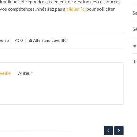
ydrauliques et répondre aux enjeux de gestion des ressources
 vos compétences, n’hésitez pas à
cliquer ici
pour solliciter
Sa
Sé
erie
|
0
|
Allyriane Léveillé
S
T
veillé
Auteur