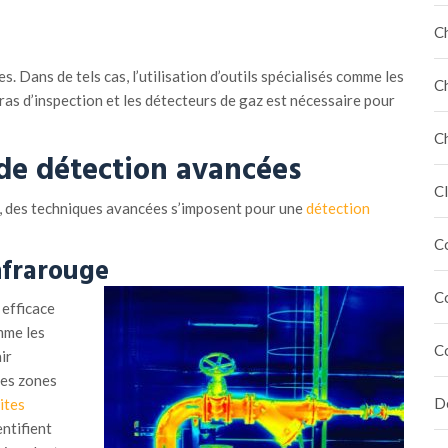
C
s. Dans de tels cas, l’utilisation d’outils spécialisés comme les
C
as d’inspection et les détecteurs de gaz est nécessaire pour
C
 de
d
étection
a
vancées
Cl
, des techniques avancées s’imposent pour une
détection
C
frarouge
C
efficace
mme les
C
ir
les zones
Dé
ites
ntifient