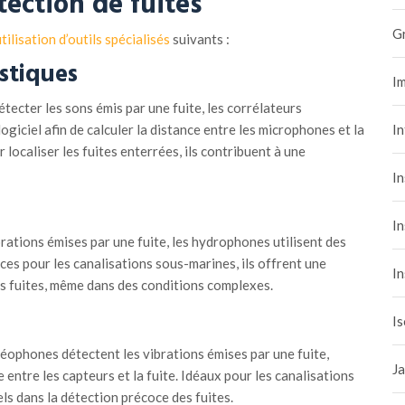
tection de
f
uites
G
tilisation d’outils spécialisés
suivants :
stiques
Im
tecter les sons émis par une fuite, les corrélateurs
ogiciel afin de calculer la distance entre les microphones et la
I
r localiser les fuites enterrées, ils contribuent à une
In
In
brations émises par une fuite, les hydrophones utilisent des
aces pour les canalisations sous-marines, ils offrent une
In
es fuites, même dans des conditions complexes.
Is
éophones détectent les vibrations émises par une fuite,
Ja
 entre les capteurs et la fuite. Idéaux pour les canalisations
els dans la détection précoce des fuites.