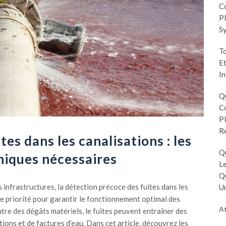
Co
Pl
S
To
Et
In
Q
Co
Pl
R
tes dans les canalisations : les
Q
hniques nécessaires
Le
Q
 infrastructures, la détection précoce des fuites dans les
Un
e priorité pour garantir le fonctionnement optimal des
At
re des dégâts matériels, le fuites peuvent entraîner des
ions et de factures d’eau. Dans cet article, découvrez les