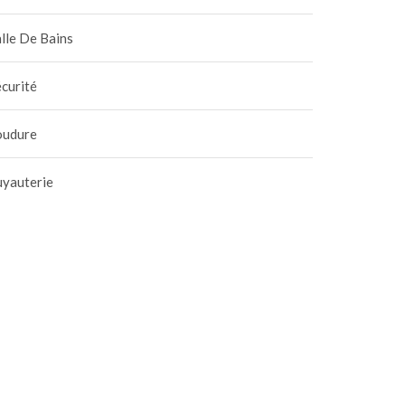
lle De Bains
curité
oudure
uyauterie