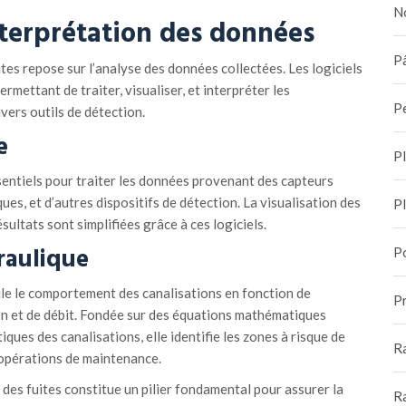
N
terprétation des
d
onnées
Pâ
uites repose sur l’analyse des données collectées. Les logiciels
ermettant de traiter, visualiser, et interpréter les
P
ivers outils de détection.
e
P
sentiels pour traiter les données provenant des capteurs
es, et d’autres dispositifs de détection. La visualisation des
P
sultats sont simplifiées grâce à ces logiciels.
raulique
P
le le comportement des canalisations en fonction de
Pr
on et de débit. Fondée sur des équations mathématiques
ques des canalisations, elle identifie les zones à risque de
R
 opérations de maintenance.
des fuites constitue un pilier fondamental pour assurer la
R