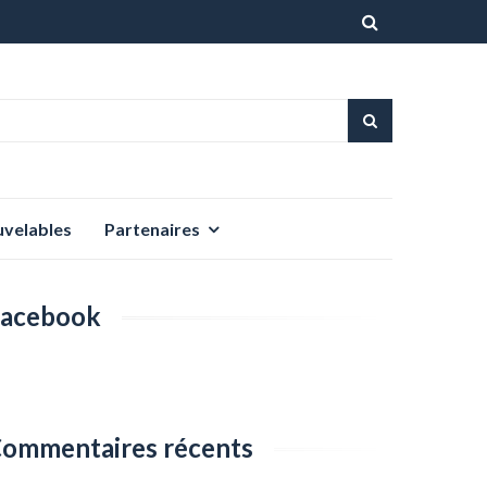
Aller
au
contenu
uvelables
Partenaires
acebook
ommentaires récents