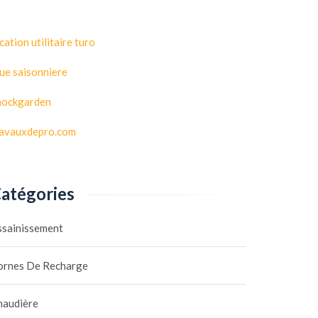
cation utilitaire turo
ue saisonniere
hockgarden
ravauxdepro.com
atégories
ssainissement
ornes De Recharge
haudière