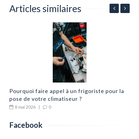
Articles similaires
e
M
c
Pourquoi faire appel à un frigoriste pour la
pose de votre climatiseur ?
8 mai 2026
|
0
Facebook