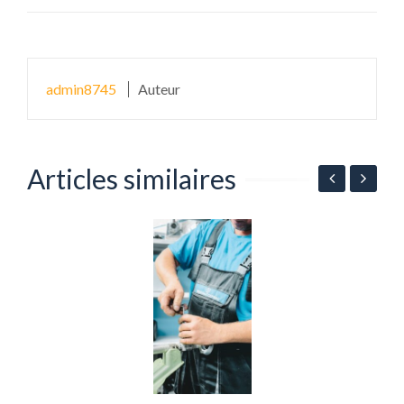
admin8745
Auteur
Articles similaires
C
l