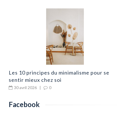
É
p
Les 10 principes du minimalisme pour se
sentir mieux chez soi
30 avril 2026
|
0
Facebook