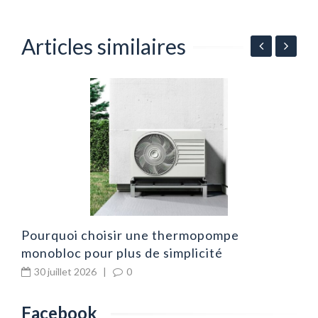
Articles similaires
C
v
Pourquoi choisir une thermopompe
monobloc pour plus de simplicité
30 juillet 2026
|
0
Facebook