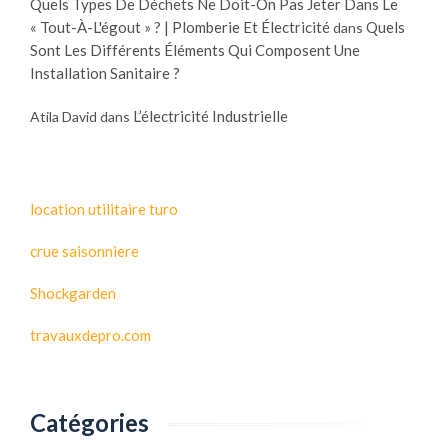
Quels Types De Déchets Ne Doit-On Pas Jeter Dans Le
« Tout-À-L'égout » ? | Plomberie Et Électricité
Quels
dans
Sont Les Différents Éléments Qui Composent Une
Installation Sanitaire ?
L’électricité Industrielle
Atila David
dans
location utilitaire turo
crue saisonniere
Shockgarden
travauxdepro.com
Catégories