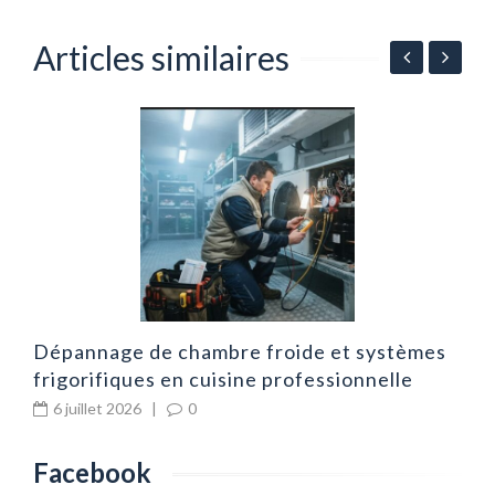
Articles similaires
r
A
d
d
Dépannage de chambre froide et systèmes
frigorifiques en cuisine professionnelle
6 juillet 2026
|
0
Facebook