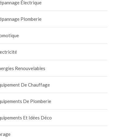
épannage Électrique
épannage Plomberie
omotique
ectricité
nergies Renouvelables
quipement De Chauffage
quipements De Plomberie
quipements Et Idées Déco
orage