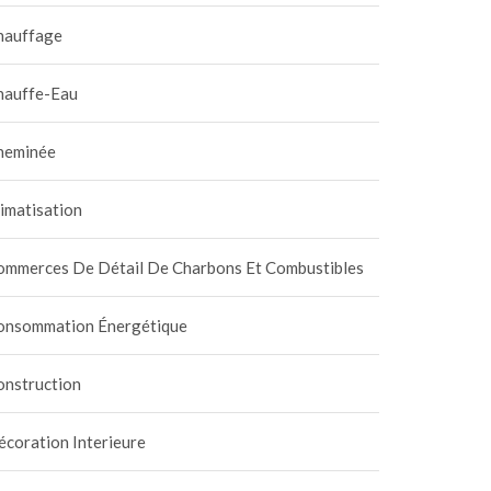
hauffage
hauffe-Eau
heminée
imatisation
ommerces De Détail De Charbons Et Combustibles
onsommation Énergétique
onstruction
coration Interieure