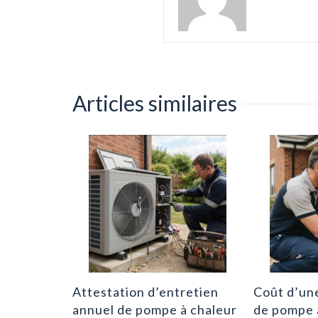
Articles similaires
OP d’une
en 3
0
Attestation d’entretien
Coût d’une
annuel de pompe à chaleur
de pompe 