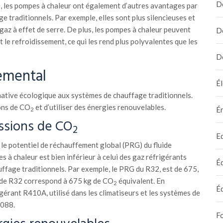
D
é, les pompes à chaleur ont également d’autres avantages par
 traditionnels. Par exemple, elles sont plus silencieuses et
gaz à effet de serre. De plus, les pompes à chaleur peuvent
D
t le refroidissement, ce qui les rend plus polyvalentes que les
D
emental
Él
native écologique aux systèmes de chauffage traditionnels.
ions de CO
et d’utiliser des énergies renouvelables.
É
2
ssions de CO
2
E
, le potentiel de réchauffement global (PRG) du fluide
s à chaleur est bien inférieur à celui des gaz réfrigérants
É
uffage traditionnels. Par exemple, le PRG du R32, est de 675,
kg de R32 correspond à 675 kg de CO
équivalent. En
2
É
érant R410A, utilisé dans les climatiseurs et les systèmes de
 088.
F