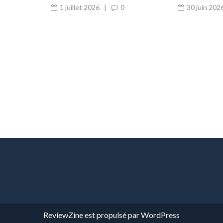
: document indispensable
achat maté
1 juillet 2026
|
0
30 juin 202
ReviewZine
est propulsé par
WordPress