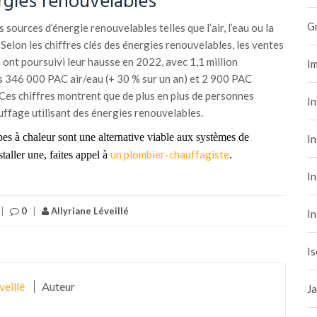
ergies renouvelables
G
 sources d’énergie renouvelables telles que l’air, l’eau ou la
 Selon les chiffres clés des énergies renouvelables, les ventes
 ont poursuivi leur hausse en 2022, avec 1,1 million
Im
ls 346 000 PAC air/eau (+ 30 % sur un an) et 2 900 PAC
 Ces chiffres montrent que de plus en plus de personnes
I
ffage utilisant des énergies renouvelables.
es à chaleur sont une alternative viable aux systèmes de
In
un plombier-chauffagiste
staller
une
, faites appel à
.
In
|
0
|
Allyriane Léveillé
In
Is
veillé
Auteur
Ja