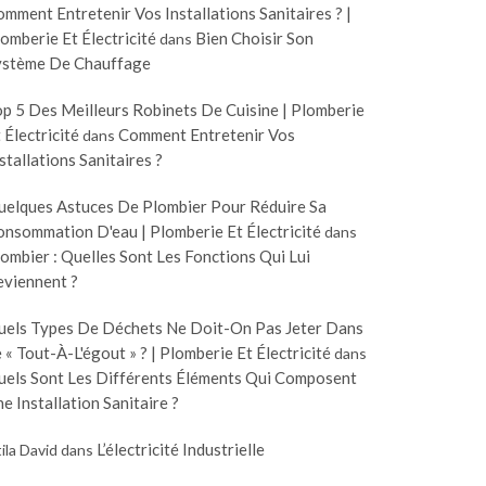
mment Entretenir Vos Installations Sanitaires ? |
omberie Et Électricité
Bien Choisir Son
dans
ystème De Chauffage
p 5 Des Meilleurs Robinets De Cuisine | Plomberie
 Électricité
Comment Entretenir Vos
dans
stallations Sanitaires ?
uelques Astuces De Plombier Pour Réduire Sa
nsommation D'eau | Plomberie Et Électricité
dans
ombier : Quelles Sont Les Fonctions Qui Lui
eviennent ?
uels Types De Déchets Ne Doit-On Pas Jeter Dans
 « Tout-À-L'égout » ? | Plomberie Et Électricité
dans
uels Sont Les Différents Éléments Qui Composent
e Installation Sanitaire ?
L’électricité Industrielle
ila David
dans