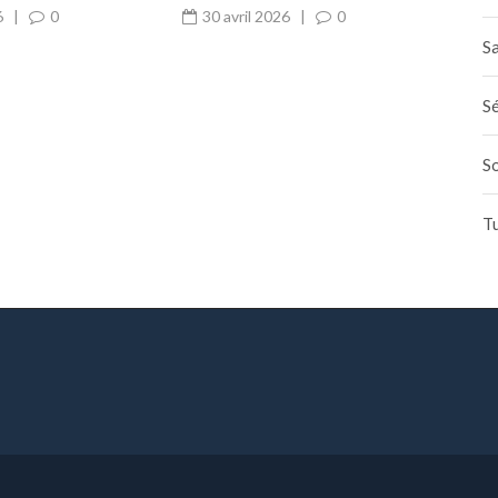
riel
pompe à chaleur
6
|
0
30 avril 2026
|
0
Sa
Sé
S
T