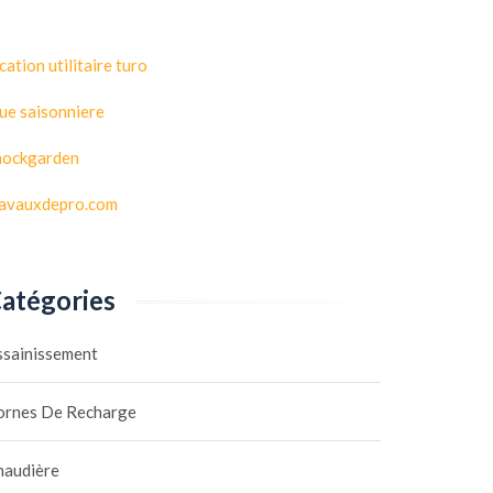
cation utilitaire turo
ue saisonniere
hockgarden
ravauxdepro.com
atégories
ssainissement
ornes De Recharge
haudière