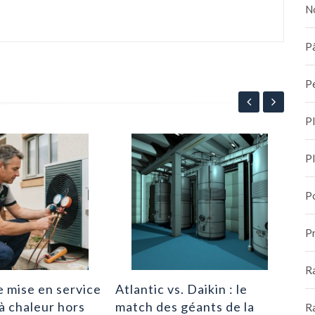
N
Pâ
P
P
Re
P
gaz
cha
2
P
Pr
R
 mise en service
Atlantic vs. Daikin : le
à chaleur hors
match des géants de la
R