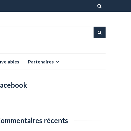
Aller
au
contenu
uvelables
Partenaires
acebook
ommentaires récents