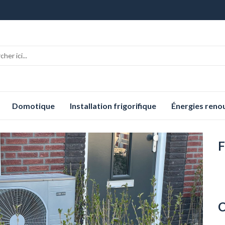
Domotique
Installation frigorifique
Énergies reno
F
C