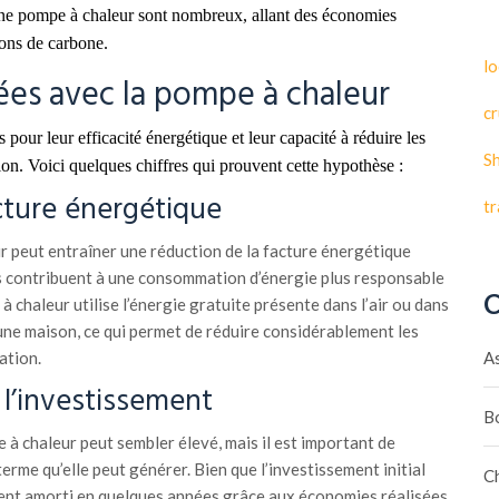
une pompe à chaleur sont nombreux, allant des économies
ions de carbone.
lo
ées avec la pompe à chaleur
cr
our leur efficacité énergétique et leur capacité à réduire les
S
ion. Voici quelques chiffres qui prouvent cette hypothèse :
cture énergétique
t
ur peut entraîner une réduction de la facture énergétique
les contribuent à une consommation d’énergie plus responsable
C
 chaleur utilise l’énergie gratuite présente dans l’air ou dans
 une maison, ce qui permet de réduire considérablement les
ation.
A
l’investissement
B
e à chaleur peut sembler élevé, mais il est important de
erme qu’elle peut générer. Bien que l’investissement initial
C
uvent amorti en quelques années grâce aux économies réalisées