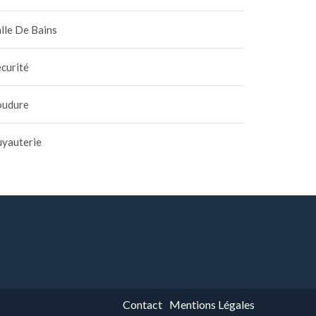
lle De Bains
curité
oudure
uyauterie
Contact
Mentions Légales