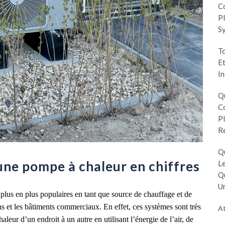
Co
Pl
S
To
Et
In
Q
Co
Pl
R
Q
une pompe à chaleur en chiffres
Le
Q
Un
plus en plus populaires en tant que source de chauffage et de
ns et les bâtiments commerciaux. En effet, ces systèmes sont très
At
haleur d’un endroit à un autre en utilisant l’énergie de l’air, de