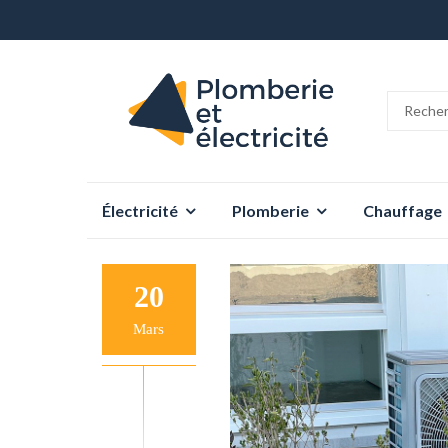
Aller
Électricité
Plomberie
Chauffage
au
contenu
20
Mars