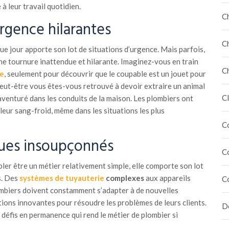
à leur travail quotidien.
C
urgence hilarantes
C
e jour apporte son lot de situations d’urgence. Mais parfois,
ne tournure inattendue et hilarante. Imaginez-vous en train
C
ée
, seulement pour découvrir que le coupable est un jouet pour
peut-être vous êtes-vous retrouvé à devoir extraire un animal
Cl
aventuré dans les conduits de la maison. Les plombiers ont
leur sang-froid, même dans les situations les plus
C
ques insoupçonnés
C
ler être un métier relativement simple, elle comporte son lot
s. Des
systèmes de tuyauterie
complexes
aux appareils
C
ombiers doivent constamment s’adapter à de nouvelles
ions innovantes pour résoudre les problèmes de leurs clients.
Dé
s défis en permanence qui rend le métier de plombier si