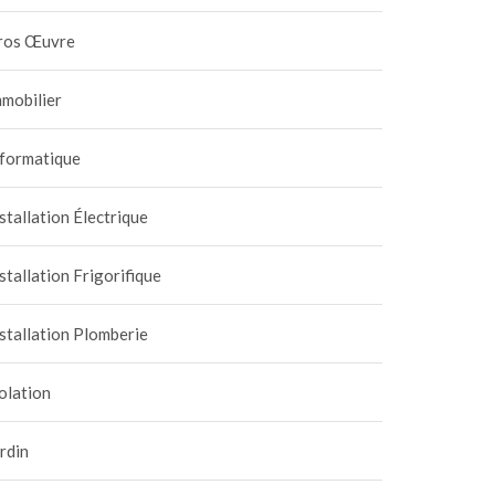
ros Œuvre
mobilier
nformatique
stallation Électrique
stallation Frigorifique
stallation Plomberie
olation
rdin
vaux de plomberie :
Le matériel indispensabl