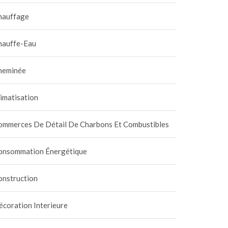
hauffage
hauffe-Eau
heminée
imatisation
ommerces De Détail De Charbons Et Combustibles
onsommation Énergétique
onstruction
coration Interieure