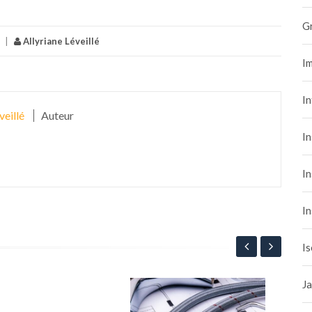
G
|
Allyriane Léveillé
Im
I
veillé
Auteur
In
In
In
Is
Ja
Tra