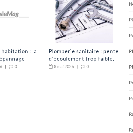
cho
N
cer
8
dur
Pâ
P
habitation : la
Plomberie sanitaire : pente
P
dépannage
d’écoulement trop faible,
couvre-t-elle le
risques de bouchons à
26
|
0
8 mai 2026
|
0
P
ge
répétition
P
Pr
R
R