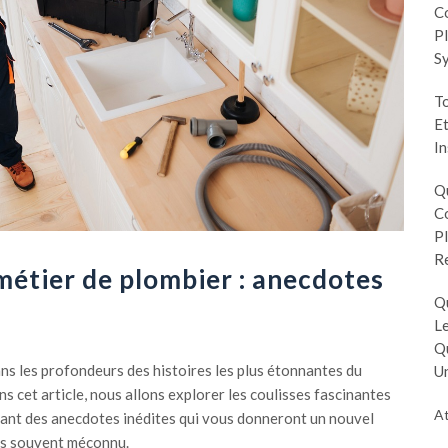
Co
Pl
S
To
Et
In
Q
Co
Pl
R
métier de plombier : anecdotes
Q
Le
Q
ns les profondeurs des histoires les plus étonnantes du
Un
s cet article, nous allons explorer les coulisses fascinantes
At
lant des anecdotes inédites qui vous donneront un nouvel
ais souvent méconnu.