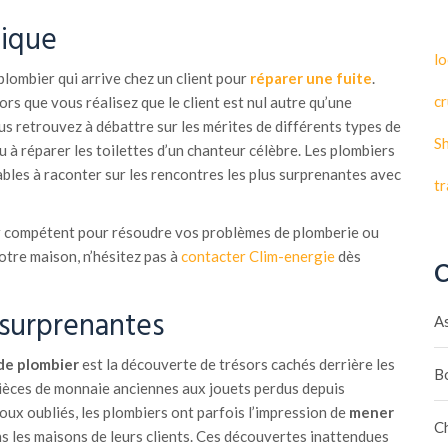
tique
lo
lombier qui arrive chez un client pour
réparer une fuite
.
cr
lors que vous réalisez que le client est nul autre qu’une
us retrouvez à débattre sur les mérites de différents types de
S
 à réparer les toilettes d’un chanteur célèbre. Les plombiers
bles à raconter sur les rencontres les plus surprenantes avec
t
er compétent pour résoudre vos problèmes de plomberie ou
otre maison, n’hésitez pas à
contacter Clim-energie
dès
C
surprenantes
A
de plombier
est la découverte de trésors cachés derrière les
B
pièces de monnaie anciennes aux jouets perdus depuis
oux oubliés, les plombiers ont parfois l’impression de
mener
C
s les maisons de leurs clients. Ces découvertes inattendues