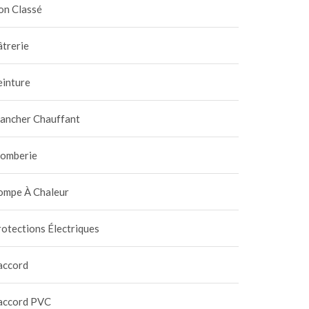
isir une vanne d’arrêt
du plombier pour une
on Classé
tifiée NF pour la
soudure parfaite
 mai 2026
|
0
23 février 2026
|
0
abilité
trerie
einture
lancher Chauffant
lomberie
ompe À Chaleur
otections Électriques
accord
accord PVC