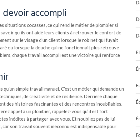
D
u devoir accompli
D
s situations cocasses, ce qui rend le métier de plombier si
e savoir qu’ils ont aidé leurs clients à retrouver le confort de
D
ement sur le visage d’un client lorsque le robinet qui fuyait
aré ou lorsque la douche qui ne fonctionnait plus retrouve
Él
biers, chaque travail accompli est une victoire qui renforce
É
nir
E
us qu’un simple travail manuel. C’est un métier qui demande un
chniques, de créativité et de résilience. Derrière chaque
É
nt des histoires fascinantes et des rencontres inoubliables.
erez appel à un plombier, rappelez-vous qu’il est fort
É
tes inédites à partager avec vous. Et n’oubliez pas de lui
t, car son travail souvent méconnu est indispensable pour
F