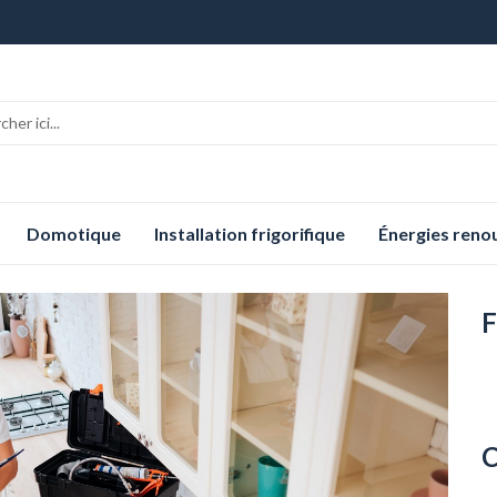
Domotique
Installation frigorifique
Énergies reno
F
C