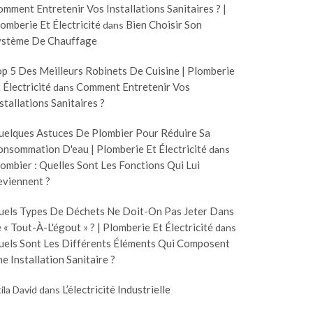
mment Entretenir Vos Installations Sanitaires ? |
omberie Et Électricité
Bien Choisir Son
dans
ystème De Chauffage
p 5 Des Meilleurs Robinets De Cuisine | Plomberie
 Électricité
Comment Entretenir Vos
dans
stallations Sanitaires ?
uelques Astuces De Plombier Pour Réduire Sa
nsommation D'eau | Plomberie Et Électricité
dans
ombier : Quelles Sont Les Fonctions Qui Lui
eviennent ?
uels Types De Déchets Ne Doit-On Pas Jeter Dans
 « Tout-À-L'égout » ? | Plomberie Et Électricité
dans
uels Sont Les Différents Éléments Qui Composent
e Installation Sanitaire ?
L’électricité Industrielle
ila David
dans