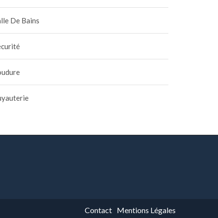
lle De Bains
curité
oudure
uyauterie
Contact
Mentions Légales