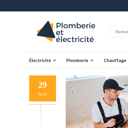
Aller
Électricité
Plomberie
Chauffage
au
contenu
29
Avril