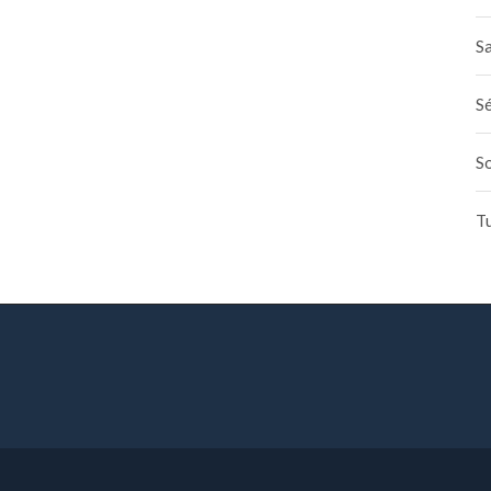
Sa
Sé
S
T