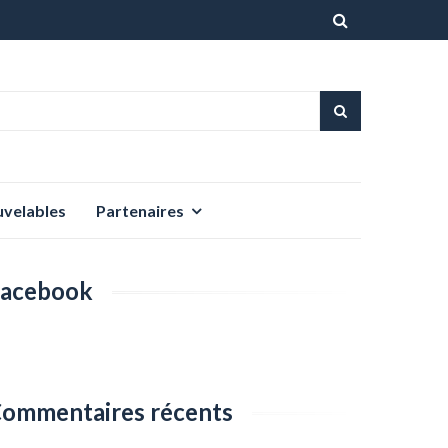
Aller
au
contenu
uvelables
Partenaires
acebook
ommentaires récents