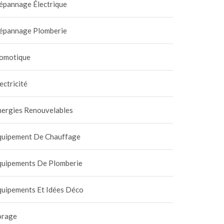
épannage Électrique
épannage Plomberie
omotique
ectricité
nergies Renouvelables
quipement De Chauffage
quipements De Plomberie
quipements Et Idées Déco
orage