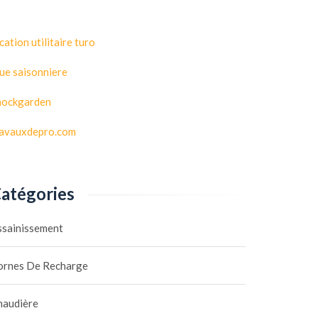
cation utilitaire turo
ue saisonniere
hockgarden
ravauxdepro.com
atégories
ssainissement
ornes De Recharge
haudière