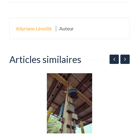
Allyriane Léveillé
Auteur
Articles similaires
ié
A
p