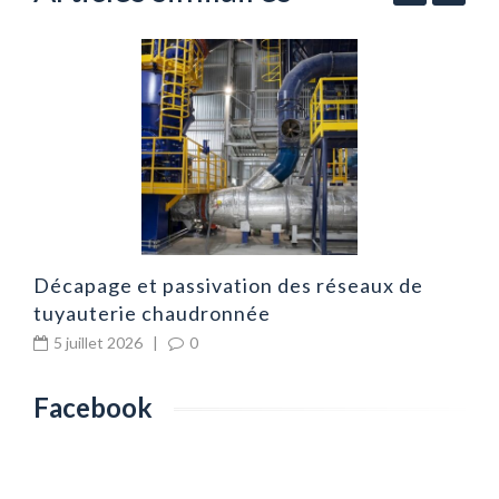
es
L
a
d
Décapage et passivation des réseaux de
tuyauterie chaudronnée
5 juillet 2026
|
0
Facebook