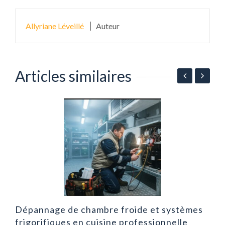
Allyriane Léveillé
Auteur
Articles similaires
r
A
d
d
Dépannage de chambre froide et systèmes
frigorifiques en cuisine professionnelle