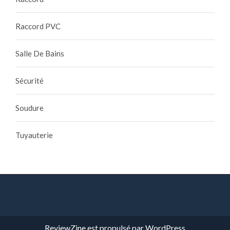
Raccord PVC
Salle De Bains
Sécurité
Soudure
Tuyauterie
ReviewZine
est propulsé par
WordPress