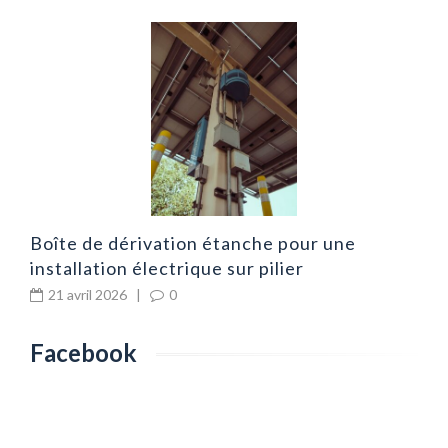
ié
A
p
Boîte de dérivation étanche pour une
installation électrique sur pilier
21 avril 2026
|
0
Facebook