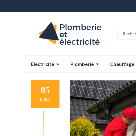
Aller
Électricité
Plomberie
Chauffage
au
contenu
05
Juillet