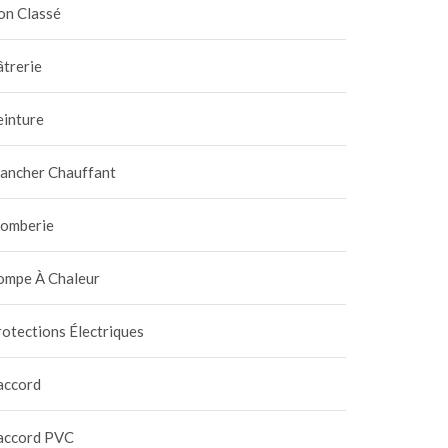
on Classé
trerie
einture
lancher Chauffant
lomberie
ompe À Chaleur
otections Électriques
accord
mplacer une chaudière
Comprendre le COP d’un
accord PVC