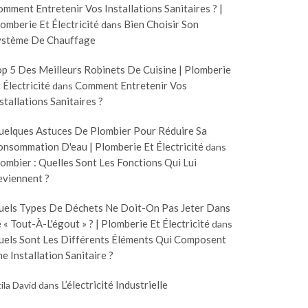
mment Entretenir Vos Installations Sanitaires ? |
omberie Et Électricité
Bien Choisir Son
dans
ystème De Chauffage
p 5 Des Meilleurs Robinets De Cuisine | Plomberie
 Électricité
Comment Entretenir Vos
dans
stallations Sanitaires ?
uelques Astuces De Plombier Pour Réduire Sa
nsommation D'eau | Plomberie Et Électricité
dans
ombier : Quelles Sont Les Fonctions Qui Lui
eviennent ?
uels Types De Déchets Ne Doit-On Pas Jeter Dans
 « Tout-À-L'égout » ? | Plomberie Et Électricité
dans
uels Sont Les Différents Éléments Qui Composent
e Installation Sanitaire ?
L’électricité Industrielle
ila David
dans