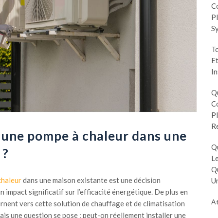
Co
Pl
S
To
Et
In
Q
Co
Pl
R
r une pompe à chaleur dans une
Q
 ?
Le
Q
chaleur
dans une maison existante est une décision
Un
impact significatif sur l’efficacité énergétique. De plus en
At
urnent vers cette solution de chauffage et de climatisation
s une question se pose : peut-on réellement installer une