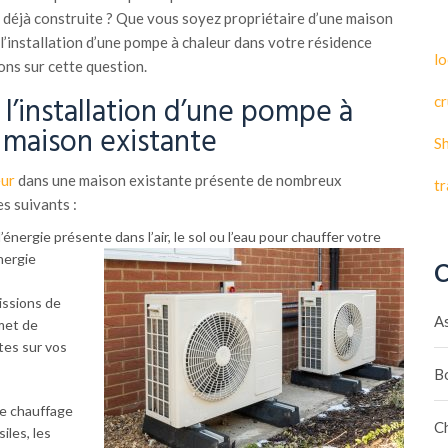
déjà construite ? Que vous soyez propriétaire d’une maison
l’installation d’une pompe à chaleur dans votre résidence
lo
ons sur cette question.
l’installation d’une pompe à
cr
 maison existante
S
eur
dans une maison existante présente de nombreux
t
s suivants :
’énergie présente dans l’air, le sol ou l’eau pour chauffer votre
nergie
C
issions de
A
rmet de
tes sur vos
B
e chauffage
C
iles, les