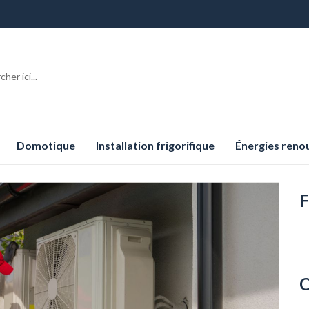
Domotique
Installation frigorifique
Énergies reno
F
C