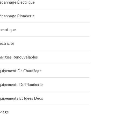
épannage Électrique
épannage Plomberie
omotique
ectricité
nergies Renouvelables
quipement De Chauffage
quipements De Plomberie
quipements Et Idées Déco
orage