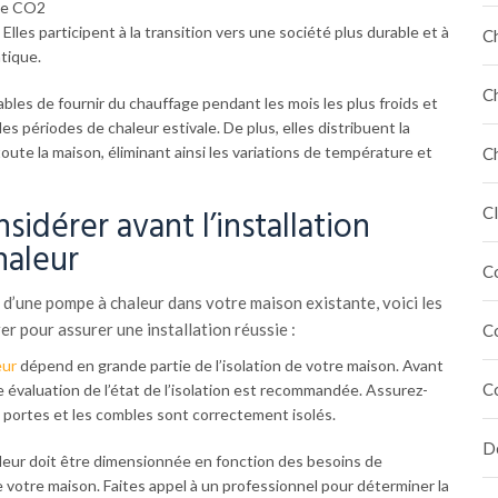
de CO2
 Elles participent à la transition vers une société plus durable et à
C
tique.
C
les de fournir du chauffage pendant les mois les plus froids et
es périodes de chaleur estivale. De plus, elles distribuent la
ute la maison, éliminant ainsi les variations de température et
C
sidérer avant l’installation
Cl
haleur
C
n d’une pompe à chaleur dans votre maison existante, voici les
er pour assurer une installation réussie :
C
eur
dépend en grande partie de l’isolation de votre maison. Avant
C
e évaluation de l’état de l’isolation est recommandée. Assurez-
s portes et les combles sont correctement isolés.
Dé
leur doit être dimensionnée en fonction des besoins de
 votre maison. Faites appel à un professionnel pour déterminer la