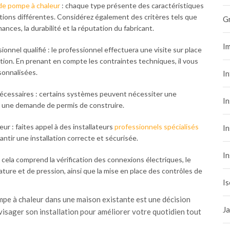
de pompe à chaleur
: chaque type présente des caractéristiques
ations différentes. Considérez également des critères tels que
G
ances, la durabilité et la réputation du fabricant.
Im
onnel qualifié : le professionnel effectuera une visite sur place
allation. En prenant en compte les contraintes techniques, il vous
onnalisées.
I
nécessaires : certains systèmes peuvent nécessiter une
In
u une demande de permis de construire.
eur : faites appel à des installateurs
professionnels spécialisés
In
ntir une installation correcte et sécurisée.
In
: cela comprend la vérification des connexions électriques, le
ure et de pression, ainsi que la mise en place des contrôles de
Is
mpe à chaleur dans une maison existante est une décision
Ja
nvisager son installation pour améliorer votre quotidien tout