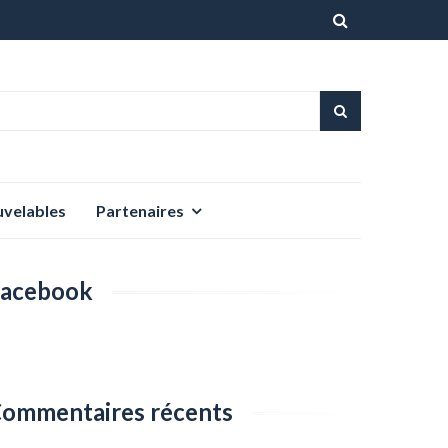
Aller
au
contenu
uvelables
Partenaires
acebook
ommentaires récents