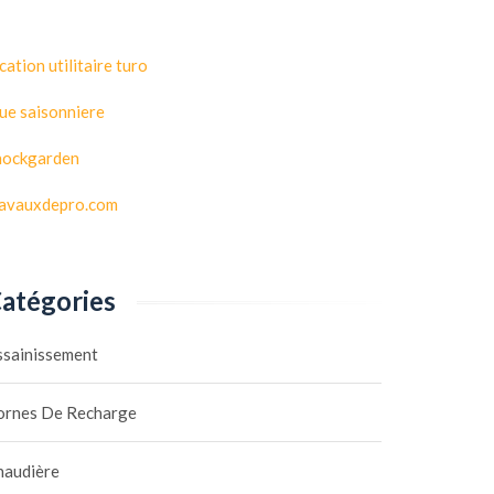
cation utilitaire turo
ue saisonniere
hockgarden
ravauxdepro.com
atégories
ssainissement
ornes De Recharge
haudière