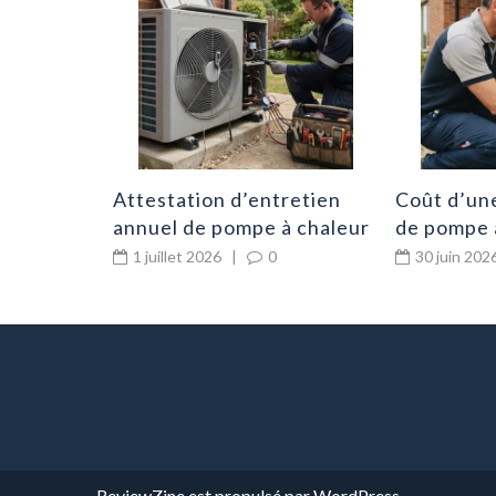
en 3
0
Attestation d’entretien
Coût d’une
annuel de pompe à chaleur
de pompe 
: document indispensable
achat maté
1 juillet 2026
|
0
30 juin 202
ReviewZine
est propulsé par
WordPress