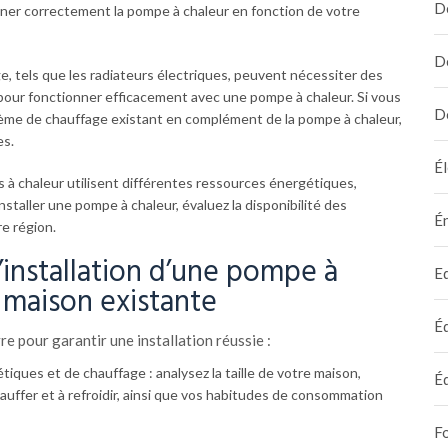
D
ner correctement la pompe à chaleur en fonction de votre
D
, tels que les radiateurs électriques, peuvent nécessiter des
pour fonctionner efficacement avec une pompe à chaleur. Si vous
D
ème de chauffage existant en complément de la pompe à chaleur,
es.
Él
 à chaleur utilisent différentes ressources énergétiques,
’installer une pompe à chaleur, évaluez la disponibilité des
É
e région.
’installation d’une pompe à
E
 maison existante
É
vre pour garantir une installation réussie :
tiques et de chauffage : analysez la taille de votre maison,
É
chauffer et à refroidir, ainsi que vos habitudes de consommation
F