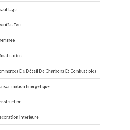
hauffage
hauffe-Eau
heminée
imatisation
ommerces De Détail De Charbons Et Combustibles
onsommation Énergétique
onstruction
coration Interieure