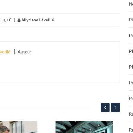
N
Pâ
|
0
|
Allyriane Léveillé
P
P
veillé
Auteur
P
P
Pr
R
Re
R