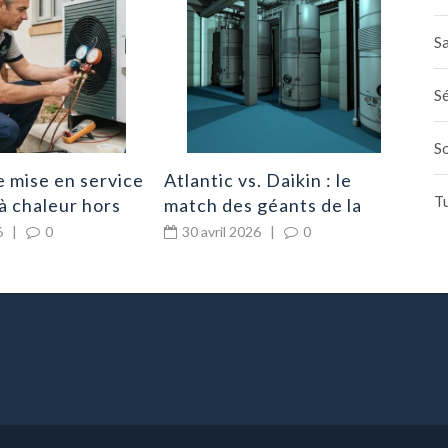
gaz
cha
2
Sa
Sé
S
 mise en service
Atlantic vs. Daikin : le
T
à chaleur hors
match des géants de la
riel
pompe à chaleur
6
|
0
30 avril 2026
|
0