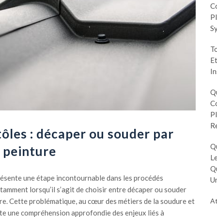
Co
Pl
S
To
Et
In
Q
Co
Pl
R
ôles : décaper ou souder par
Q
a peinture
Le
Q
résente une étape incontournable dans les procédés
Un
tamment lorsqu’il s’agit de choisir entre décaper ou souder
At
ure. Cette problématique, au cœur des métiers de la soudure et
ite une compréhension approfondie des enjeux liés à