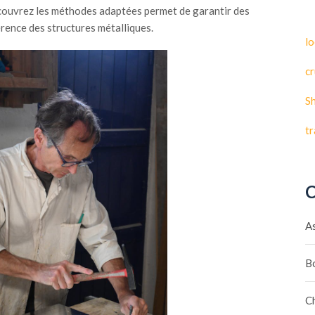
écouvrez les méthodes adaptées permet de garantir des
érence des structures métalliques.
lo
cr
S
t
C
A
B
C