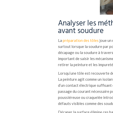
Analyser les mét
avant soudure
La
préparation des tôles
joue un 
surtout lorsque la soudure par p
décapage ou la soudure à travers l
important de saisir les mécanism
retirer la peinture et les impure
Lorsqu’une tôle est recouverte de
La peinture agit comme un isolant
d’un contact électrique suffisant
passage du courant nécessaire pou
poussiéreuse ou craquelée introd
défauts visibles comme des soudu
Décaper la surface élimine ces b