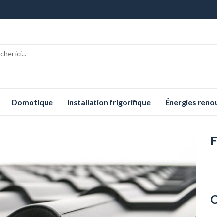
Domotique
Installation frigorifique
Énergies reno
F
C