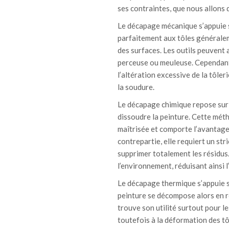
ses contraintes, que nous allons d
Le décapage mécanique s’appuie su
parfaitement aux tôles généralem
des surfaces. Les outils peuvent a
perceuse ou meuleuse. Cependant,
l’altération excessive de la tôle
la soudure.
Le décapage chimique repose sur 
dissoudre la peinture. Cette mét
maîtrisée et comporte l’avantage
contrepartie, elle requiert un st
supprimer totalement les résidus
l’environnement, réduisant ainsi l’
Le décapage thermique s’appuie su
peinture se décompose alors en r
trouve son utilité surtout pour le
toutefois à la déformation des tôl