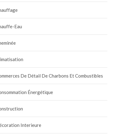
hauffage
hauffe-Eau
heminée
imatisation
ommerces De Détail De Charbons Et Combustibles
onsommation Énergétique
onstruction
coration Interieure