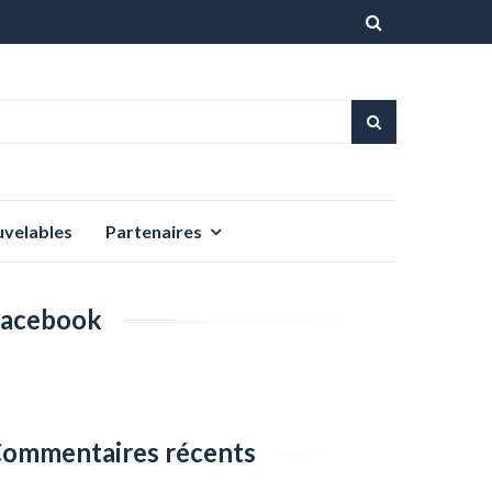
Aller
au
contenu
uvelables
Partenaires
acebook
ommentaires récents