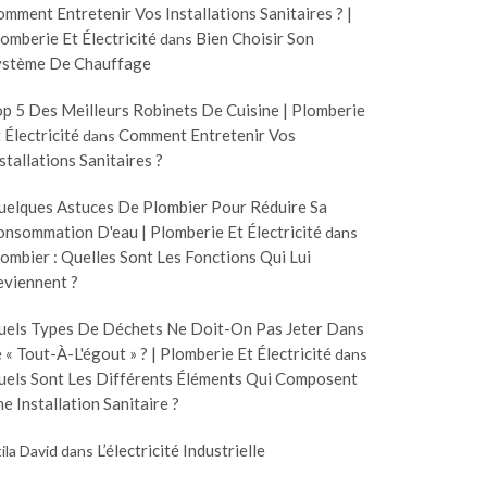
mment Entretenir Vos Installations Sanitaires ? |
omberie Et Électricité
Bien Choisir Son
dans
ystème De Chauffage
p 5 Des Meilleurs Robinets De Cuisine | Plomberie
 Électricité
Comment Entretenir Vos
dans
stallations Sanitaires ?
uelques Astuces De Plombier Pour Réduire Sa
nsommation D'eau | Plomberie Et Électricité
dans
ombier : Quelles Sont Les Fonctions Qui Lui
eviennent ?
uels Types De Déchets Ne Doit-On Pas Jeter Dans
 « Tout-À-L'égout » ? | Plomberie Et Électricité
dans
uels Sont Les Différents Éléments Qui Composent
e Installation Sanitaire ?
L’électricité Industrielle
ila David
dans