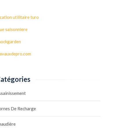
cation utilitaire turo
ue saisonniere
hockgarden
ravauxdepro.com
atégories
ssainissement
ornes De Recharge
haudière