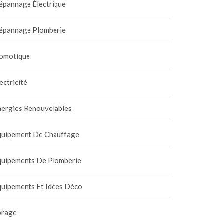
épannage Électrique
épannage Plomberie
omotique
ectricité
nergies Renouvelables
quipement De Chauffage
quipements De Plomberie
quipements Et Idées Déco
orage