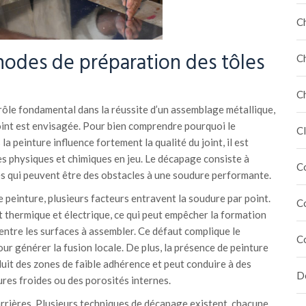
C
hodes de préparation des tôles
C
C
rôle fondamental dans la réussite d’un assemblage métallique,
oint est envisagée. Pour bien comprendre pourquoi le
Cl
a peinture influence fortement la qualité du joint, il est
es physiques et chimiques en jeu. Le décapage consiste à
C
tés qui peuvent être des obstacles à une soudure performante.
 peinture, plusieurs facteurs entravent la soudure par point.
C
 thermique et électrique, ce qui peut empêcher la formation
 entre les surfaces à assembler. Ce défaut complique le
C
r générer la fusion locale. De plus, la présence de peinture
uit des zones de faible adhérence et peut conduire à des
Dé
res froides ou des porosités internes.
arrières. Plusieurs techniques de décapage existent, chacune