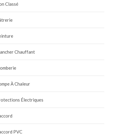
on Classé
trerie
einture
lancher Chauffant
lomberie
ompe À Chaleur
otections Électriques
accord
accord PVC