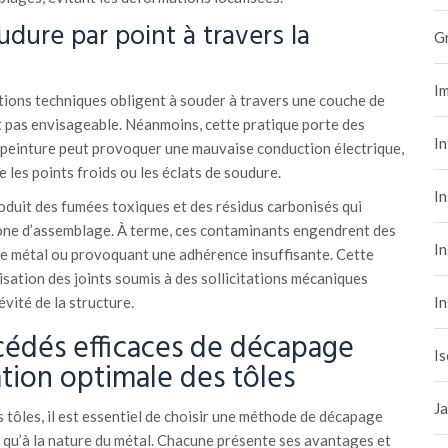
oudure par point à travers la
G
Im
tions techniques obligent à souder à travers une couche de
t pas envisageable. Néanmoins, cette pratique porte des
I
 peinture peut provoquer une mauvaise conduction électrique,
 les points froids ou les éclats de soudure.
In
roduit des fumées toxiques et des résidus carbonisés qui
ne d’assemblage. À terme, ces contaminants engendrent des
In
 le métal ou provoquant une adhérence insuffisante. Cette
isation des joints soumis à des sollicitations mécaniques
In
vité de la structure.
cédés efficaces de décapage
Is
tion optimale des tôles
Ja
 tôles, il est essentiel de choisir une méthode de décapage
 qu’à la nature du métal. Chacune présente ses avantages et