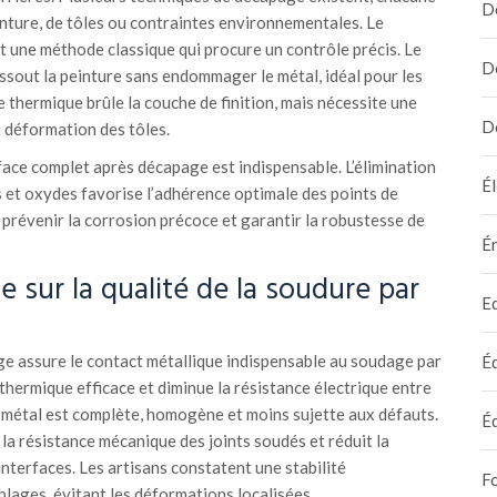
D
inture, de tôles ou contraintes environnementales. Le
une méthode classique qui procure un contrôle précis. Le
D
issout la peinture sans endommager le métal, idéal pour les
e thermique brûle la couche de finition, mais nécessite une
D
a déformation des tôles.
face complet après décapage est indispensable. L’élimination
Él
s et oxydes favorise l’adhérence optimale des points de
 prévenir la corrosion précoce et garantir la robustesse de
É
 sur la qualité de la soudure par
E
age assure le contact métallique indispensable au soudage par
É
 thermique efficace et diminue la résistance électrique entre
u métal est complète, homogène et moins sujette aux défauts.
É
a résistance mécanique des joints soudés et réduit la
nterfaces. Les artisans constatent une stabilité
F
lages, évitant les déformations localisées.