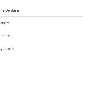
lle De Bains
curité
oudure
uyauterie