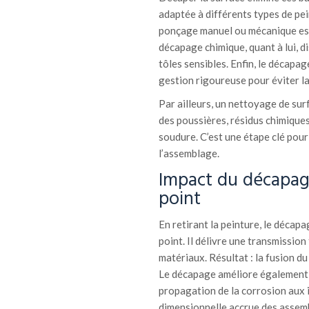
adaptée à différents types de pe
ponçage manuel ou mécanique est 
décapage chimique, quant à lui, d
tôles sensibles. Enfin, le décapag
gestion rigoureuse pour éviter l
Par ailleurs, un nettoyage de sur
des poussières, résidus chimique
soudure. C’est une étape clé pour
l’assemblage.
Impact du décapage
point
En retirant la peinture, le décap
point. Il délivre une transmission
matériaux. Résultat : la fusion d
Le décapage améliore également l
propagation de la corrosion aux i
dimensionnelle accrue des assemb