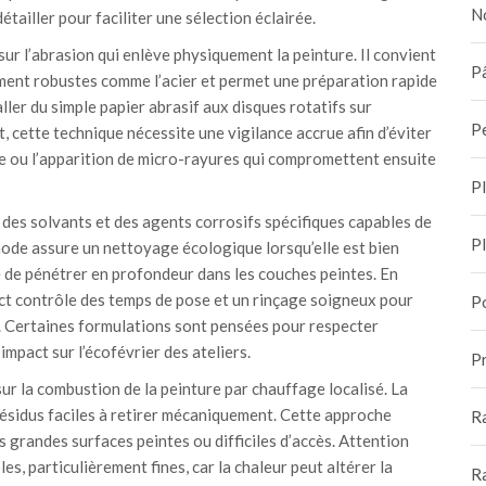
N
étailler pour faciliter une sélection éclairée.
r l’abrasion qui enlève physiquement la peinture. Il convient
Pâ
ent robustes comme l’acier et permet une préparation rapide
ller du simple papier abrasif aux disques rotatifs sur
P
 cette technique nécessite une vigilance accrue afin d’éviter
rie ou l’apparition de micro-rayures qui compromettent ensuite
P
des solvants et des agents corrosifs spécifiques capables de
P
hode assure un nettoyage écologique lorsqu’elle est bien
 de pénétrer en profondeur dans les couches peintes. En
rict contrôle des temps de pose et un rinçage soigneux pour
P
. Certaines formulations sont pensées pour respecter
impact sur l’écofévrier des ateliers.
Pr
r la combustion de la peinture par chauffage localisé. La
ésidus faciles à retirer mécaniquement. Cette approche
R
s grandes surfaces peintes ou difficiles d’accès. Attention
es, particulièrement fines, car la chaleur peut altérer la
R