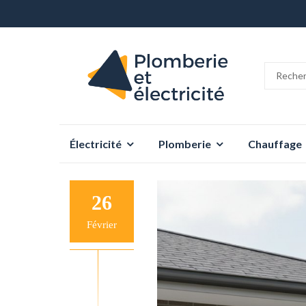
Aller
Électricité
Plomberie
Chauffage
au
contenu
26
Février