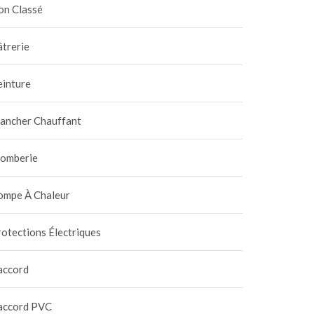
on Classé
trerie
einture
lancher Chauffant
lomberie
ompe À Chaleur
otections Électriques
accord
accord PVC