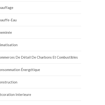
hauffage
hauffe-Eau
heminée
imatisation
ommerces De Détail De Charbons Et Combustibles
onsommation Énergétique
onstruction
coration Interieure