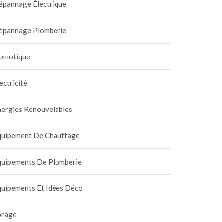
épannage Électrique
épannage Plomberie
omotique
ectricité
nergies Renouvelables
quipement De Chauffage
quipements De Plomberie
quipements Et Idées Déco
orage