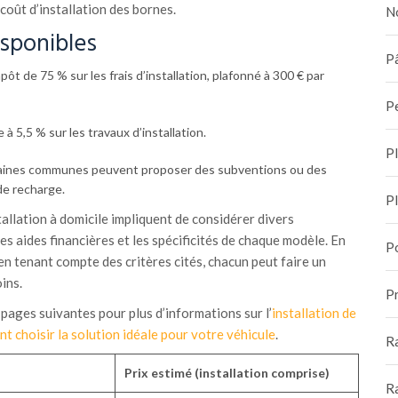
 coût d’installation des bornes.
N
isponibles
Pâ
pôt de 75 % sur les frais d’installation, plafonné à 300 € par
P
 5,5 % sur les travaux d’installation.
P
ines communes peuvent proposer des subventions ou des
de recharge.
P
tallation à domicile impliquent de considérer divers
es aides financières et les spécificités de chaque modèle. En
P
 en tenant compte des critères cités, chacun peut faire un
ins.
Pr
s pages suivantes pour plus d’informations sur l’
installation de
 choisir la solution idéale pour votre véhicule
.
R
Prix estimé (installation comprise)
R