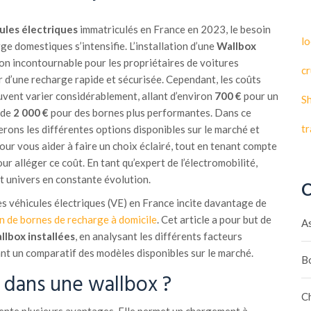
ules électriques
immatriculés en France en 2023, le besoin
lo
ge domestiques s’intensifie. L’installation d’une
Wallbox
n incontournable pour les propriétaires de voitures
cr
r d’une recharge rapide et sécurisée. Cependant, les coûts
uvent varier considérablement, allant d’environ
700 €
pour un
S
 de
2 000 €
pour des bornes plus performantes. Dans ce
t
rons les différentes options disponibles sur le marché et
pour vous aider à faire un choix éclairé, tout en tenant compte
ur alléger ce coût. En tant qu’expert de l’électromobilité,
t univers en constante évolution.
C
s véhicules électriques (VE) en France incite davantage de
ion de bornes de recharge à domicile
. Cet article a pour but de
A
llbox installées
, en analysant les différents facteurs
ant un comparatif des modèles disponibles sur le marché.
B
r dans une wallbox ?
C