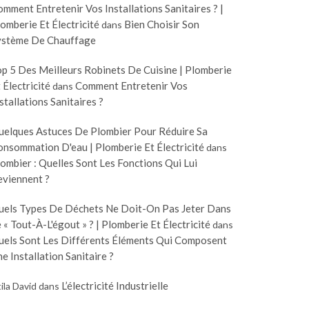
mment Entretenir Vos Installations Sanitaires ? |
omberie Et Électricité
Bien Choisir Son
dans
ystème De Chauffage
p 5 Des Meilleurs Robinets De Cuisine | Plomberie
 Électricité
Comment Entretenir Vos
dans
stallations Sanitaires ?
uelques Astuces De Plombier Pour Réduire Sa
nsommation D'eau | Plomberie Et Électricité
dans
ombier : Quelles Sont Les Fonctions Qui Lui
eviennent ?
uels Types De Déchets Ne Doit-On Pas Jeter Dans
 « Tout-À-L'égout » ? | Plomberie Et Électricité
dans
uels Sont Les Différents Éléments Qui Composent
e Installation Sanitaire ?
L’électricité Industrielle
ila David
dans