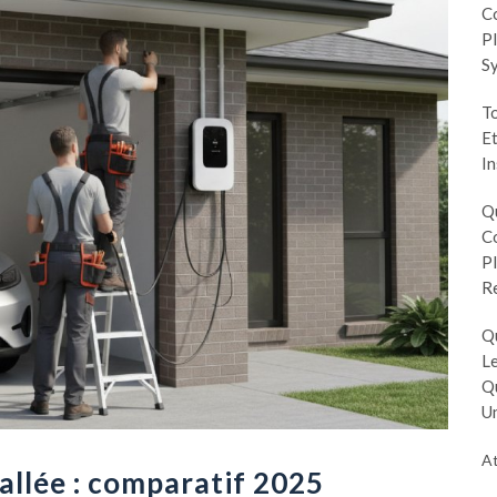
Co
Pl
S
To
Et
In
Q
Co
Pl
R
Q
Le
Q
Un
At
allée : comparatif 2025