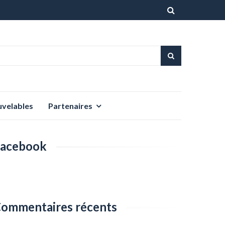
Aller
au
contenu
uvelables
Partenaires
acebook
ommentaires récents