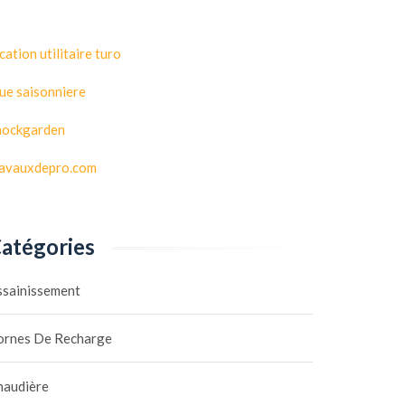
cation utilitaire turo
ue saisonniere
hockgarden
ravauxdepro.com
atégories
ssainissement
ornes De Recharge
haudière