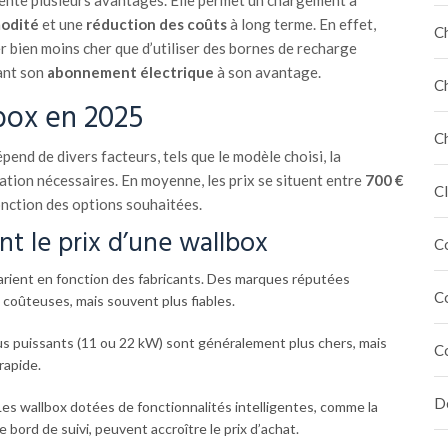
ente plusieurs avantages. Elle permet un chargement à
odité
et une
réduction des coûts
à long terme. En effet,
C
r bien moins cher que d’utiliser des bornes de recharge
ant son
abonnement électrique
à son avantage.
C
lbox en 2025
C
pend de divers facteurs, tels que le modèle choisi, la
lation nécessaires. En moyenne, les prix se situent entre
700 €
Cl
onction des options souhaitées.
nt le prix d’une wallbox
C
arient en fonction des fabricants. Des marques réputées
C
coûteuses, mais souvent plus fiables.
us puissants (11 ou 22 kW) sont généralement plus chers, mais
C
rapide.
Dé
es wallbox dotées de fonctionnalités intelligentes, comme la
 bord de suivi, peuvent accroître le prix d’achat.