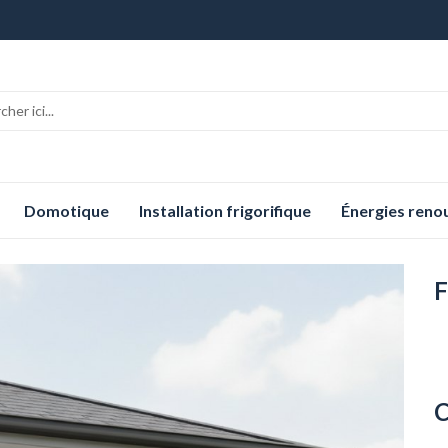
Domotique
Installation frigorifique
Énergies reno
F
C