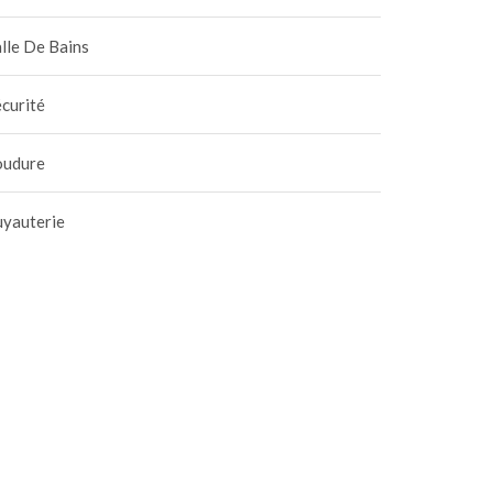
lle De Bains
curité
oudure
uyauterie