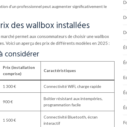
D
ntion d’un professionnel peut augmenter significativement le
D
ix des wallbox installées
D
le marché permet aux consommateurs de choisir une wallbox
es. Voici un aperçu des prix de différents modèles en 2025 :
Él
à considérer
É
Prix (installation
Caractéristiques
comprise)
E
1 300 €
Connectivité WiFi, charge rapide
É
Boîtier résistant aux intempéries,
900 €
programmation facile
É
Connectivité Bluetooth, écran
1 500 €
F
interactif