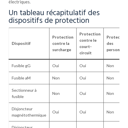
électriques.
Un tableau récapitulatif des
dispositifs de protection
Protection
Protection
Protection
contre le
Dispositif
contre la
des
court-
surcharge
personnes
circuit
Fusible gG
Oui
Oui
Non
Fusible aM
Non
Oui
Non
Sectionneur à
Non
Oui
Non
fusible
Disjoncteur
Oui
Oui
Non
magnétothermique
Disjoncteur