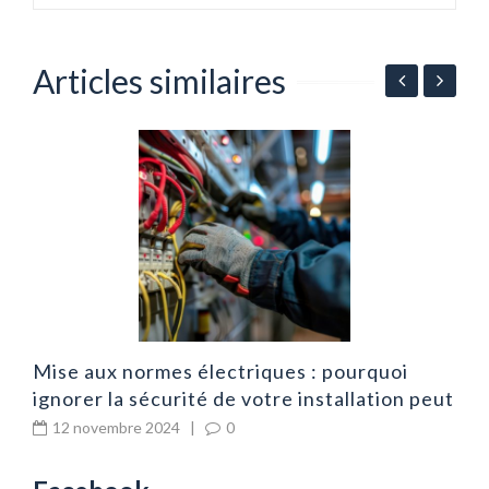
Articles similaires
D
s
é
Mise aux normes électriques : pourquoi
ignorer la sécurité de votre installation peut
coûter bien plus cher que vous ne le
12 novembre 2024
|
0
pensez ?