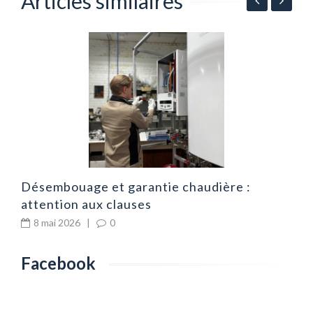
Articles similaires
me
S
à
Désembouage et garantie chaudière :
attention aux clauses
8 mai 2026
|
0
Facebook