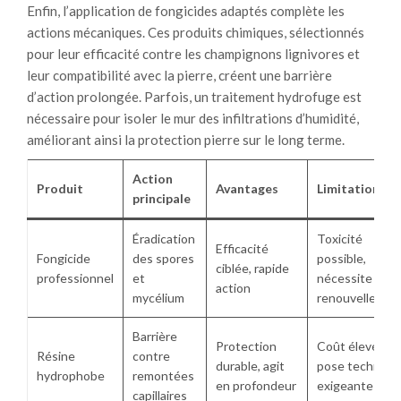
Enfin, l’application de fongicides adaptés complète les
actions mécaniques. Ces produits chimiques, sélectionnés
pour leur efficacité contre les champignons lignivores et
leur compatibilité avec la pierre, créent une barrière
d’action prolongée. Parfois, un traitement hydrofuge est
nécessaire pour isoler le mur des infiltrations d’humidité,
améliorant ainsi la protection pierre sur le long terme.
Action
Produit
Avantages
Limitations
principale
Éradication
Toxicité
Efficacité
Fongicide
des spores
possible,
ciblée, rapide
professionnel
et
nécessite un
action
mycélium
renouvellemen
Barrière
Protection
Coût élevé,
Résine
contre
durable, agit
pose techniqu
hydrophobe
remontées
en profondeur
exigeante
capillaires