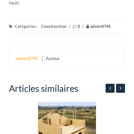
faut).
Catégories :
Construction
|
0
|
admin8745
admin8745
Auteur
Articles similaires
A
g