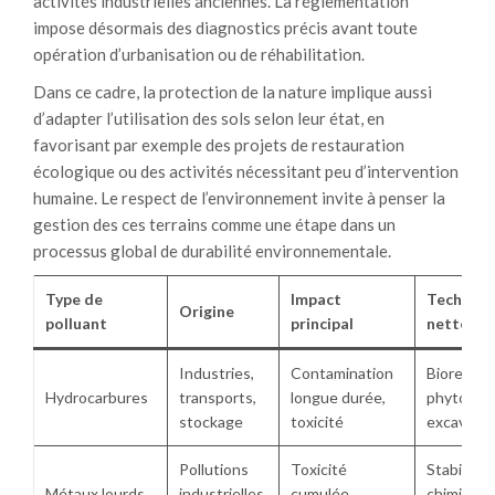
activités industrielles anciennes. La réglementation
impose désormais des diagnostics précis avant toute
opération d’urbanisation ou de réhabilitation.
Dans ce cadre, la protection de la nature implique aussi
d’adapter l’utilisation des sols selon leur état, en
favorisant par exemple des projets de restauration
écologique ou des activités nécessitant peu d’intervention
humaine. Le respect de l’environnement invite à penser la
gestion des ces terrains comme une étape dans un
processus global de durabilité environnementale.
Type de
Impact
Techniqu
Origine
polluant
principal
nettoya
Industries,
Contamination
Bioremédi
Hydrocarbures
transports,
longue durée,
phytoremé
stockage
toxicité
excavatio
Pollutions
Toxicité
Stabilisat
Métaux lourds
industrielles,
cumulée,
chimique,