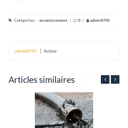
Catégories :
assainissement
|
0
|
admin8745
admin8745
Auteur
Articles similaires
C