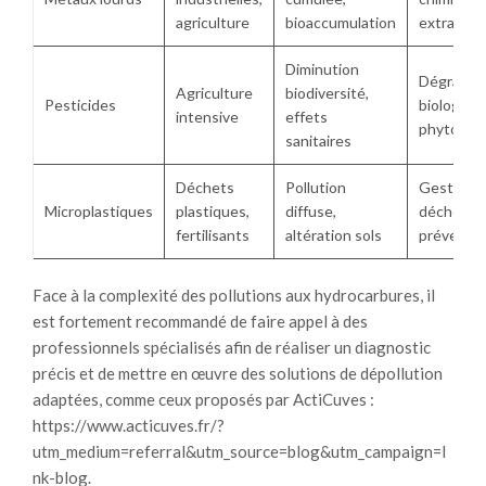
agriculture
bioaccumulation
extractio
Diminution
Dégradat
Agriculture
biodiversité,
Pesticides
biologique
intensive
effets
phytorem
sanitaires
Déchets
Pollution
Gestion 
Microplastiques
plastiques,
diffuse,
déchets,
fertilisants
altération sols
préventi
Face à la complexité des pollutions aux hydrocarbures, il
est fortement recommandé de faire appel à des
professionnels spécialisés afin de réaliser un diagnostic
précis et de mettre en œuvre des solutions de dépollution
adaptées, comme ceux proposés par ActiCuves :
https://www.acticuves.fr/?
utm_medium=referral&utm_source=blog&utm_campaign=l
nk-blog.