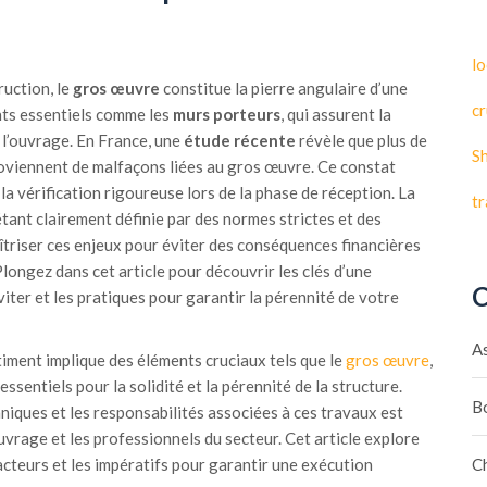
lo
ruction, le
gros œuvre
constitue la pierre angulaire d’une
cr
nts essentiels comme les
murs porteurs
, qui assurent la
l’ouvrage. En France, une
étude récente
révèle que plus de
S
oviennent de malfaçons liées au gros œuvre. Ce constat
la vérification rigoureuse lors de la phase de réception. La
t
tant clairement définie par des normes strictes et des
aîtriser ces enjeux pour éviter des conséquences financières
Plongez dans cet article pour découvrir les clés d’une
C
viter et les pratiques pour garantir la pérennité de votre
A
iment implique des éléments cruciaux tels que le
gros œuvre
,
 essentiels pour la solidité et la pérennité de la structure.
B
iques et les responsabilités associées à ces travaux est
vrage et les professionnels du secteur. Cet article explore
C
 acteurs et les impératifs pour garantir une exécution