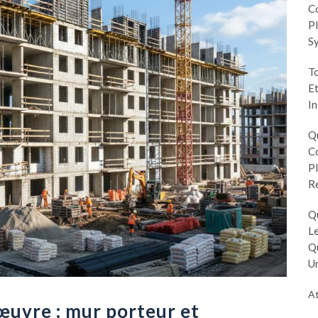
Co
Pl
S
To
Et
In
Q
Co
Pl
R
Q
Le
Q
Un
At
œuvre : mur porteur et