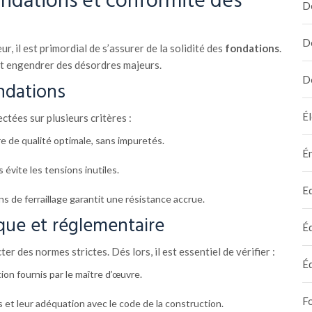
ondations et conformité des
D
D
, il est primordial de s’assurer de la solidité des
fondations
.
ut engendrer des désordres majeurs.
D
ondations
Él
ctées sur plusieurs critères :
re de qualité optimale, sans impuretés.
É
 évite les tensions inutiles.
E
ns de ferraillage garantit une résistance accrue.
que et réglementaire
É
r des normes strictes. Dés lors, il est essentiel de vérifier :
É
ion fournis par le maître d’œuvre.
F
s et leur adéquation avec le code de la construction.