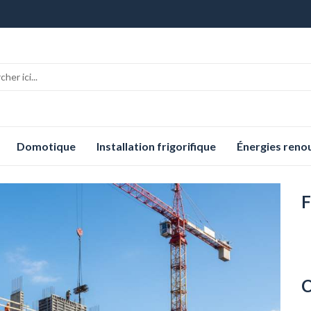
Domotique
Installation frigorifique
Énergies reno
F
C