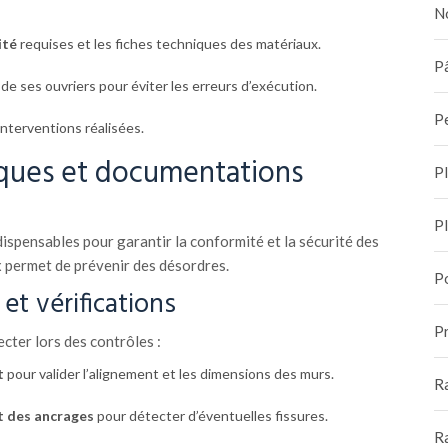
N
ité
requises et les fiches techniques des matériaux.
Pâ
de ses ouvriers pour éviter les erreurs d’exécution.
P
interventions réalisées.
iques et documentations
P
P
ispensables pour garantir la conformité et la sécurité des
x permet de prévenir des désordres.
P
et vérifications
Pr
cter lors des contrôles :
t
pour valider l’alignement et les dimensions des murs.
R
t des ancrages
pour détecter d’éventuelles fissures.
R