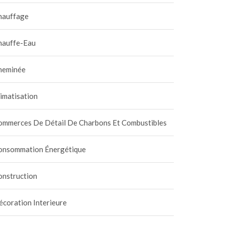
hauffage
hauffe-Eau
heminée
imatisation
ommerces De Détail De Charbons Et Combustibles
onsommation Énergétique
onstruction
coration Interieure