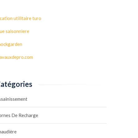
cation utilitaire turo
ue saisonniere
hockgarden
ravauxdepro.com
atégories
ssainissement
ornes De Recharge
haudière