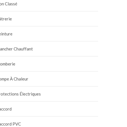
on Classé
trerie
einture
lancher Chauffant
lomberie
ompe À Chaleur
otections Électriques
accord
accord PVC