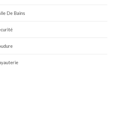
lle De Bains
curité
oudure
uyauterie