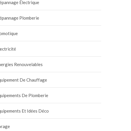
épannage Électrique
épannage Plomberie
omotique
ectricité
nergies Renouvelables
quipement De Chauffage
quipements De Plomberie
quipements Et Idées Déco
orage