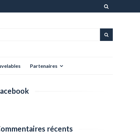
Aller
au
contenu
uvelables
Partenaires
acebook
ommentaires récents