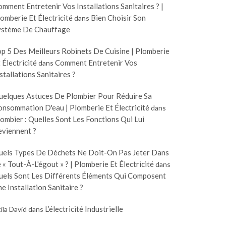
mment Entretenir Vos Installations Sanitaires ? |
omberie Et Électricité
Bien Choisir Son
dans
ystème De Chauffage
p 5 Des Meilleurs Robinets De Cuisine | Plomberie
 Électricité
Comment Entretenir Vos
dans
stallations Sanitaires ?
uelques Astuces De Plombier Pour Réduire Sa
nsommation D'eau | Plomberie Et Électricité
dans
ombier : Quelles Sont Les Fonctions Qui Lui
eviennent ?
uels Types De Déchets Ne Doit-On Pas Jeter Dans
 « Tout-À-L'égout » ? | Plomberie Et Électricité
dans
uels Sont Les Différents Éléments Qui Composent
e Installation Sanitaire ?
L’électricité Industrielle
ila David
dans