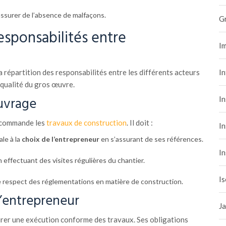
assurer de l’absence de malfaçons.
G
esponsabilités entre
Im
I
a répartition des responsabilités entre les différents acteurs
 qualité du gros œuvre.
uvrage
In
i commande les
travaux de construction
. Il doit :
In
le à la
choix de l’entrepreneur
en s’assurant de ses références.
In
n effectuant des visites régulières du chantier.
Is
 respect des réglementations en matière de construction.
l’entrepreneur
Ja
surer une exécution conforme des travaux. Ses obligations