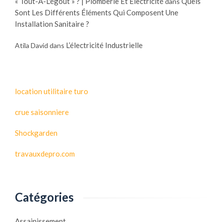
« Tout-À-L'égout » ? | Plomberie Et Électricité
Quels
dans
Sont Les Différents Éléments Qui Composent Une
Installation Sanitaire ?
L’électricité Industrielle
Atila David
dans
location utilitaire turo
crue saisonniere
Shockgarden
travauxdepro.com
Catégories
Assainissement