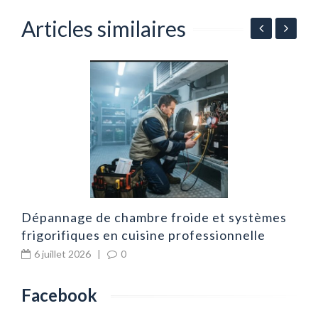
Articles similaires
r
A
d
d
Dépannage de chambre froide et systèmes
frigorifiques en cuisine professionnelle
6 juillet 2026
|
0
Facebook