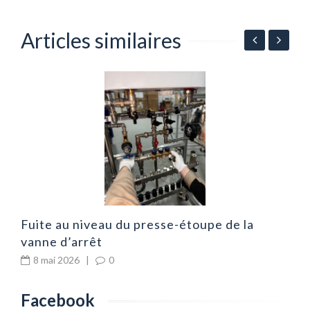
Articles similaires
C
d
Fuite au niveau du presse-étoupe de la
vanne d’arrêt
8 mai 2026
|
0
Facebook