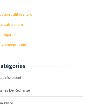
cation utilitaire turo
ue saisonniere
hockgarden
ravauxdepro.com
atégories
ssainissement
ornes De Recharge
haudière