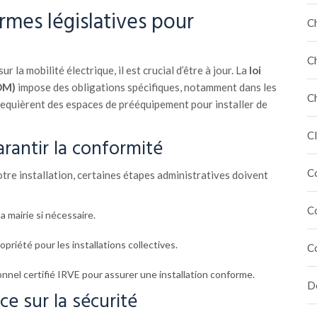
mes législatives pour
C
C
ur la mobilité électrique, il est crucial d’être à jour. La
loi
OM)
impose des obligations spécifiques, notamment dans les
C
requièrent des espaces de prééquipement pour installer de
Cl
rantir la conformité
C
tre installation, certaines étapes administratives doivent
C
 mairie si nécessaire.
priété pour les installations collectives.
C
nnel certifié IRVE pour assurer une installation conforme.
Dé
ce sur la sécurité