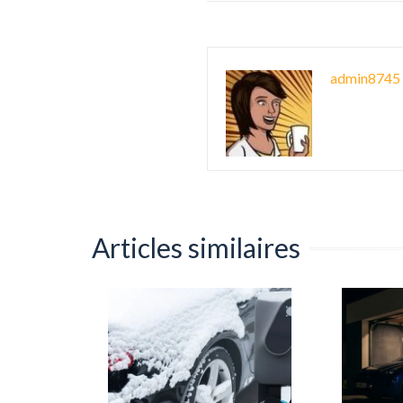
admin8745
Articles similaires
eurs lors
e : ne
0