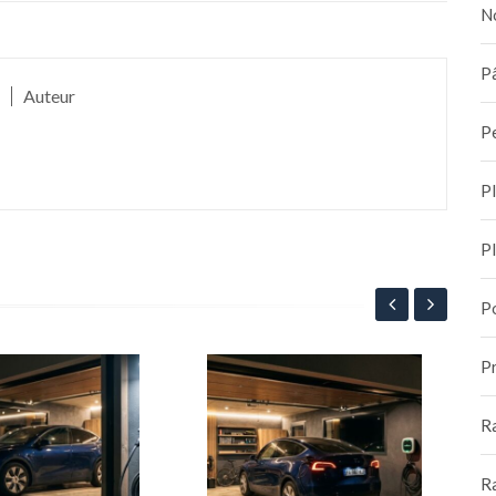
N
Pâ
Auteur
P
P
P
P
Pr
Rec
sol
R
l’a
1
R