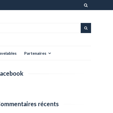
Aller
au
contenu
uvelables
Partenaires
acebook
ommentaires récents