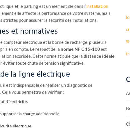
trique et le parking est un élément clé dans l’
installation
ulement elle affecte la performance de votre système, mais
lo
s strictes pour assurer la sécurité des installations.
ues et normatives
cr
S
le compteur électrique et la borne de recharge, plusieurs
pris en compte. Le respect de la
norme NF C 15-100
est
t
llation sécurisée. Cette norme stipule que la
distance idéale
r éviter toute chute de tension significative.
 de la ligne électrique
C
 il est indispensable de réaliser un diagnostic de
e. Cela vous permettra de vérifier :
A
t d’électricité.
B
 supporter la charge additionnelle.
C
curité électrique.