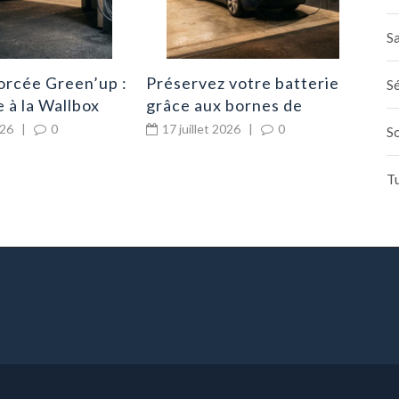
Sa
orcée Green’up :
Préservez votre batterie
Sé
e à la Wallbox
grâce aux bornes de
recharge nocturnes
026
|
0
17 juillet 2026
|
0
S
T