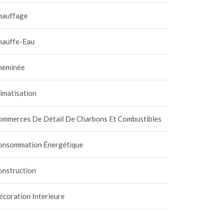
hauffage
hauffe-Eau
heminée
imatisation
ommerces De Détail De Charbons Et Combustibles
onsommation Énergétique
onstruction
coration Interieure