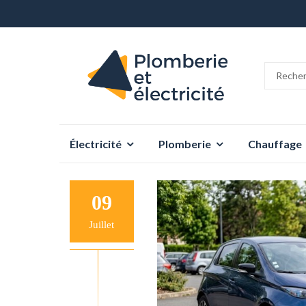
Aller
Électricité
Plomberie
Chauffage
au
contenu
09
Juillet