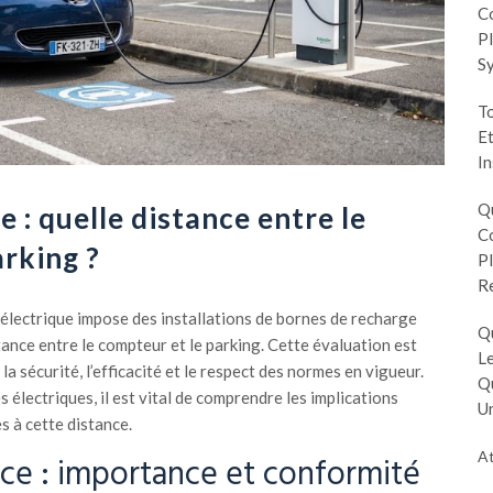
Co
Pl
S
To
Et
In
Q
 : quelle distance entre le
Co
arking ?
Pl
R
é électrique impose des installations de bornes de recharge
Q
ance entre le compteur et le parking. Cette évaluation est
Le
a sécurité, l’efficacité et le respect des normes en vigueur.
Q
 électriques, il est vital de comprendre les implications
Un
s à cette distance.
At
nce : importance et conformité