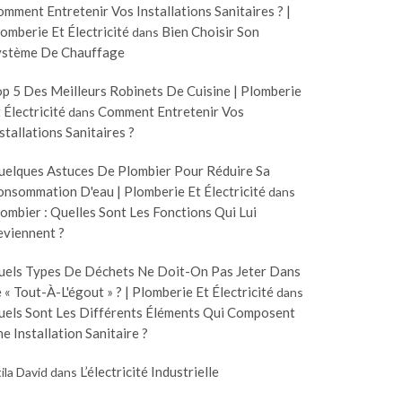
mment Entretenir Vos Installations Sanitaires ? |
omberie Et Électricité
Bien Choisir Son
dans
ystème De Chauffage
p 5 Des Meilleurs Robinets De Cuisine | Plomberie
 Électricité
Comment Entretenir Vos
dans
stallations Sanitaires ?
uelques Astuces De Plombier Pour Réduire Sa
nsommation D'eau | Plomberie Et Électricité
dans
ombier : Quelles Sont Les Fonctions Qui Lui
eviennent ?
uels Types De Déchets Ne Doit-On Pas Jeter Dans
 « Tout-À-L'égout » ? | Plomberie Et Électricité
dans
uels Sont Les Différents Éléments Qui Composent
e Installation Sanitaire ?
L’électricité Industrielle
ila David
dans