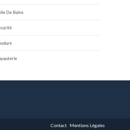
lle De Bains
curité
oudure
uyauterie
Contact
Mentions Légales