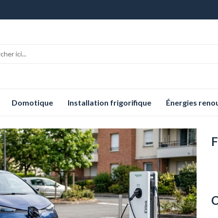
Domotique
Installation frigorifique
Énergies reno
F
C