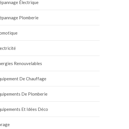
épannage Électrique
épannage Plomberie
omotique
ectricité
nergies Renouvelables
quipement De Chauffage
quipements De Plomberie
quipements Et Idées Déco
orage