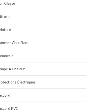
on Classé
trerie
einture
lancher Chauffant
lomberie
ompe À Chaleur
otections Électriques
harge à domicile 100%
Bruit des ventilateurs lor
aire :
de la charge rapide : ne
accord
utoconsommation ultime
soyez pas surpris
3 juillet 2026
|
0
11 juillet 2026
|
0
accord PVC