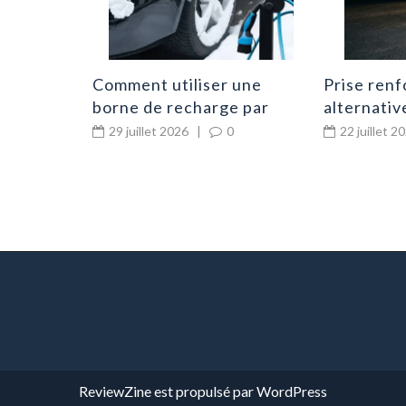
Comment utiliser une
Prise renf
borne de recharge par
alternativ
temps froid ou chaud ?
29 juillet 2026
|
0
22 juillet 2
ReviewZine
est propulsé par
WordPress