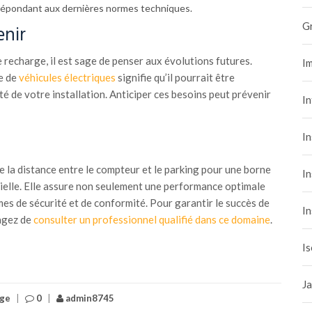
 répondant aux dernières normes techniques.
G
enir
 recharge, il est sage de penser aux évolutions futures.
Im
e de
véhicules électriques
signifie qu’il pourrait être
é de votre installation. Anticiper ces besoins peut prévenir
I
In
e la distance entre le compteur et le parking pour une borne
In
ielle. Elle assure non seulement une performance optimale
es de sécurité et de conformité. Pour garantir le succès de
In
sagez de
consulter un professionnel qualifié dans ce domaine
.
Is
Ja
rge
|
0
|
admin8745