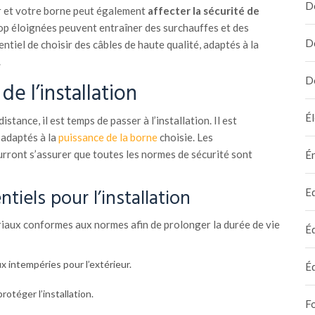
D
r et votre borne peut également
affecter la sécurité de
op éloignées peuvent entraîner des surchauffes et des
D
entiel de choisir des câbles de haute qualité, adaptés à la
.
D
de l’installation
Él
stance, il est temps de passer à l’installation. Il est
 adaptés à la
puissance de la borne
choisie. Les
urront s’assurer que toutes les normes de sécurité sont
É
tiels pour l’installation
E
riaux conformes aux normes afin de prolonger la durée de vie
É
x intempéries pour l’extérieur.
É
otéger l’installation.
F