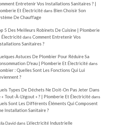
mment Entretenir Vos Installations Sanitaires ? |
omberie Et Électricité
Bien Choisir Son
dans
ystème De Chauffage
p 5 Des Meilleurs Robinets De Cuisine | Plomberie
 Électricité
Comment Entretenir Vos
dans
stallations Sanitaires ?
uelques Astuces De Plombier Pour Réduire Sa
nsommation D'eau | Plomberie Et Électricité
dans
ombier : Quelles Sont Les Fonctions Qui Lui
eviennent ?
uels Types De Déchets Ne Doit-On Pas Jeter Dans
 « Tout-À-L'égout » ? | Plomberie Et Électricité
dans
uels Sont Les Différents Éléments Qui Composent
e Installation Sanitaire ?
L’électricité Industrielle
ila David
dans