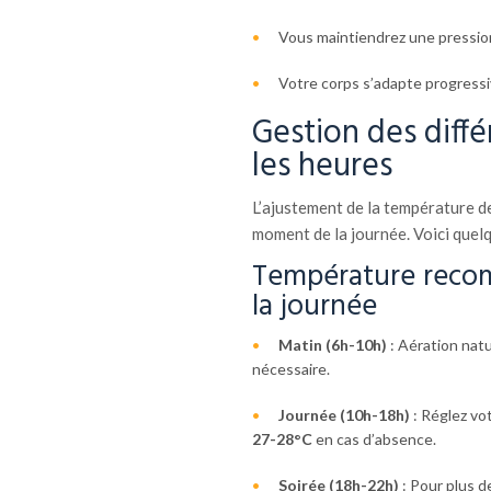
Vous maintiendrez une pression 
Votre corps s’adapte progress
Gestion des diff
les heures
L’ajustement de la température d
moment de la journée. Voici quel
Température reco
la journée
Matin (6h-10h)
: Aération nat
nécessaire.
Journée (10h-18h)
: Réglez vo
27-28°C
en cas d’absence.
Soirée (18h-22h)
: Pour plus d