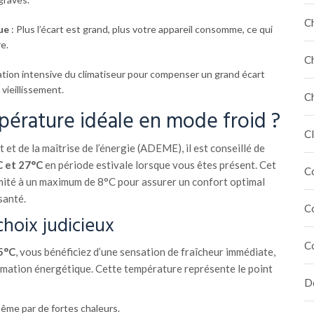
C
ue
: Plus l’écart est grand, plus votre appareil consomme, ce qui
e.
C
sation intensive du climatiseur pour compenser un grand écart
vieillissement.
C
mpérature idéale en mode froid ?
Cl
et de la maîtrise de l’énergie (ADEME), il est conseillé de
 et 27°C
en période estivale lorsque vous êtes présent. Cet
C
limité à un maximum de 8°C pour assurer un confort optimal
santé.
C
choix judicieux
C
5°C
, vous bénéficiez d’une sensation de fraîcheur immédiate,
mation énergétique. Cette température représente le point
Dé
même par de fortes chaleurs.