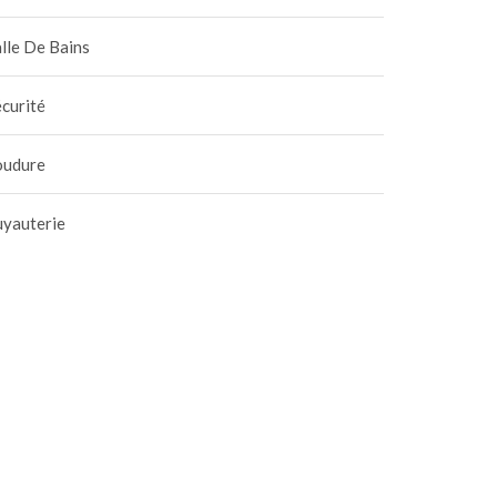
lle De Bains
curité
oudure
uyauterie