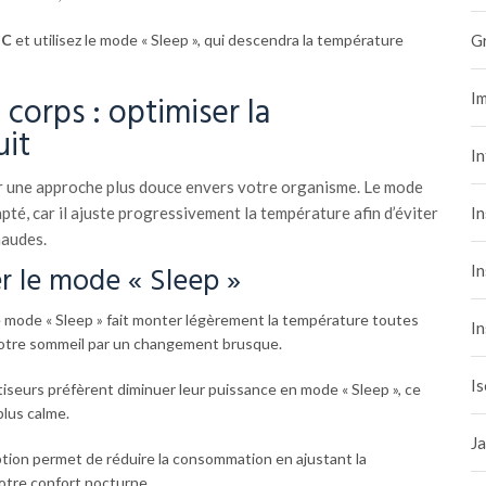
G
°C
et utilisez le mode « Sleep », qui descendra la température
Im
corps : optimiser la
uit
I
ter une approche plus douce envers votre organisme. Le mode
In
pté, car il ajuste progressivement la température afin d’éviter
haudes.
er le mode « Sleep »
In
e mode « Sleep » fait monter légèrement la température toutes
In
r votre sommeil par un changement brusque.
Is
tiseurs préfèrent diminuer leur puissance en mode « Sleep », ce
lus calme.
Ja
tion permet de réduire la consommation en ajustant la
tre confort nocturne.