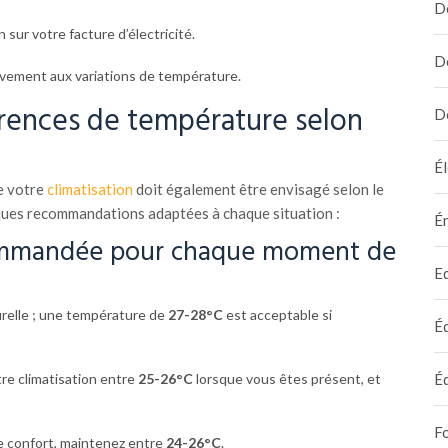
D
sur votre facture d’électricité.
D
ivement aux variations de température.
érences de température selon
D
Él
e votre
climatisation
doit également être envisagé selon le
ques recommandations adaptées à chaque situation :
É
mmandée pour chaque moment de
E
urelle ; une température de
27-28°C
est acceptable si
É
É
tre climatisation entre
25-26°C
lorsque vous êtes présent, et
F
e confort, maintenez entre
24-26°C
.