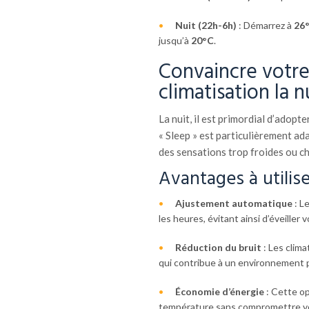
Nuit (22h-6h)
: Démarrez à
26
jusqu’à
20°C
.
Convaincre votre 
climatisation la n
La nuit, il est primordial d’adop
« Sleep » est particulièrement ada
des sensations trop froides ou c
Avantages à utilis
Ajustement automatique
: L
les heures, évitant ainsi d’éveille
Réduction du bruit
: Les clima
qui contribue à un environnement p
Économie d’énergie
: Cette op
température sans compromettre vo