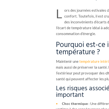
L
ors des journées estivales c
confort. Toutefois, il est cr
des inconvénients d’écarts 
l’écart de température idéal à ad
consommation d’énergie.
Pourquoi est-ce i
température ?
Maintenir une
température intér
mais aussi de préserver la santé.
l’extérieur peut provoquer des
c
santé qui peuvent affecter les pl
Les risques associ
important
Choc thermique
: Une différen
vertiges à des conséquences plus 