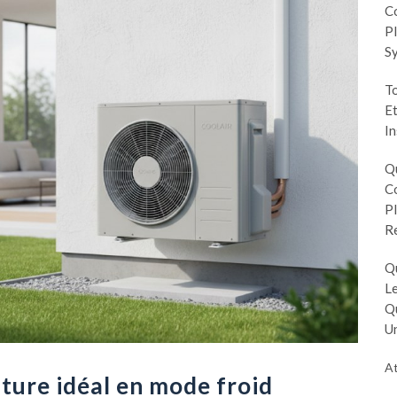
Co
Pl
S
To
Et
In
Q
Co
Pl
R
Q
Le
Q
Un
At
ture idéal en mode froid