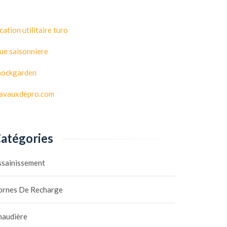
cation utilitaire turo
ue saisonniere
hockgarden
ravauxdepro.com
atégories
ssainissement
ornes De Recharge
haudière