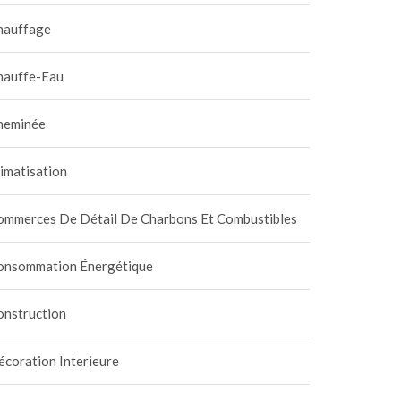
hauffage
hauffe-Eau
heminée
imatisation
ommerces De Détail De Charbons Et Combustibles
onsommation Énergétique
onstruction
coration Interieure