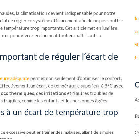
haudes, la climatisation devient indispensable pour notre
lo
ucial de régler ce système efficacement afin de ne pas souffrir
de température trop importants. Cet article met en lumière
cr
opter pour vivre sereinement tout en maîtrisant sa
S
mportant de réguler l’écart de
t
ieure adéquate
permet non seulement d’optimiser le confort,
C
 Effectivement, un écart de température supérieur à 8°C avec
hocs thermiques
, des
irritations
et d’autres troubles de
A
us fragiles, comme les enfants et les personnes âgées.
és à un écart de température trop
B
ce excessive peut entraîner des malaises, allant de simples
C
graves.