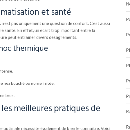
N
limatisation et santé
Pâ
n’est pas uniquement une question de confort. C’est aussi
e santé. En effet, un écart trop important entre la
P
eure peut entraîner divers désagréments.
hoc thermique
P
P
intense.
P
e nez bouché ou gorge irritée.
membres.
Pr
r les meilleures pratiques de
R
R
re optimale nécessite également de bien le connaître. Voici