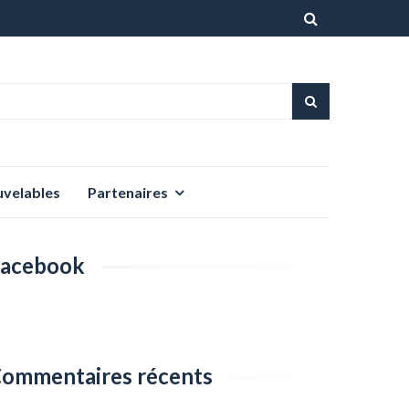
Aller
au
contenu
uvelables
Partenaires
acebook
ommentaires récents