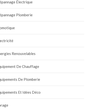
épannage Électrique
épannage Plomberie
omotique
ectricité
nergies Renouvelables
quipement De Chauffage
quipements De Plomberie
quipements Et Idées Déco
orage