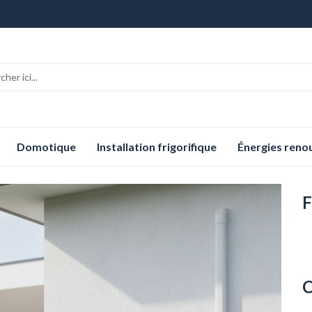
Domotique
Installation frigorifique
Énergies reno
F
C