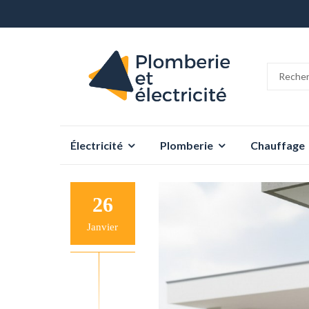
Aller
Électricité
Plomberie
Chauffage
au
contenu
26
Janvier