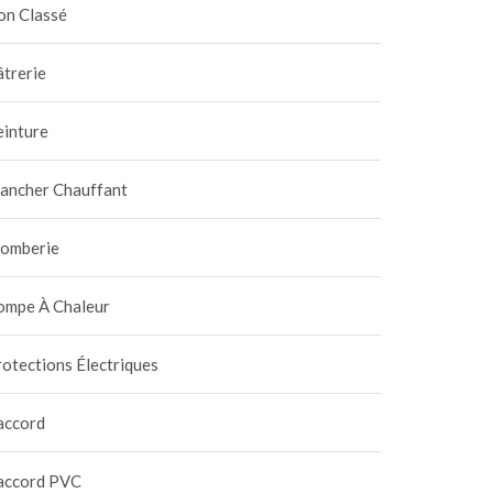
on Classé
trerie
einture
lancher Chauffant
lomberie
ompe À Chaleur
otections Électriques
accord
accord PVC