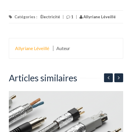
Catégories :
Électricité
|
1
|
Allyriane Léveillé
Allyriane Léveillé
Auteur
Articles similaires
ur
É
p