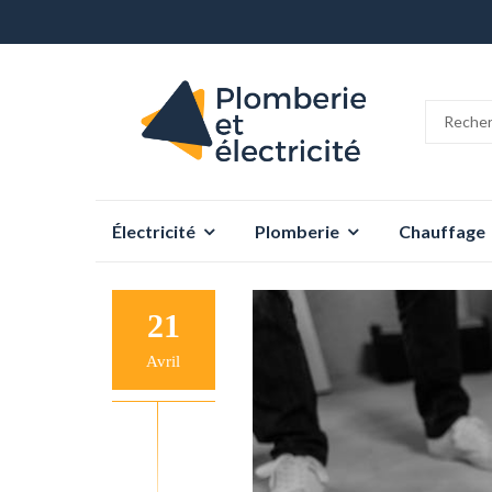
Aller
Électricité
Plomberie
Chauffage
au
contenu
21
Avril