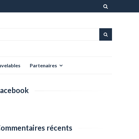
Aller
au
contenu
uvelables
Partenaires
acebook
ommentaires récents