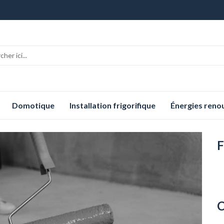
Domotique
Installation frigorifique
Énergies reno
F
C