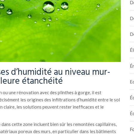
D
D
D
Él
É
uses d’humidité au niveau mur-
lleure étanchéité
E
n ou une rénovation avec des plinthes à gorge, il est
É
isément les origines des infiltrations d’humidité entre le sol
n claire, les solutions peuvent rester inefficaces et le
É
 dans cette zone incluent bien sûr les remontées capillaires,
F
s matériaux poreux des murs, en particulier dans les bâtiments