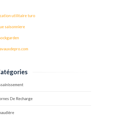
cation utilitaire turo
ue saisonniere
hockgarden
ravauxdepro.com
atégories
ssainissement
ornes De Recharge
haudière