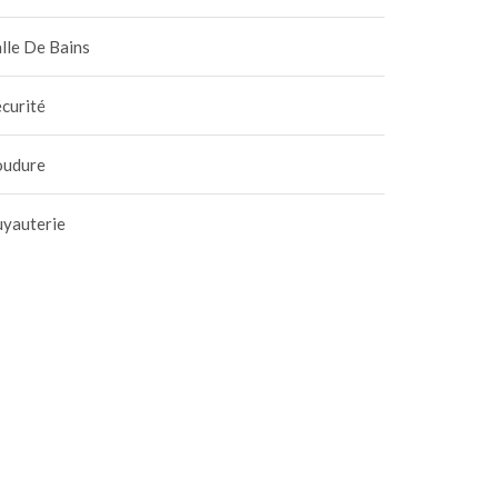
lle De Bains
curité
oudure
uyauterie