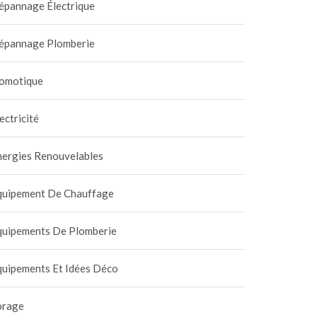
épannage Électrique
épannage Plomberie
omotique
ectricité
nergies Renouvelables
quipement De Chauffage
quipements De Plomberie
quipements Et Idées Déco
orage