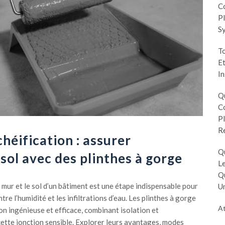
Co
Pl
S
To
Et
In
Q
Co
Pl
R
chéification : assurer
Q
sol avec des plinthes à gorge
Le
Q
e mur et le sol d’un bâtiment est une étape indispensable pour
Un
re l’humidité et les infiltrations d’eau. Les plinthes à gorge
At
on ingénieuse et efficace, combinant isolation et
cette jonction sensible. Explorer leurs avantages, modes