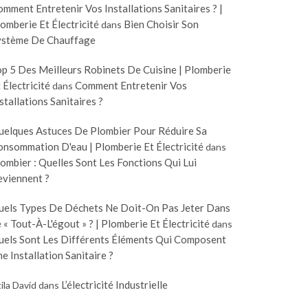
mment Entretenir Vos Installations Sanitaires ? |
omberie Et Électricité
Bien Choisir Son
dans
ystème De Chauffage
p 5 Des Meilleurs Robinets De Cuisine | Plomberie
 Électricité
Comment Entretenir Vos
dans
stallations Sanitaires ?
uelques Astuces De Plombier Pour Réduire Sa
nsommation D'eau | Plomberie Et Électricité
dans
ombier : Quelles Sont Les Fonctions Qui Lui
eviennent ?
uels Types De Déchets Ne Doit-On Pas Jeter Dans
 « Tout-À-L'égout » ? | Plomberie Et Électricité
dans
uels Sont Les Différents Éléments Qui Composent
e Installation Sanitaire ?
L’électricité Industrielle
ila David
dans