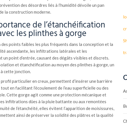
a prévention des désordres liés à l’humidité dévoile un pan
de la construction moderne.
lo
ortance de l’étanchéification
cr
avec les plinthes à gorge
S
n des points faibles les plus fréquents dans la conception et la
té ascendante, les infiltrations latérales et les
t
un point d’entrée, causant des dégâts visibles et discrets.
 isolation et étanchéification au moyen des plinthes à gorge, un
à cette jonction.
C
 profil particulier en creux, permettent d’insérer une barrière
 tout en facilitant l’écoulement de l’eau superficielle ou des
A
ble. Cette gorge agit comme une protection mécanique et
s infiltrations dûes à la pluie battante ou aux remontées
B
nuité de l’étanchéité, elles évitent l’apparition de moisissures,
mettent ainsi de préserver la solidité des plâtres et la qualité
C