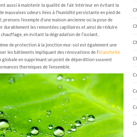
ent aussi à maintenir la qualité de l’air intérieur en évitant la
C
e mauvaises odeurs liées à l’humidité persistante en pied de
ité, prenons l’exemple d’une maison ancienne où la pose de
C
er durablement les remontées capillaires et ainsi de réduire
chauffage, en évitant la dégradation de l’isolant.
C
tème de protection à la jonction mur-sol est également une
er les bâtiments impliquant des rénovations de l’
étanchéité
Cl
ion globale en supprimant un point de déperdition souvent
formances thermiques de l’ensemble.
C
C
C
Dé