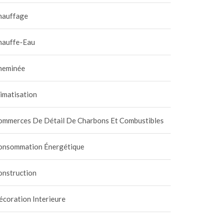
hauffage
hauffe-Eau
heminée
imatisation
ommerces De Détail De Charbons Et Combustibles
onsommation Énergétique
onstruction
coration Interieure