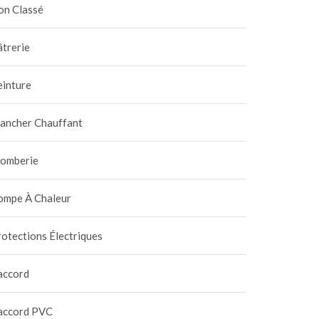
on Classé
trerie
einture
lancher Chauffant
lomberie
ompe À Chaleur
otections Électriques
accord
accord PVC