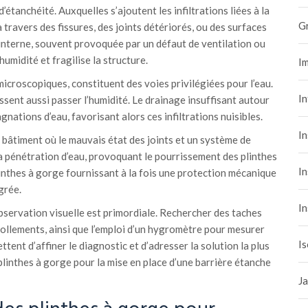
tanchéité. Auxquelles s’ajoutent les infiltrations liées à la
G
 travers des fissures, des joints détériorés, ou des surfaces
 interne, souvent provoquée par un défaut de ventilation ou
umidité et fragilise la structure.
Im
microscopiques, constituent des voies privilégiées pour l’eau.
I
issent aussi passer l’humidité. Le drainage insuffisant autour
nations d’eau, favorisant alors ces infiltrations nuisibles.
In
 bâtiment où le mauvais état des joints et un système de
la pénétration d’eau, provoquant le pourrissement des plinthes
In
inthes à gorge fournissant à la fois une protection mécanique
grée.
In
bservation visuelle est primordiale. Rechercher des taches
ollements, ainsi que l’emploi d’un hygromètre pour mesurer
Is
ttent d’affiner le diagnostic et d’adresser la solution la plus
linthes à gorge pour la mise en place d’une barrière étanche
Ja