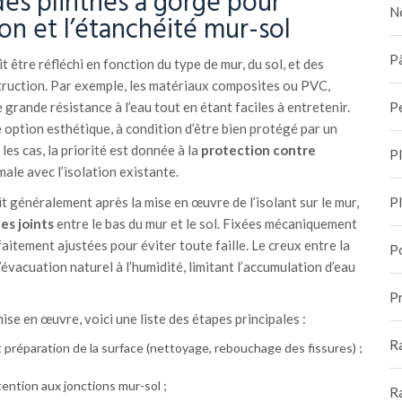
des plinthes à gorge pour
N
ion et l’étanchéité mur-sol
Pâ
t être réfléchi en fonction du type de mur, du sol, et des
struction. Par exemple, les matériaux composites ou PVC,
P
grande résistance à l’eau tout en étant faciles à entretenir.
e option esthétique, à condition d’être bien protégé par un
es cas, la priorité est donnée à la
protection contre
P
male avec l’isolation existante.
P
it généralement après la mise en œuvre de l’isolant sur le mur,
es joints
entre le bas du mur et le sol. Fixées mécaniquement
faitement ajustées pour éviter toute faille. Le creux entre la
P
’évacuation naturel à l’humidité, limitant l’accumulation d’eau
Pr
se en œuvre, voici une liste des étapes principales :
R
t préparation de la surface (nettoyage, rebouchage des fissures) ;
tention aux jonctions mur-sol ;
R