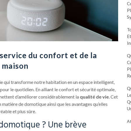
Co
Pl
S
To
Et
In
ervice du confort et de la
Q
Co
e maison
Pl
R
ie qui transforme notre habitation en un espace intelligent,
Q
pour le quotidien. En alliant le confort et sécurité optimale,
Le
ettent d’améliorer considérablement la
qualité de vie
. Cet
Q
en matière de domotique ainsi que les avantages qu’elles
Un
éable et plus sûre.
 domotique ? Une brève
At