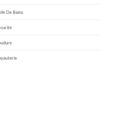
lle De Bains
curité
oudure
uyauterie