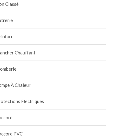
on Classé
trerie
einture
lancher Chauffant
lomberie
ompe À Chaleur
otections Électriques
accord
accord PVC