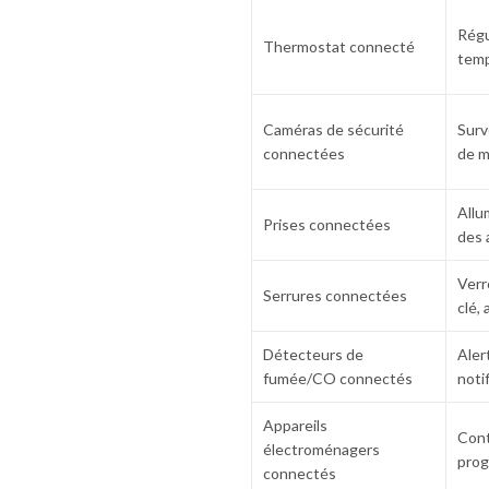
Régu
Thermostat connecté
temp
Caméras de sécurité
Surv
connectées
de 
Allu
Prises connectées
des 
Verr
Serrures connectées
clé,
Détecteurs de
Aler
fumée/CO connectés
noti
Appareils
Cont
électroménagers
prog
connectés