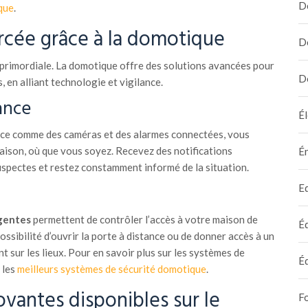
D
que
.
orcée grâce à la domotique
D
t primordiale. La domotique offre des solutions avancées pour
D
 en alliant technologie et vigilance.
ance
Él
ance comme des caméras et des alarmes connectées, vous
aison, où que vous soyez. Recevez des notifications
É
uspectes et restez constamment informé de la situation.
E
igentes
permettent de contrôler l’accès à votre maison de
É
ossibilité d’ouvrir la porte à distance ou de donner accès à un
t sur les lieux. Pour en savoir plus sur les systèmes de
É
 les
meilleurs systèmes de sécurité domotique
.
ovantes disponibles sur le
F