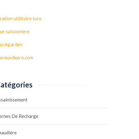
cation utilitaire turo
ue saisonniere
hockgarden
ravauxdepro.com
atégories
ssainissement
ornes De Recharge
haudière