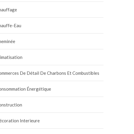
hauffage
hauffe-Eau
heminée
imatisation
ommerces De Détail De Charbons Et Combustibles
onsommation Énergétique
onstruction
coration Interieure