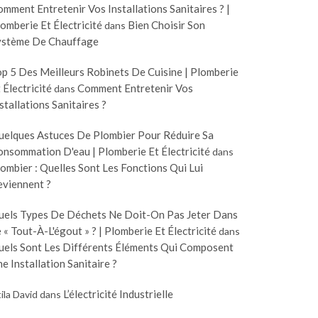
mment Entretenir Vos Installations Sanitaires ? |
omberie Et Électricité
Bien Choisir Son
dans
ystème De Chauffage
p 5 Des Meilleurs Robinets De Cuisine | Plomberie
 Électricité
Comment Entretenir Vos
dans
stallations Sanitaires ?
uelques Astuces De Plombier Pour Réduire Sa
nsommation D'eau | Plomberie Et Électricité
dans
ombier : Quelles Sont Les Fonctions Qui Lui
eviennent ?
uels Types De Déchets Ne Doit-On Pas Jeter Dans
 « Tout-À-L'égout » ? | Plomberie Et Électricité
dans
uels Sont Les Différents Éléments Qui Composent
e Installation Sanitaire ?
L’électricité Industrielle
ila David
dans