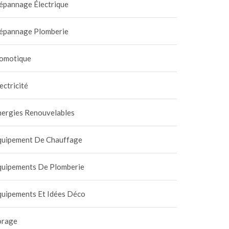
épannage Électrique
épannage Plomberie
omotique
ectricité
nergies Renouvelables
quipement De Chauffage
quipements De Plomberie
quipements Et Idées Déco
orage