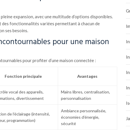
G
pleine expansion, avec une multitude d’options disponibles.
 des fonctionnalités variées permettant à chacun de
Im
on ses besoins.
ncontournables pour une maison
I
In
tournables pour profiter d’une maison connectée :
In
Fonction principale
Avantages
In
rôle vocal des appareils,
Mains libres, centralisation,
rmations, divertissement
personnalisation
Is
Ambiance personnalisée,
ion de l’éclairage (intensité,
économies d’énergie,
Ja
eur, programmation)
sécurité