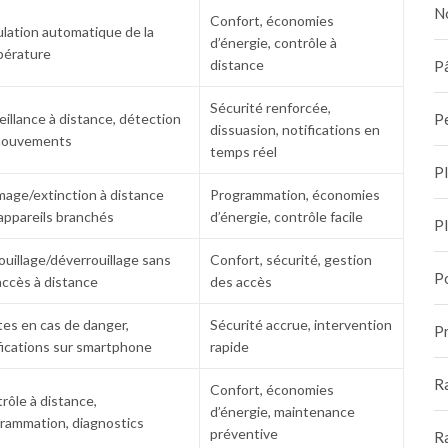
N
Confort, économies
lation automatique de la
d’énergie, contrôle à
érature
distance
Pâ
Sécurité renforcée,
P
eillance à distance, détection
dissuasion, notifications en
mouvements
temps réel
P
mage/extinction à distance
Programmation, économies
appareils branchés
d’énergie, contrôle facile
P
ouillage/déverrouillage sans
Confort, sécurité, gestion
P
 accès à distance
des accès
tes en cas de danger,
Sécurité accrue, intervention
Pr
fications sur smartphone
rapide
R
Confort, économies
rôle à distance,
d’énergie, maintenance
rammation, diagnostics
préventive
R