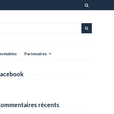
Aller
au
contenu
uvelables
Partenaires
acebook
ommentaires récents