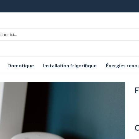
Domotique
Installation frigorifique
Énergies reno
F
C