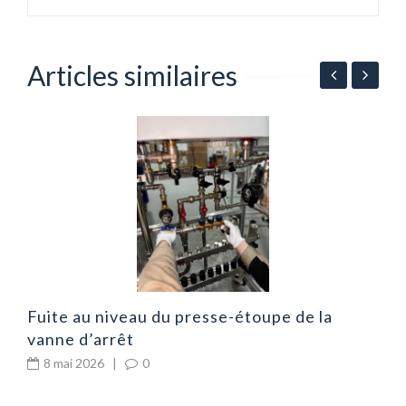
Articles similaires
C
d
Fuite au niveau du presse-étoupe de la
vanne d’arrêt
8 mai 2026
|
0