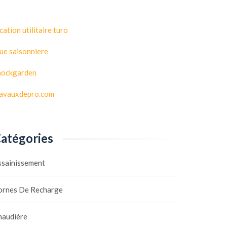
cation utilitaire turo
ue saisonniere
hockgarden
ravauxdepro.com
atégories
ssainissement
ornes De Recharge
haudière