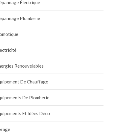
épannage Électrique
épannage Plomberie
omotique
ectricité
nergies Renouvelables
quipement De Chauffage
quipements De Plomberie
quipements Et Idées Déco
orage