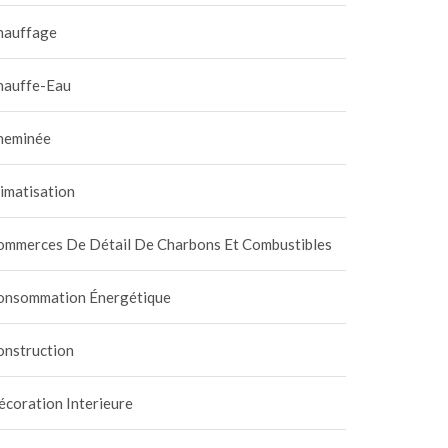
hauffage
hauffe-Eau
heminée
imatisation
ommerces De Détail De Charbons Et Combustibles
onsommation Énergétique
onstruction
coration Interieure