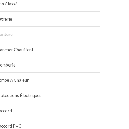
on Classé
trerie
einture
lancher Chauffant
lomberie
ompe À Chaleur
otections Électriques
accord
accord PVC