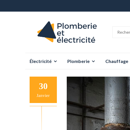
Aller
Électricité
Plomberie
Chauffage
au
contenu
30
Janvier