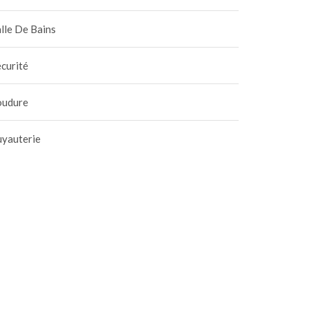
lle De Bains
curité
oudure
uyauterie