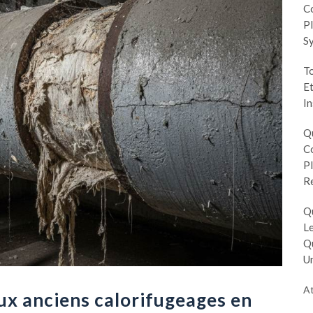
Co
Pl
S
To
Et
In
Q
Co
Pl
R
Q
Le
Q
Un
At
aux anciens calorifugeages en