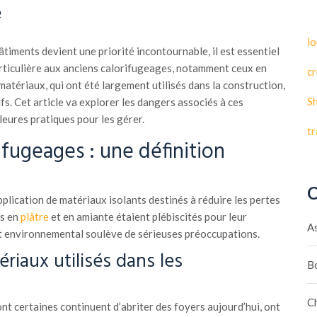
e
lo
bâtiments devient une priorité incontournable, il est essentiel
rticulière aux anciens calorifugeages, notamment ceux en
cr
 matériaux, qui ont été largement utilisés dans la construction,
S
fs. Cet article va explorer les dangers associés à ces
leures pratiques pour les gérer.
t
ifugeages : une définition
C
plication de matériaux isolants destinés à réduire les pertes
ns en
plâtre
et en amiante étaient plébiscités pour leur
A
 et environnemental soulève de sérieuses préoccupations.
riaux utilisés dans les
B
C
t certaines continuent d’abriter des foyers aujourd’hui, ont