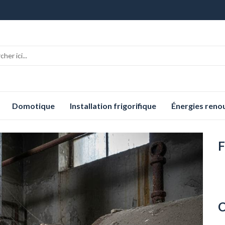
Domotique
Installation frigorifique
Énergies reno
F
C