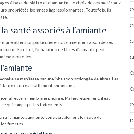
eages à base de
plâtre
et d’
amiante
. Le choix de ces matériaux
C
leurs propriétés isolantes impressionnantes. Toutefois, ils
ste.
C
la santé associés à l’amiante
C
tent une attention particulière, notamment en raison de ses
umaine. En effet, l’inhalation de fibres d’amiante peut
 même mortelles.
Cl
 l’amiante
C
monaire se manifeste par une inhalation prolongée de fibres. Les
stante et un essoufflement chroniques.
C
ncer affecte la membrane pleurale. Malheureusement, il est
ce qui complique les traitements.
C
ion à l’amiante augmente considérablement le risque de
Dé
 les fumeurs.