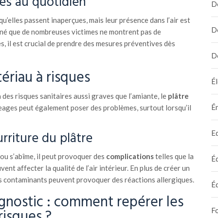
les au quotidien
D
 qu’elles passent inaperçues, mais leur présence dans l’air est
D
né que de nombreuses victimes ne montrent pas de
 il est crucial de prendre des mesures préventives dès
D
tériau à risques
Él
des risques sanitaires aussi graves que l’amiante, le
plâtre
É
geages peut également poser des problèmes, surtout lorsqu’il
rriture du plâtre
E
ou s’abîme, il peut provoquer des
complications
telles que la
É
ent affecter la qualité de l’air intérieur. En plus de créer un
s contaminants peuvent provoquer des réactions allergiques.
É
nostic : comment repérer les
risques ?
F