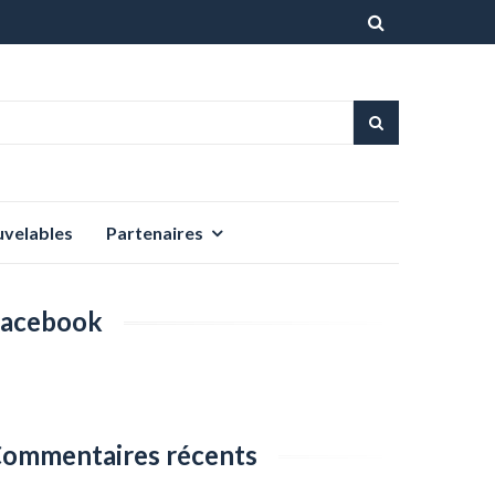
Aller
au
contenu
uvelables
Partenaires
acebook
ommentaires récents