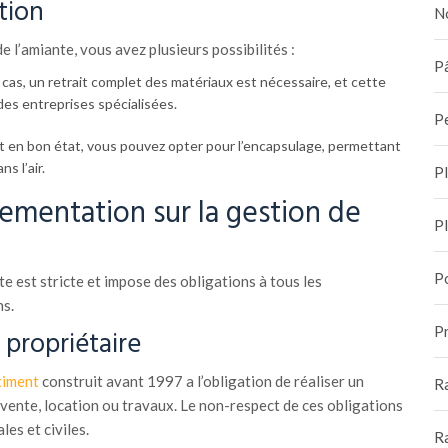
tion
N
 l’amiante, vous avez plusieurs possibilités :
Pâ
 cas, un retrait complet des matériaux est nécessaire, et cette
 des entreprises spécialisées.
P
est en bon état, vous pouvez opter pour l’encapsulage, permettant
s l’air.
P
lementation sur la gestion de
P
P
te est stricte et impose des obligations à tous les
ns.
Pr
 propriétaire
timent
construit avant 1997 a l’obligation de réaliser un
R
vente, location ou travaux. Le non-respect de ces obligations
es et civiles.
R