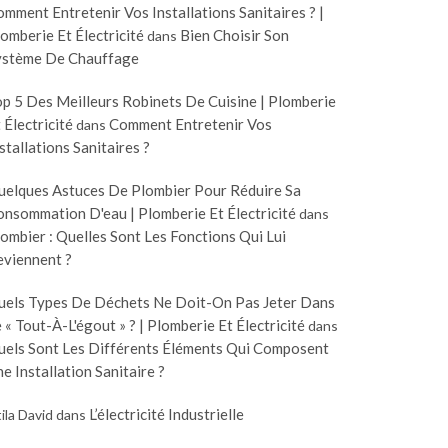
mment Entretenir Vos Installations Sanitaires ? |
omberie Et Électricité
Bien Choisir Son
dans
ystème De Chauffage
p 5 Des Meilleurs Robinets De Cuisine | Plomberie
 Électricité
Comment Entretenir Vos
dans
stallations Sanitaires ?
uelques Astuces De Plombier Pour Réduire Sa
nsommation D'eau | Plomberie Et Électricité
dans
ombier : Quelles Sont Les Fonctions Qui Lui
eviennent ?
uels Types De Déchets Ne Doit-On Pas Jeter Dans
 « Tout-À-L'égout » ? | Plomberie Et Électricité
dans
uels Sont Les Différents Éléments Qui Composent
e Installation Sanitaire ?
L’électricité Industrielle
ila David
dans