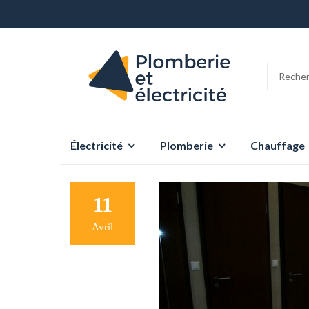
Aller
Électricité
Plomberie
Chauffage
au
contenu
11
Avril