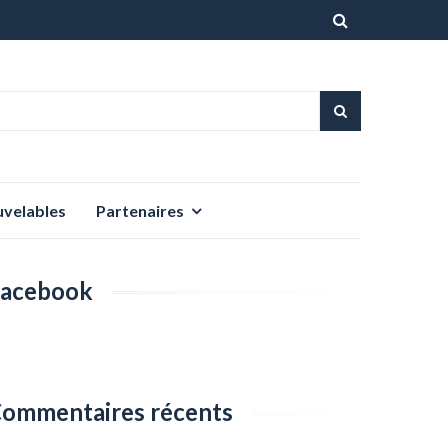
Aller
au
contenu
uvelables
Partenaires
acebook
ommentaires récents