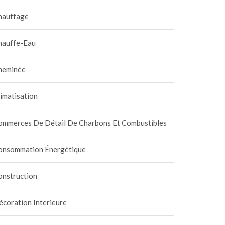
hauffage
hauffe-Eau
heminée
imatisation
ommerces De Détail De Charbons Et Combustibles
onsommation Énergétique
onstruction
coration Interieure