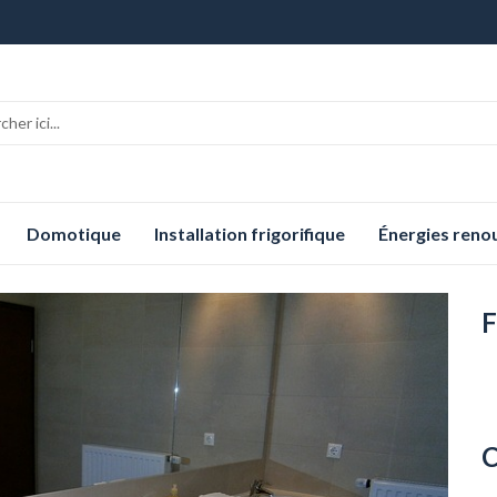
Domotique
Installation frigorifique
Énergies reno
F
C