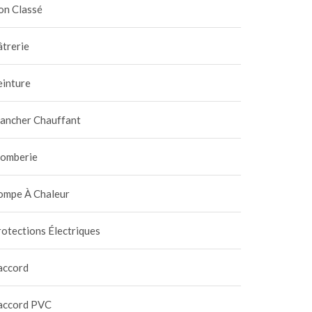
on Classé
trerie
einture
lancher Chauffant
lomberie
ompe À Chaleur
otections Électriques
accord
accord PVC