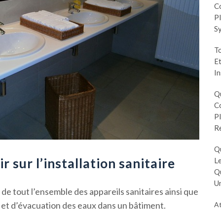
Co
Pl
S
To
Et
In
Q
Co
Pl
R
Q
ir sur l’installation sanitaire
Le
Q
Un
ce de tout l’ensemble des appareils sanitaires ainsi que
 et d’évacuation des eaux dans un bâtiment.
At