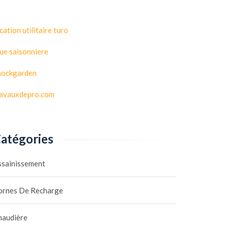
cation utilitaire turo
ue saisonniere
hockgarden
ravauxdepro.com
atégories
ssainissement
ornes De Recharge
haudière