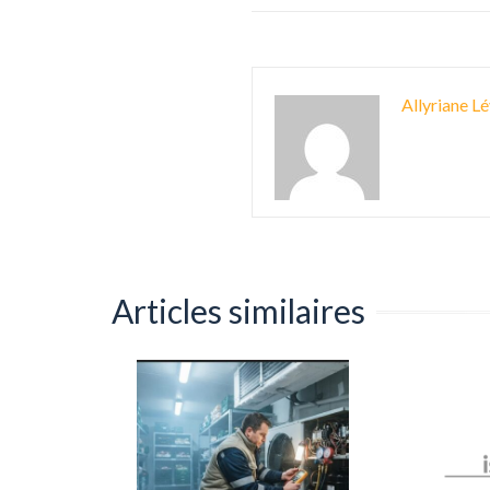
Allyriane Lé
Articles similaires
pensable
 une
0