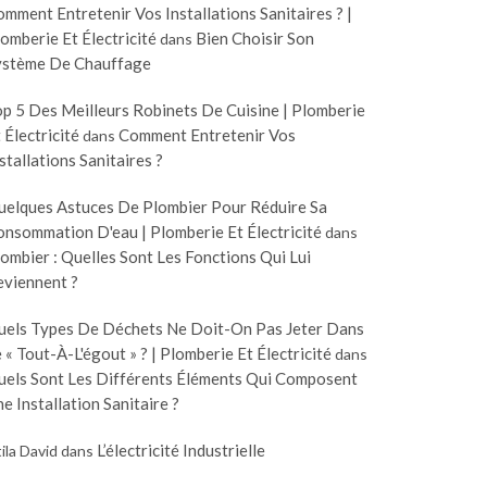
mment Entretenir Vos Installations Sanitaires ? |
omberie Et Électricité
Bien Choisir Son
dans
ystème De Chauffage
p 5 Des Meilleurs Robinets De Cuisine | Plomberie
 Électricité
Comment Entretenir Vos
dans
stallations Sanitaires ?
uelques Astuces De Plombier Pour Réduire Sa
nsommation D'eau | Plomberie Et Électricité
dans
ombier : Quelles Sont Les Fonctions Qui Lui
eviennent ?
uels Types De Déchets Ne Doit-On Pas Jeter Dans
 « Tout-À-L'égout » ? | Plomberie Et Électricité
dans
uels Sont Les Différents Éléments Qui Composent
e Installation Sanitaire ?
L’électricité Industrielle
ila David
dans