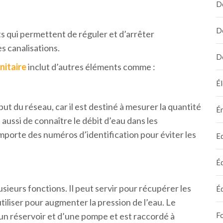
D
D
s qui permettent de réguler et d’arrêter
s canalisations.
D
nitaire
inclut d’autres éléments comme :
Él
but du réseau, car il est destiné à mesurer la quantité
É
ussi de connaître le débit d’eau dans les
comporte des numéros d’identification pour éviter les
E
É
sieurs fonctions. Il peut servir pour récupérer les
É
utiliser pour augmenter la pression de l’eau. Le
n réservoir et d’une pompe et est raccordé à
F