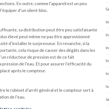
anchons. En outre, comme l’appareil est un peu
G
l’équiper d’un silent-bloc.
Im
suffisante, sa distribution peut être peu satisfaisante
I
t plus élevé peut même ne pas être approvisionné
té d’installer le surpresseur. En revanche, si la
In
mportante, cela risque de causer des dégâts dans les
 d’un réducteur de pression est de ce fait
In
 pression de l’eau. Et pour assurer l’efficacité du
e placé après le compteur.
In
Is
tre le robinet d’arrêt général et le compteur sert à
ation de l’eau.
Ja