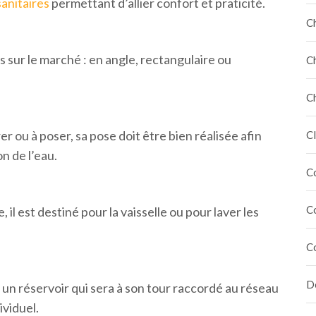
anitaires
permettant d’allier confort et praticité.
C
s sur le marché : en angle, rectangulaire ou
C
C
er ou à poser, sa pose doit être bien réalisée afin
Cl
n de l’eau.
C
C
, il est destiné pour la vaisselle ou pour laver les
C
Dé
à un réservoir qui sera à son tour raccordé au réseau
ividuel.