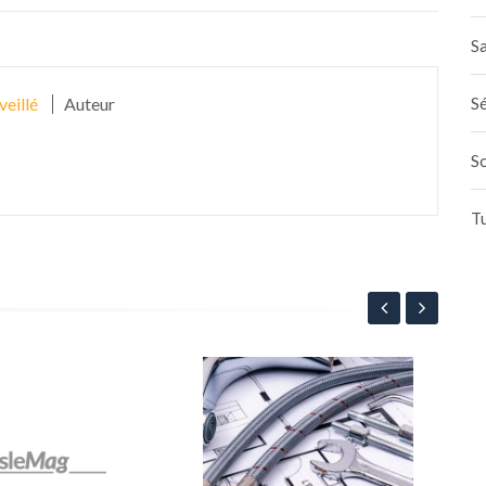
Sa
veillé
Auteur
Sé
S
T
Tra
cho
cer
8
dur