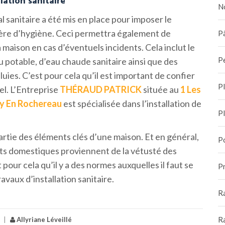
lation sanitaire
N
sanitaire a été mis en place pour imposer le
ère d’hygiène. Ceci permettra également de
Pâ
 maison en cas d’éventuels incidents. Cela inclut le
P
 potable, d’eau chaude sanitaire ainsi que des
uies. C’est pour cela qu’il est important de confier
P
el. L’Entreprise
THÉ
RAUD PATRICK
située au
1 Les
y En Rochereau
est spécialisée dans l’installation de
P
artie des éléments clés d’une maison. Et en général,
P
nts domestiques proviennent de la vétusté des
t pour cela qu’il y a des normes auxquelles il faut se
Pr
avaux d’installation sanitaire.
R
R
|
Allyriane Léveillé