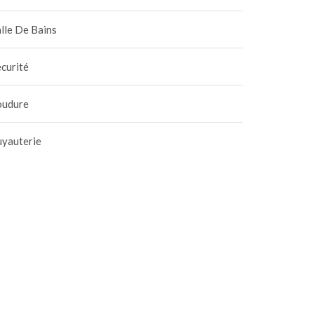
lle De Bains
curité
oudure
uyauterie
vaux de plomberie :
Le matériel indispensabl
isir une vanne d’arrêt
du plombier pour une
tifiée NF pour la
soudure parfaite
 mai 2026
|
0
23 février 2026
|
0
abilité