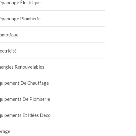
épannage Électrique
épannage Plomberie
omotique
ectricité
nergies Renouvelables
quipement De Chauffage
quipements De Plomberie
quipements Et Idées Déco
orage