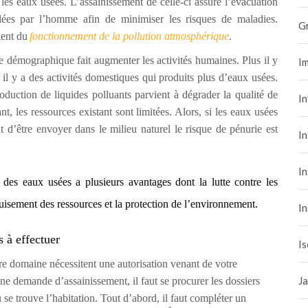
 les eaux usées. L’assainissement de celle-ci assure l’évacuation
llées par l’homme afin de minimiser les risques de maladies.
G
lent du
fonctionnement de la pollution atmosphérique
.
e démographique fait augmenter les activités humaines. Plus il y
Im
il y a des activités domestiques qui produits plus d’eaux usées.
duction de liquides polluants parvient à dégrader la qualité de
I
nt, les ressources existant sont limitées. Alors, si les eaux usées
nt d’être envoyer dans le milieu naturel le risque de pénurie est
In
In
 des eaux usées a plusieurs avantages dont la lutte contre les
uisement des ressources et la protection de l’environnement.
In
 à effectuer
Is
re domaine nécessitent une autorisation venant de votre
Ja
demande d’assainissement, il faut se procurer les dossiers
 se trouve l’habitation. Tout d’abord, il faut compléter un