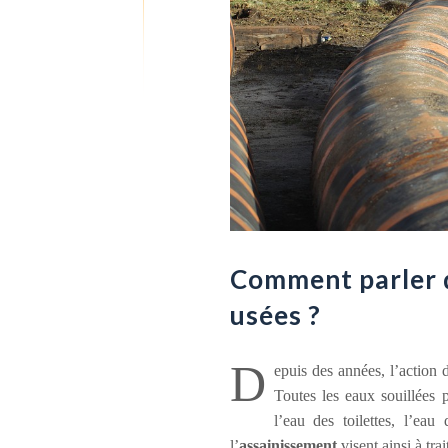
Comment parler d
usées ?
D
epuis des années, l’action d
Toutes les eaux souillées
l’eau des toilettes, l’ea
l’
assainissement
visent ainsi à trai