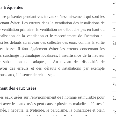
D
us fréquentes
D
nt se présenter pendant vos travaux d’assainissement qui sont les
ant éviter. Les erreurs dans la ventilation des installations de
e ventilation primaire, la ventilation ne débouche pas en haut du
D
calisation de la ventilation et le raccordement de l’aération au
ssi les défauts au niveau des collectes des eaux comme la sortie
Él
s basse. Il faut également éviter les erreurs concernant les
la surcharge hydraulique localisées, l’insuffisance de la hauteur
É
e substitution non adaptés,… Au niveau des dispositifs de
avoir des erreurs et des défauts d’installations par exemple
E
s tous eaux, l’absence de rehausse,…
É
ment des eaux usées
es eaux usées sur l’environnement de l’homme est nuisible pour
É
t avec les eaux usées peut causer plusieurs maladies néfastes à
hée, l’hépatite, la typhoïde, le paludisme, la bilharziose et plein
F