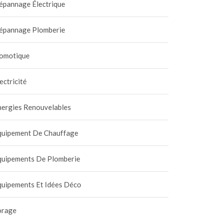
épannage Électrique
épannage Plomberie
omotique
ectricité
nergies Renouvelables
quipement De Chauffage
quipements De Plomberie
quipements Et Idées Déco
orage