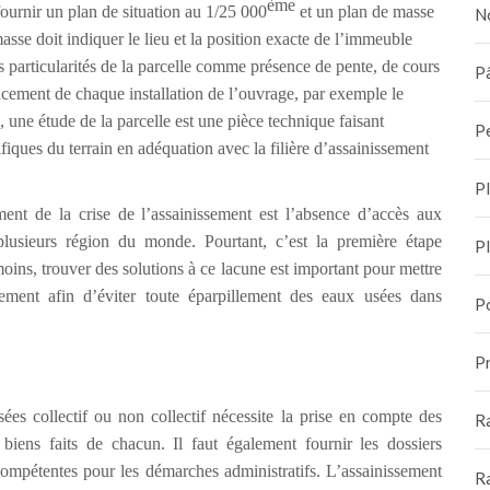
ème
fournir un plan de situation au 1/25 000
et un plan de masse
N
masse doit indiquer le lieu et la position exacte de l’immeuble
les particularités de la parcelle comme présence de pente, de cours
Pâ
cement de chaque installation de l’ouvrage, par exemple le
une étude de la parcelle est une pièce technique faisant
P
ifiques du terrain en adéquation avec la filière d’assainissement
P
nt de la crise de l’assainissement est l’absence d’accès aux
 plusieurs région du monde. Pourtant, c’est la première étape
P
ins, trouver des solutions à ce lacune est important pour mettre
sement afin d’éviter toute éparpillement des eaux usées dans
P
Pr
ées collectif ou non collectif nécessite la prise en compte des
R
 biens faits de chacun. Il faut également fournir les dossiers
compétentes pour les démarches administratifs. L’assainissement
R