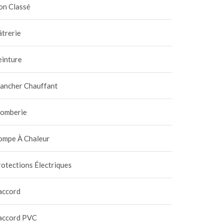
on Classé
trerie
einture
lancher Chauffant
lomberie
ompe À Chaleur
otections Électriques
accord
accord PVC