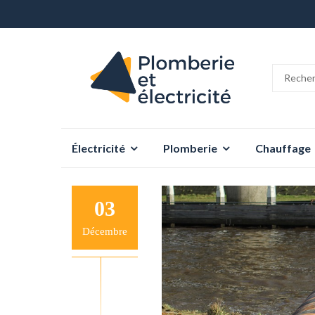
Aller
Électricité
Plomberie
Chauffage
au
contenu
03
Décembre