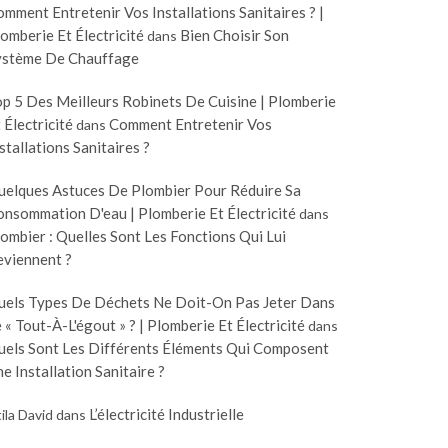
mment Entretenir Vos Installations Sanitaires ? |
omberie Et Électricité
Bien Choisir Son
dans
ystème De Chauffage
p 5 Des Meilleurs Robinets De Cuisine | Plomberie
 Électricité
Comment Entretenir Vos
dans
stallations Sanitaires ?
uelques Astuces De Plombier Pour Réduire Sa
nsommation D'eau | Plomberie Et Électricité
dans
ombier : Quelles Sont Les Fonctions Qui Lui
eviennent ?
uels Types De Déchets Ne Doit-On Pas Jeter Dans
 « Tout-À-L'égout » ? | Plomberie Et Électricité
dans
uels Sont Les Différents Éléments Qui Composent
e Installation Sanitaire ?
L’électricité Industrielle
ila David
dans