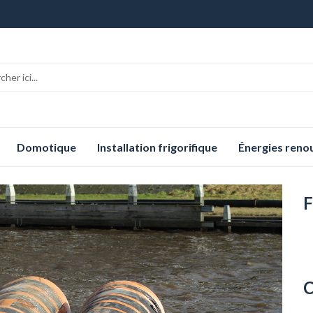
Domotique
Installation frigorifique
Énergies reno
F
C