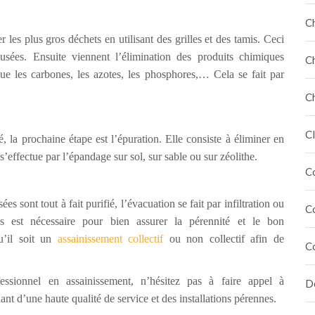
C
r les plus gros déchets en utilisant des grilles et des tamis. Ceci
 usées. Ensuite viennent l’élimination des produits chimiques
C
que les carbones, les azotes, les phosphores,… Cela se fait par
C
Cl
, la prochaine étape est l’épuration. Elle consiste à éliminer en
 s’effectue par l’épandage sur sol, sur sable ou sur zéolithe.
C
s sont tout à fait purifié, l’évacuation se fait par infiltration ou
C
es est nécessaire pour bien assurer la pérennité et le bon
u’il soit un
assainissement collectif
ou non collectif afin de
C
ssionnel en assainissement, n’hésitez pas à faire appel à
Dé
ant d’une haute qualité de service et des installations pérennes.