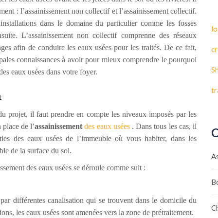
ent : l’assainissement non collectif et l’assainissement collectif.
 installations dans le domaine du particulier comme les fosses
lo
nsuite. L’assainissement non collectif comprenne des réseaux
ges afin de conduire les eaux usées pour les traités. De ce fait,
cr
ipales connaissances à avoir pour mieux comprendre le pourquoi
S
des eaux usées dans votre foyer.
t
t
du projet, il faut prendre en compte les niveaux imposés par les
 place de l’
assainissement
des eaux usées
. Dans tous les cas, il
C
orties des eaux usées de l’immeuble où vous habiter, dans les
ble de la surface du sol.
A
issement des eaux usées se déroule comme suit :
B
 par différentes canalisation qui se trouvent dans le domicile du
C
ations, les eaux usées sont amenées vers la zone de prétraitement.