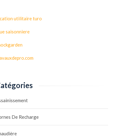
cation utilitaire turo
ue saisonniere
hockgarden
ravauxdepro.com
atégories
ssainissement
ornes De Recharge
haudière