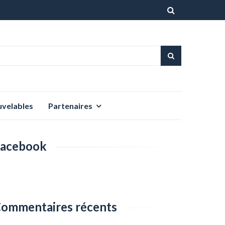
Aller
au
contenu
uvelables
Partenaires
acebook
ommentaires récents