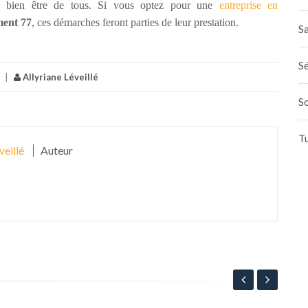
le bien être de tous.
Si vous optez pour une
entreprise en
ment 77
, ces démarches feront parties de leur prestation.
Sa
Sé
|
Allyriane Léveillé
S
T
veillé
Auteur