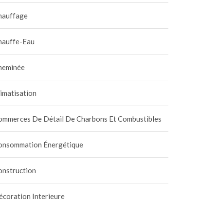
hauffage
hauffe-Eau
heminée
imatisation
ommerces De Détail De Charbons Et Combustibles
onsommation Énergétique
onstruction
coration Interieure