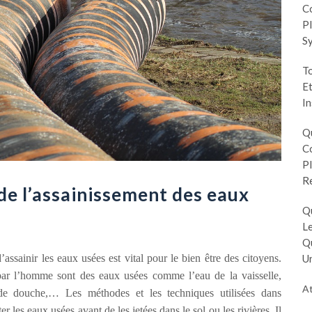
Co
Pl
S
To
Et
In
Q
Co
Pl
R
e l’assainissement des eaux
Q
Le
Q
’assainir les eaux usées est vital pour le bien être des citoyens.
Un
 par l’homme sont des eaux usées comme l’eau de la vaisselle,
At
u de douche,… Les méthodes et les techniques utilisées dans
ter les eaux usées avant de les jetées dans le sol ou les rivières. Il