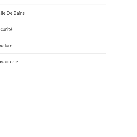
lle De Bains
curité
oudure
uyauterie