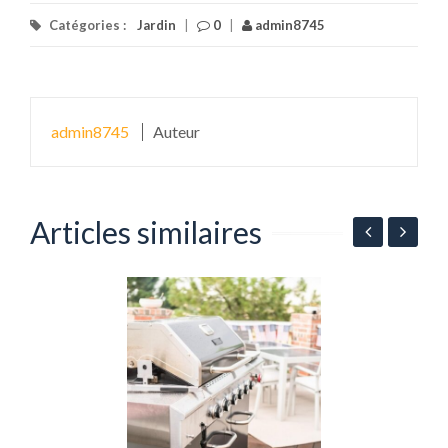
Catégories :
Jardin
|
0
|
admin8745
admin8745
Auteur
Articles similaires
C
v