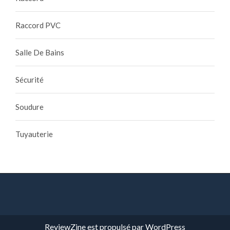
Raccord PVC
Salle De Bains
Sécurité
Soudure
Tuyauterie
ReviewZine
est propulsé par
WordPress