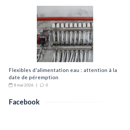
R
r
Flexibles d’alimentation eau : attention à la
date de péremption
8 mai 2026
|
0
Facebook