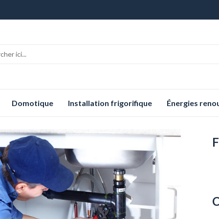
Domotique
Installation frigorifique
Énergies reno
F
C