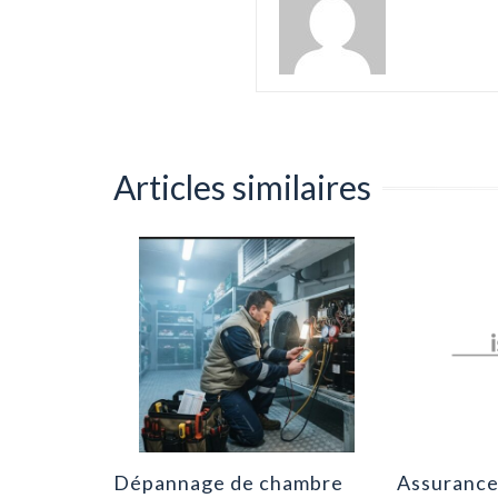
Articles similaires
pensable
 une
0
Dépannage de chambre
Assurance 