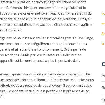
a station d’épuration, beaucoup d’imperfections viennent
lement d’éléments chimiques, notamment le magnésium et le
ts destinés à épurer et nettoyer l’eau. Ces matières, au fil du
lo
viennent se déposer sur les parois de la tuyauterie. Le tuyau
cr
e cette accumulation, le tuyau peut-être bouché, se fragiliser
on de la paroi.
S
 également pour les appareils électroménagers. Le lave-linge,
t
llon d’eau chaude sont régulièrement les plus touchés. Les
pareils et affectent leur fonctionnement. Cette perte de
souvent pas visible par les utilisateurs. La diminution
appareils est la conséquence la plus importante de la
C
et en magnésium est dite dure. Cette dureté, à part boucher
A
uences indésirables sur l’homme. Si, après votre douche, vous
tuels de votre peau ou de vos cheveux, il est fort probable
B
aire. Cependant, l’eau dure est potable et la présence de ces
ût.
C