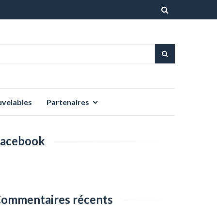
Aller
au
contenu
uvelables
Partenaires
acebook
ommentaires récents