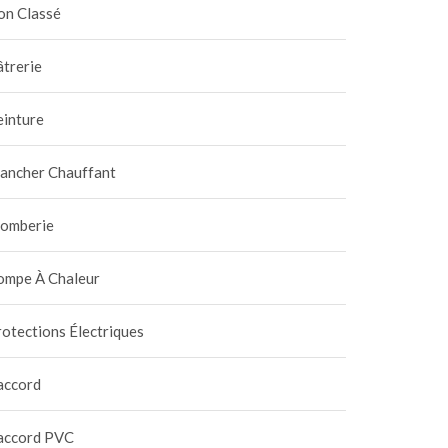
on Classé
trerie
einture
lancher Chauffant
lomberie
ompe À Chaleur
otections Électriques
accord
accord PVC