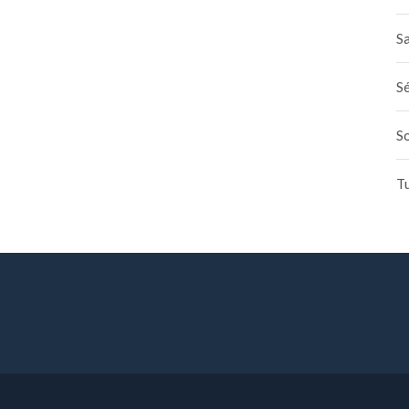
Sa
Sé
S
T