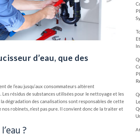
Co
Pl
S
To
Et
In
ucisseur d’eau, que des
Q
Co
Pl
R
ent de l’eau jusqu’aux consommateurs altèrent
 Les résidus de substances utilisées pour le nettoyage et les
Q
la dégradation des canalisations sont responsables de cette
Le
e nos robinets, n’est pas pure. Il convient donc de la traiter et
Q
Un
l’eau ?
At