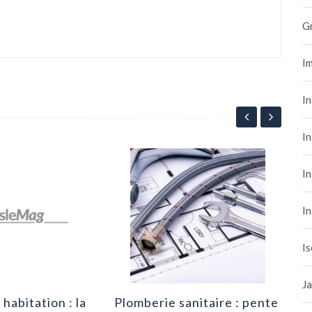
G
Im
I
In
Tra
In
cho
cer
8
In
dur
Is
Ja
habitation : la
Plomberie sanitaire : pente