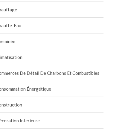
hauffage
hauffe-Eau
heminée
imatisation
ommerces De Détail De Charbons Et Combustibles
onsommation Énergétique
onstruction
coration Interieure