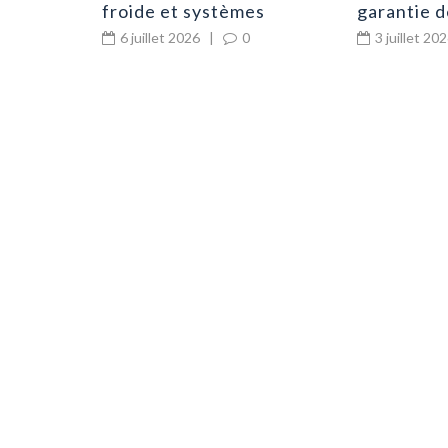
froide et systèmes
garantie 
frigorifiques en cuisine
d’urgence 
6 juillet 2026
|
0
3 juillet 20
professionnelle
déboucha