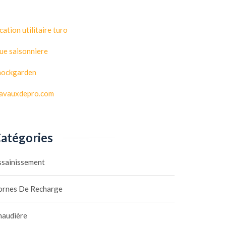
cation utilitaire turo
ue saisonniere
hockgarden
ravauxdepro.com
atégories
ssainissement
ornes De Recharge
haudière