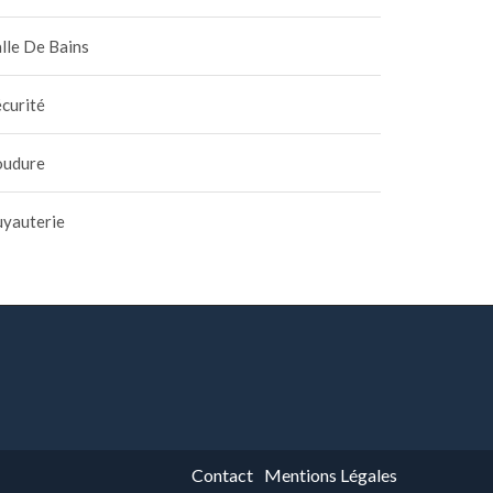
lle De Bains
curité
oudure
uyauterie
Contact
Mentions Légales