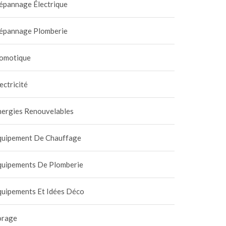
épannage Électrique
épannage Plomberie
omotique
ectricité
nergies Renouvelables
quipement De Chauffage
quipements De Plomberie
quipements Et Idées Déco
orage