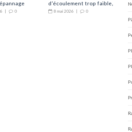
dépannage
d’écoulement trop faible,
N
couvre-t-elle le
risques de bouchons à
26
|
0
8 mai 2026
|
0
ge
répétition
Pâ
P
P
P
P
Pr
R
R