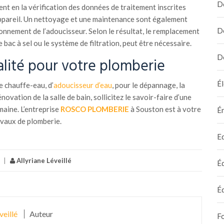
D
nt en la vérification des données de traitement inscrites
’appareil. Un nettoyage et une maintenance sont également
D
ionnement de l’adoucisseur. Selon le résultat, le remplacement
bac à sel ou le système de filtration, peut être nécessaire.
D
alité pour votre plomberie
Él
e chauffe-eau, d’
adoucisseur d’eau
, pour le dépannage, la
novation de la salle de bain, sollicitez le savoir-faire d’une
maine. L’entreprise
ROSCO PLOMBERIE
à Souston est à votre
É
avaux de plomberie.
E
|
Allyriane Léveillé
É
É
veillé
Auteur
F