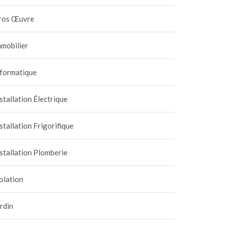
ros Œuvre
mobilier
nformatique
stallation Électrique
vaux de plomberie :
Le matériel indispensabl
stallation Frigorifique
isir une vanne d’arrêt
du plombier pour une
tifiée NF pour la
soudure parfaite
 mai 2026
|
0
23 février 2026
|
0
stallation Plomberie
abilité
olation
rdin