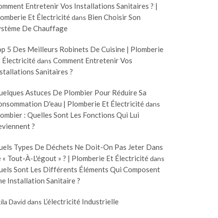
mment Entretenir Vos Installations Sanitaires ? |
omberie Et Électricité
Bien Choisir Son
dans
ystème De Chauffage
p 5 Des Meilleurs Robinets De Cuisine | Plomberie
 Électricité
Comment Entretenir Vos
dans
stallations Sanitaires ?
uelques Astuces De Plombier Pour Réduire Sa
nsommation D'eau | Plomberie Et Électricité
dans
ombier : Quelles Sont Les Fonctions Qui Lui
eviennent ?
uels Types De Déchets Ne Doit-On Pas Jeter Dans
 « Tout-À-L'égout » ? | Plomberie Et Électricité
dans
uels Sont Les Différents Éléments Qui Composent
e Installation Sanitaire ?
L’électricité Industrielle
ila David
dans