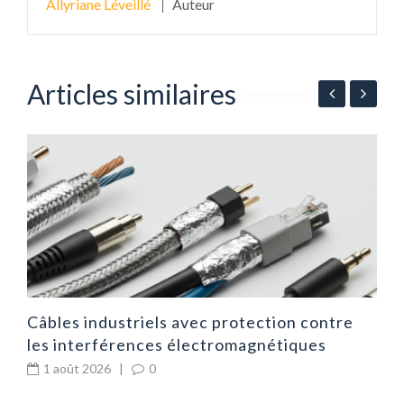
Allyriane Léveillé
Auteur
Articles similaires
ur
É
p
Câbles industriels avec protection contre
les interférences électromagnétiques
1 août 2026
|
0