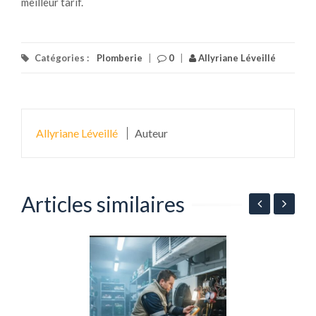
meilleur tarif.
Catégories :
Plomberie
|
0
|
Allyriane Léveillé
Allyriane Léveillé
Auteur
Articles similaires
r
A
d
d